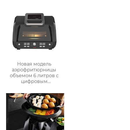
Кухонный Комбайн
Робот De Cocina
Новая модель
аэрофритюрницы
объемом 6 литров с
цифровым
управлением и 12
предустановленными
функциями Духовка
Электрическая
интеллектуальная
воздушная
фритюрница
Хрустящий Готовит