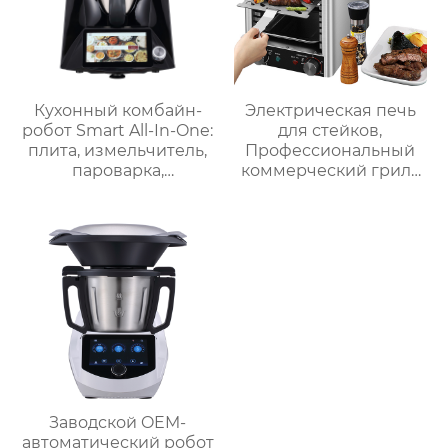
Кухонный комбайн-
Электрическая печь
робот Smart All-In-One:
для стейков,
плита, измельчитель,
Профессиональный
пароварка,
коммерческий гриль
соковыжималка,
для стейков на
блендер, кипяток,
столешнице, 10-
замешивание,
слойный гриль,
взвешивание
Постоянная
температура 800℃,
Нержавеющая сталь
Заводской OEM-
автоматический робот