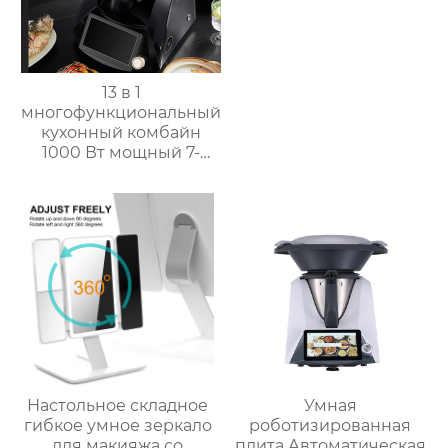
без масла
13 в 1
многофункциональный
кухонный комбайн
1000 Вт мощный 7-
дюймовый сенсорный
кухонный комбайн
многофункциональный
кухонный комбайн
Настольное складное
Умная
гибкое умное зеркало
роботизированная
для макияжа со
плита Автоматическая