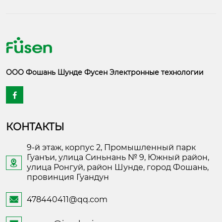
ООО Фошань Шунде Фусен Электронные технологии

КОНТАКТЫ
9-й этаж, корпус 2, Промышленный парк
Гуанъи, улица Синьнань № 9, Южный район,

улица Ронгуй, район Шунде, город Фошань,
провинция Гуандун
478440411@qq.com
