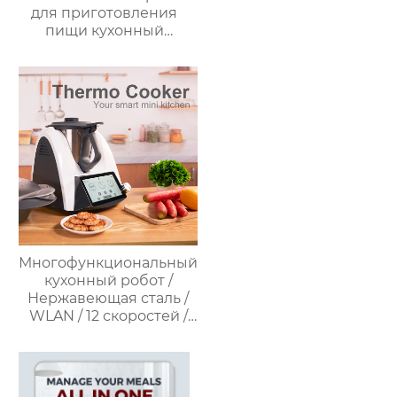
для приготовления
пищи кухонный
комбайн кухонный
робот-миксер с чашей
объемом 3,5 л робот
для подключения к
кухне месье
Многофункциональный
кухонный робот /
Нержавеющая сталь /
WLAN / 12 скоростей /
37°C – 160°C /
Программируемый /
Предустановленные
рецепты / Миксер