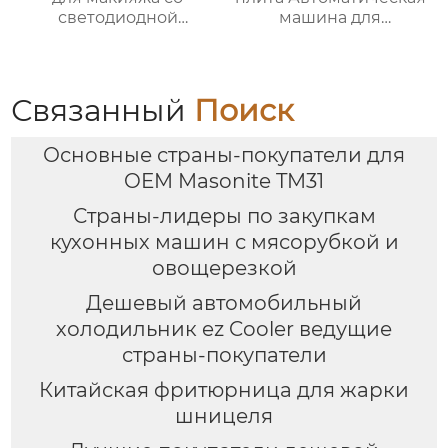
светодиодной
машина для
подсветкой
приготовления пищи
Интеллектуальный
Робот для
приготовления пищи
Связанный
Поиск
для дома
Основные страны-покупатели для
OEM Masonite TM31
Страны-лидеры по закупкам
кухонных машин с мясорубкой и
овощерезкой
Дешевый автомобильный
холодильник ez Cooler ведущие
страны-покупатели
Китайская фритюрница для жарки
шницеля