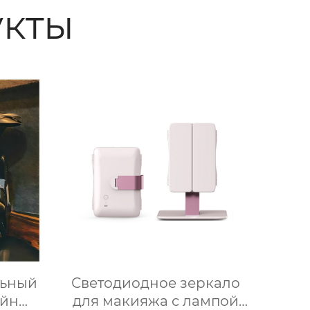
кты
ьный
Светодиодное зеркало
айн
для макияжа с лампой