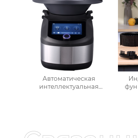
взвешивание
Кухо
Автоматическая
Ин
интеллектуальная
фун
машина-робот для
Home
приготовления пищи
K
коммерческая машина
для приготовления
мно
овощей Термомиксер
ку
Т