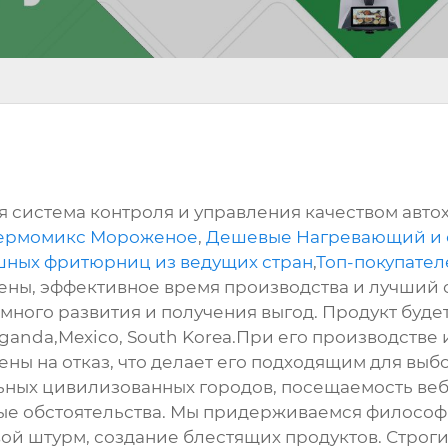
я система контроля и управления качеством автох
ермомикс Мороженое
,
Дешевые Нагревающий и 
шных фритюрниц из ведущих стран
,
Топ-покупател
цены, эффективное время производства и лучший 
ного развития и получения выгод. Продукт будет 
Uganda,Mexico, South Korea.При его производстве
ны на отказ, что делает его подходящим для вы
ьных цивилизованных городов, посещаемость веб
ые обстоятельства. Мы придерживаемся филосо
ой штурм, создание блестящих продуктов. Строги