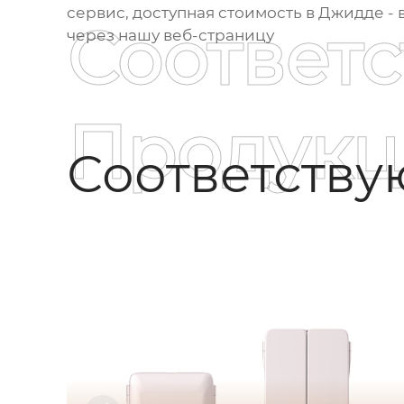
сервис, доступная стоимость в Джидде - 
Соответ
через нашу веб-страницу
Продукц
Соответств