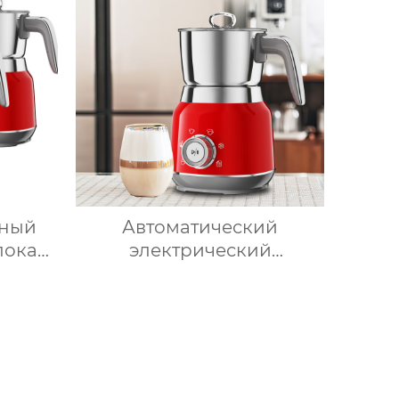
10-слойный гриль,
та с
Постоянная температура
плеем
800℃, Нержавеющая
ов
сталь
нный
Автоматический
лока
электрический
ене,
вспениватель молока для
очную
подогрева молока,
,
подогрева шоколада,
й
корпус из матовой
лока
нержавеющей стали,
домашний пароварочный