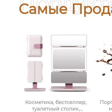
Продукт
Самые Прод
Косметика, бестселлер,
Порт
туалетный столик,