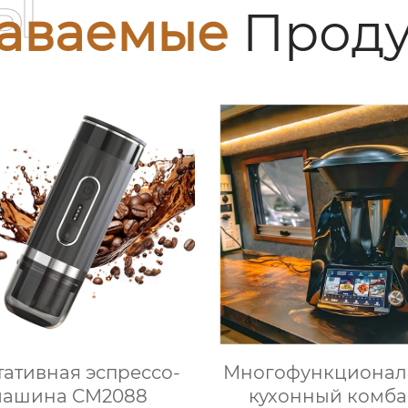
ы
аваемые
Проду
ативная эспрессо-
Многофункционал
машина CM2088
кухонный комб