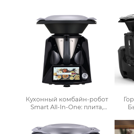
светодиодное освещение,
дорожное зеркало для
макияжа, тройное
увеличительное зеркало
для макияжа с
подсветкой
Кухонный комбайн-робот
Го
Smart All-In-One: плита,
Б
измельчитель, пароварка,
Не
соковыжималка, блендер,
Ку
кипяток, замешивание,
Мно