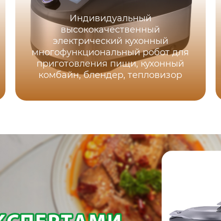
Индивидуальный
высококачественный
электрический кухонный
многофункциональный робот для
приготовления пищи, кухонный
комбайн, блендер, тепловизор