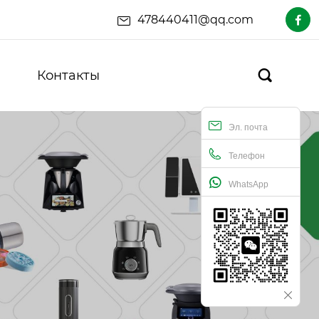
478440411@qq.com

Контакты

Эл. почта
Телефон
WhatsApp