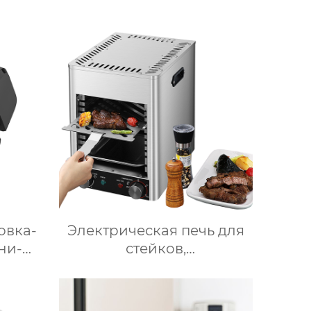
шина
настольное настольное
 пищи
зеркало для спальни
заполняет свет складное
е
косметическое зеркало
для переодевания
фабрика зеркал
овка-
Электрическая печь для
ни-
стейков,
ечь
Профессиональный
ть
коммерческий гриль для
кая с
стейков на столешнице,