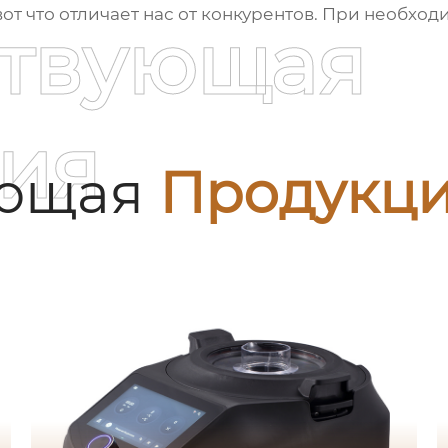
вот что отличает нас от конкурентов. При необход
ствующая
ия
ующая
Продукц