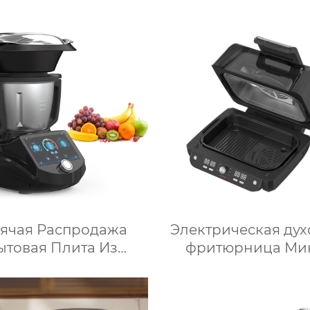
Термомиксер Ма
для приготовления
Медленное
приготовлени
рячая Распродажа
Электрическая дух
ытовая Плита Из
фритюрница Ми
ржавеющей Стали
микроволновая п
хонный Комбайн
Умная мощнос
гофункциональный
Безмасляная глубо