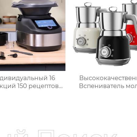
нный Комбайн Робот
умной плитой
De Cocina
серебристого цве
цифровым ЖК-дис
объемом 6 литр
двойной
дивидуальный 16
Высококачестве
кций 150 рецептов
Вспениватель мо
 Bimby Smart Small
Истар по низкой ц
itchen Appliance
Нагревающий мол
Электрический
кофейную пену
гофункциональный
Электрически
хонный комбайн
Вспениватель мо
ермопроцессор