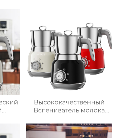
для
измельчитель, пароварка,
пищи
соковыжималка, блендер,
шина
кипяток, замешивание,
ния
взвешивание
ксер
ческий
Высококачественный
й
Вспениватель молока
лока
Истар по низкой цене,
ель
Нагревающий молочную
для
кофейную пену,