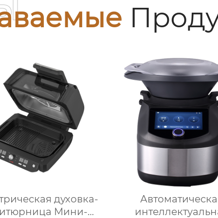
ы
аваемые
Проду
трическая духовка-
Автоматическа
итюрница Мини-
интеллектуальн