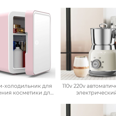
кроволновая печь
машина-робот 
мная мощность
приготовления 
асляная глубокая с
коммерческая ма
умной плитой
для приготовле
ебристого цвета с
овощей Термоми
овым ЖК-дисплеем
бъемом 6 литров
двойной
-холодильник для
110v 220v автомати
ения косметики для
электрически
соты, Зеркальный
вспениватель мо
омобильный офис,
новый вспениват
уктовый напиток,
молока машина 