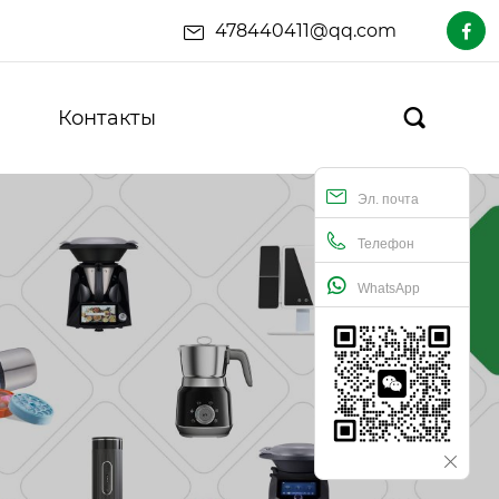
478440411@qq.com

Контакты

Эл. почта
Телефон
WhatsApp