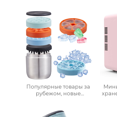
электрический кухонный
ми
многофункциональный
У
робот для приготовления
Безм
пищи, кухонный комбайн,
блендер, тепловизор
сер
цифр
о
Популярные товары за
Мини
рубежом, новые
хран
продукты, ведерки для
кра
льда из нержавеющей
Авт
стали, изоляционные
Фр