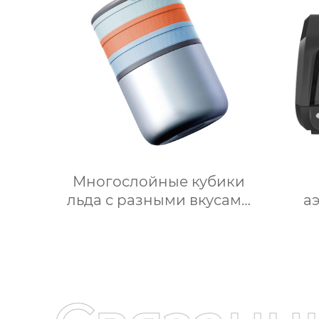
ведерки, многослойное
г
приготовление льда,
авт
быстрое высвобождение,
бытовые льдогенераторы
Многослойные кубики
льда с разными вкусами
а
своими руками 2 в 1
об
форма для льда и
цифр
ведерко для хранения
и 12 
форма для ведерка для
фу
льда
и