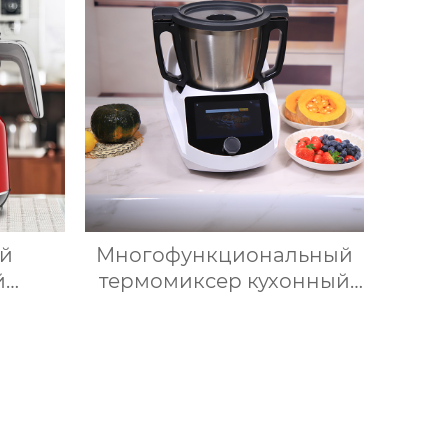
ячего
Электрический
Вспениватель молока
ий
Многофункциональный
й
термомиксер кухонный
ка для
робот измельчитель
ка,
умные кухонные
ада,
комбайны термомиксер
вой
Китай для продажи с
ли,
мясорубкой и Wi-Fi
очный