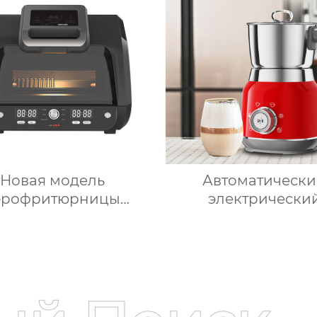
рудное молоко,
приготовления гор
омобильный мини-
шоколада
холодильник
Новая модель
Автоматическ
эрофритюрницы
электрически
ъемом 6 литров с
вспениватель моло
овым управлением
подогрева моло
предустановленными
подогрева шокол
нкциями Духовка
корпус из мато
Электрическая
нержавеющей ста
нтеллектуальная
домашний паровар