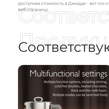
доступная стоимость в Джидде - вот что 
Соответ
веб-страницу
Продукц
Соответств