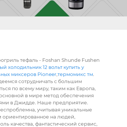
рогриль тефаль - Foshan Shunde Fushen
й холодильник 12 вольт купить у
ных миксеров Pioneer
,
термомикс тм
.
деемся сотрудничать с большим
ься по всему миру, таким как Европа,
я основной в мире метод обеспечения
лями в Джидде. Наше предприятие.
беспроблемна, учитывая уникальные
 ориентированное на людей,
оль качества, фантастический сервис,