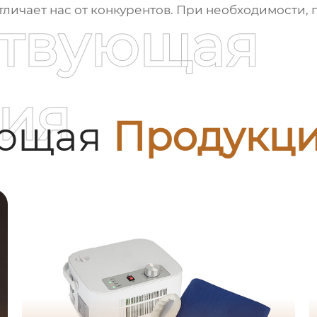
отличает нас от конкурентов. При необходимости,
ствующая
ия
ующая
Продукц