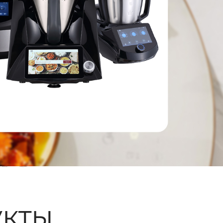
ые
кты