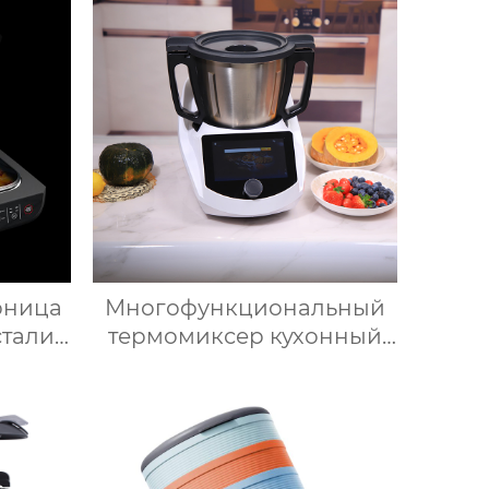
ной
ый
ая
ксер
рница
Многофункциональный
стали
термомиксер кухонный
о
робот измельчитель
щи с
умные кухонные
нием
комбайны термомиксер
кая
Китай для продажи с
рница
мясорубкой и Wi-Fi