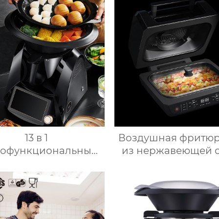
ллектуальный Робот
высокоскорост
приготовления пищи
супница кухонн
для дома
комбайн кухонн
техника Термоми
13 в 1
Воздушная фритю
гофункциональный
из нержавеющей 
нный комбайн 1000
для здоровог
ощный 7-дюймовый
приготовления пи
сорный кухонный
низким содержа
комбайн
жира электричес
гофункциональный
воздушная фритю