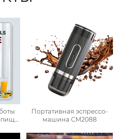
боты
Портативная эспрессо-
 пищи
машина CM2088
вления
ай