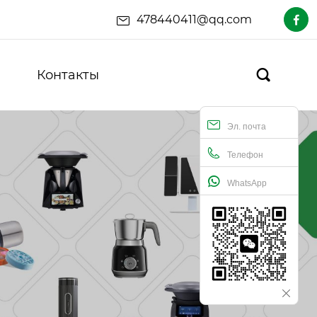
478440411@qq.com

Контакты

Эл. почта
Телефон
WhatsApp