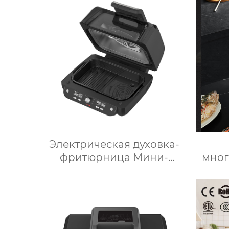
– 160°C /
Инте
Программируемый /
для 
Предустановленные
рецепты / Миксер
Электрическая духовка-
фритюрница Мини-
мно
микроволновая печь
кухо
Умная мощность
Вт м
Безмасляная глубокая с
сен
умной плитой
серебристого цвета с
мно