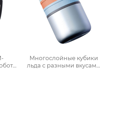
а
рница
M-
Многослойные кубики
обот
льда с разными вкусами
 пищи
своими руками 2 в 1
айн
форма для льда и
ксер с
ведерко для хранения
,5 л
форма для ведерка для
ения к
льда