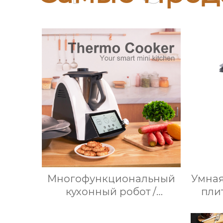
Многофункциональный
Умная
кухонный робот /
пли
Нержавеющая сталь /
WLAN / 12 скоростей / 37°C
при