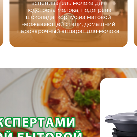
вспениватель молока для
подогрева молока, подогрева
шоколада, корпус из матовой
нержавеющей стали, домашний
пароварочный аппарат для молока