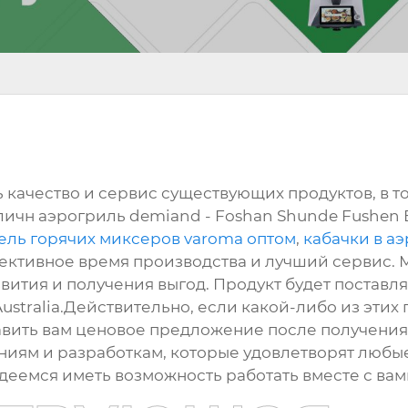
 качество и сервис существующих продуктов, в т
ичн аэрогриль demiand - Foshan Shunde Fushen E
ель горячих миксеров varoma оптом
,
кабачки в а
фективное время производства и лучший сервис.
ития и получения выгод. Продукт будет поставлят
 Australia.Действительно, если какой-либо из этих
тавить вам ценовое предложение после получения
иям и разработкам, которые удовлетворят любы
еемся иметь возможность работать вместе с вам