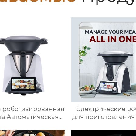
 роботизированная
Электрические ро
та Автоматическая
для приготовления
машина для
робот для пригото
готовления пищи
пищи кухня Кит