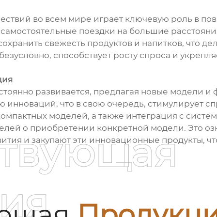
и
ествий во всем мире играет ключевую роль в п
самостоятельные поездки на большие расстояния
охранить свежесть продуктов и напитков, что де
безусловно, способствует росту спроса и укрепл
ция
тоянно развивается, предлагая новые модели и 
инноваций, что в свою очередь, стимулирует спр
компактных моделей, а также интеграция с систе
елей о приобретении конкретной модели. Это оз
ствующая
вития и закупают эти инновационные продукты, ч
ия
ующая
Продукц