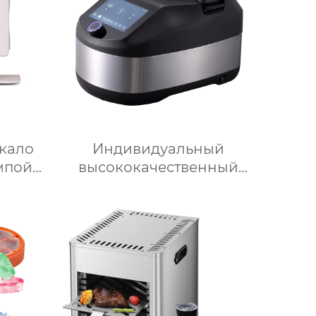
кало
Индивидуальный
мпой
высококачественный
льное
электрический кухонный
льни
многофункциональный
адное
робот для приготовления
ркало
пищи, кухонный комбайн,
ия
блендер, тепловизор
л