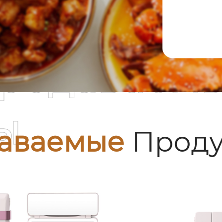
родаваем
ы
аваемые
Проду