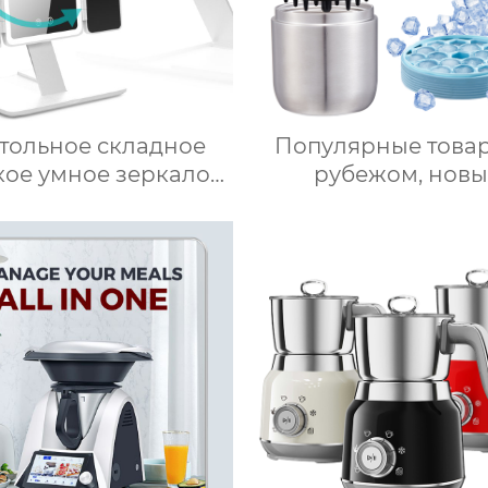
тольное складное
Популярные товар
кое умное зеркало
рубежом, новы
для макияжа со
продукты, ведерк
диодной подсветкой
льда из нержаве
стали, изоляцио
ведерки, многосл
приготовление л
быстрое высвобожд
бытовые льдогенер