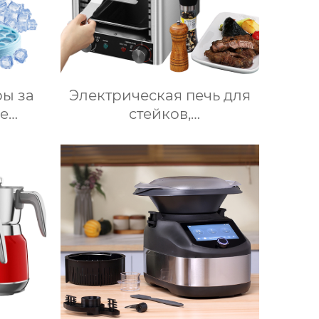
ы за
Электрическая печь для
е
стейков,
и для
Профессиональный
ющей
коммерческий гриль для
нные
стейков на столешнице,
ойное
10-слойный гриль,
ьда,
Постоянная температура
ение,
800℃, Нержавеющая
аторы
сталь