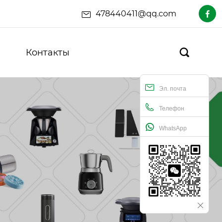
478440411@qq.com

Контакты

Эл. почта
Телефон
WhatsApp