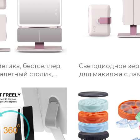
етика, бестселлер,
Светодиодное зер
уалетный столик,
для макияжа с ла
диодное освещение,
настольное насто
ожное зеркало для
зеркало для спа
акияжа, тройное
заполняет свет скл
ичительное зеркало
косметическое зе
для макияжа с
для переодеван
подсветкой
фабрика зерка