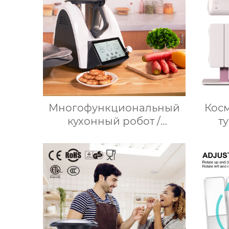
Многофункциональный
Косм
кухонный робот /
т
Нержавеющая сталь /
свето
WLAN / 12 скоростей / 37°C
дор
– 160°C /
м
Программируемый /
увел
Предустановленные
рецепты / Миксер