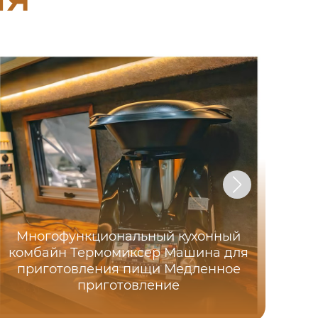
М
Многофункциональный кухонный
кос
комбайн Термомиксер Машина для
А
приготовления пищи Медленное
приготовление
ав