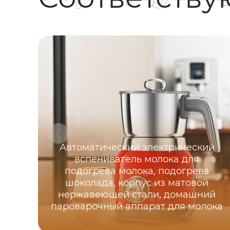
Автоматический электрический
вспениватель молока для
подогрева молока, подогрева
шоколада, корпус из матовой
нержавеющей стали, домашний
пароварочный аппарат для молока