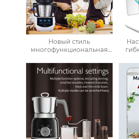
Новый стиль
Нас
многофункциональная
гиб
термоплита кухонная
автоматическая машина
свето
для приготовления пищи
3.5л robot cucina tm 6
новый термомиксер t6