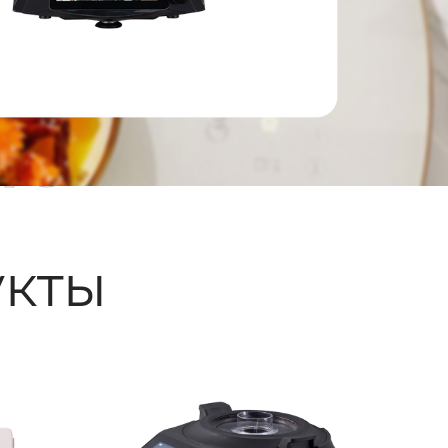
ые
кты