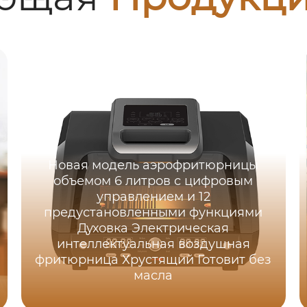
Новая модель аэрофритюрницы
объемом 6 литров с цифровым
управлением и 12
предустановленными функциями
Духовка Электрическая
интеллектуальная воздушная
фритюрница Хрустящий Готовит без
масла