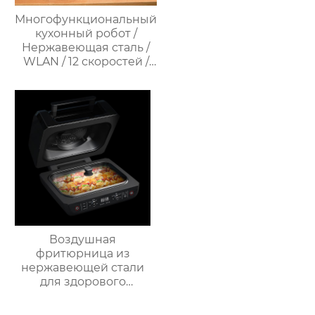
Многофункциональный
кухонный робот /
Нержавеющая сталь /
WLAN / 12 скоростей /
37°C – 160°C /
Программируемый /
Предустановленные
рецепты / Миксер
Воздушная
фритюрница из
нержавеющей стали
для здорового
приготовления пищи
с низким