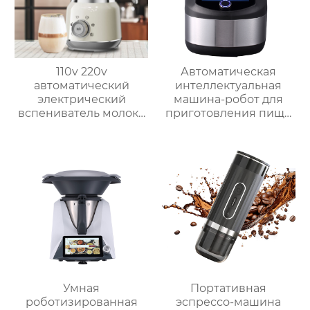
110v 220v
Автоматическая
автоматический
интеллектуальная
электрический
машина-робот для
вспениватель молока
приготовления пищи
новый вспениватель
коммерческая
молока машина для
машина для
приготовления
приготовления
горячего шоколада
овощей Термомиксер
Умная
Портативная
роботизированная
эспрессо-машина