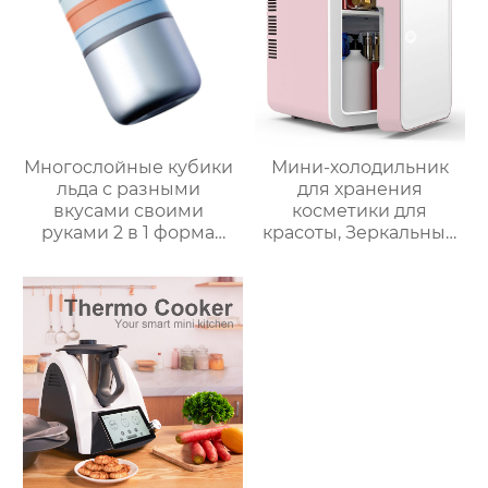
Многослойные кубики
Мини-холодильник
льда с разными
для хранения
вкусами своими
косметики для
руками 2 в 1 форма
красоты, Зеркальный
для льда и ведерко
Автомобильный офис,
для хранения форма
Фруктовый напиток,
для ведерка для льда
грудное молоко,
автомобильный мини-
холодильник