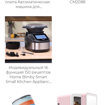
плита Автоматическая
CM2088
машина для
приготовления пищи
Интеллектуальный
Робот для
приготовления пищи
для дома
Индивидуальный 16
функций 150 рецептов
Home Bimby Smart
Small Kitchen Appliance
Электрический
многофункциональный
кухонный комбайн
Термопроцессор