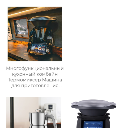
изоляционные
ведерки,
многослойное
приготовление льда,
быстрое
высвобождение,
бытовые
льдогенераторы
Многофункциональный
кухонный комбайн
Термомиксер Машина
для приготовления
пищи Медленное
приготовление