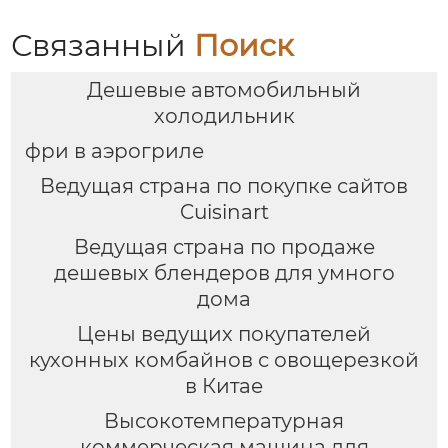
содержанием жира
электрическая
Связанный
Поиск
воздушная
фритюрница Тостер
Дешевые автомобильный
духовка воздушная
фритюрница
холодильник
фри в аэрогриле
Ведущая страна по покупке сайтов
Cuisinart
Ведущая страна по продаже
дешевых блендеров для умного
дома
Цены ведущих покупателей
кухонных комбайнов с овощерезкой
в Китае
Высокотемпературная
коммерческая машина для