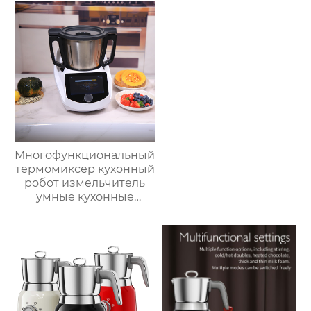
робот для
приготовления пищи,
кухонный комбайн,
блендер, тепловизор
Многофункциональный
термомиксер кухонный
робот измельчитель
умные кухонные
комбайны
термомиксер Китай
для продажи с
мясорубкой и Wi-Fi