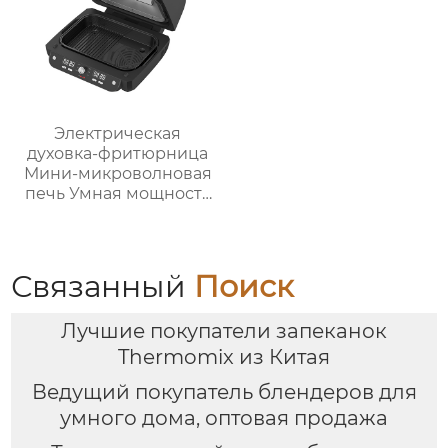
Электрическая
духовка-фритюрница
Мини-микроволновая
печь Умная мощность
Безмасляная глубокая
с умной плитой
серебристого цвета с
цифровым ЖК-
Связанный
Поиск
дисплеем объемом 6
литров двойной
Лучшие покупатели запеканок
Thermomix из Китая
Ведущий покупатель блендеров для
умного дома, оптовая продажа