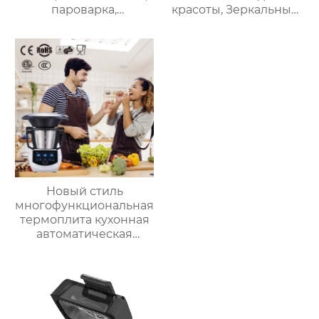
пароварка,
красоты, Зеркальный
соковыжималка,
Автомобильный офис,
блендер, кипяток,
Фруктовый напиток,
замешивание,
грудное молоко,
взвешивание
автомобильный мини-
холодильник
Новый стиль
многофункциональная
термоплита кухонная
автоматическая
машина для
приготовления пищи
3.5л robot cucina tm 6
новый термомиксер t6