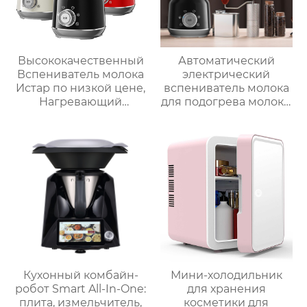
Высококачественный
Автоматический
Вспениватель молока
электрический
Истар по низкой цене,
вспениватель молока
Нагревающий
для подогрева молока,
молочную кофейную
подогрева шоколада,
пену, Электрический
корпус из матовой
Вспениватель молока
нержавеющей стали,
домашний
пароварочный
аппарат для молока
Кухонный комбайн-
Мини-холодильник
робот Smart All-In-One:
для хранения
плита, измельчитель,
косметики для