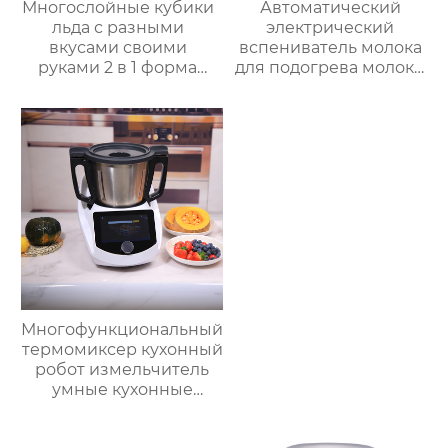
Многослойные кубики
Автоматический
льда с разными
электрический
вкусами своими
вспениватель молока
руками 2 в 1 форма
для подогрева молока,
для льда и ведерко
подогрева шоколада,
для хранения форма
корпус из матовой
для ведерка для льда
нержавеющей стали,
домашний
пароварочный
аппарат для молока
Многофункциональный
термомиксер кухонный
робот измельчитель
умные кухонные
комбайны
термомиксер Китай