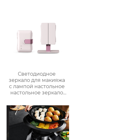
приготовления пищи
нержавеющей стали,
с низким
изоляционные
содержанием жира
ведерки,
электрическая
многослойное
воздушная
приготовление льда,
фритюрница Тостер
быстрое
духовка воздушная
высвобождение,
фритюрница
бытовые
льдогенераторы
Светодиодное
зеркало для макияжа
с лампой настольное
настольное зеркало
для спальни
заполняет свет
складное
косметическое
зеркало для
переодевания
фабрика зеркал