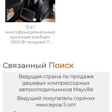
13 в 1
многофункциональный
кухонный комбайн
1000 Вт мощный 7-
дюймовый сенсорный
кухонный комбайн
многофункциональный
кухонный комбайн
Связанный
Поиск
Ведущая страна по продаже
дешевых компрессорных
автохолодильников Mayville
Ведущий покупатель горячих
миксеров 5 опт