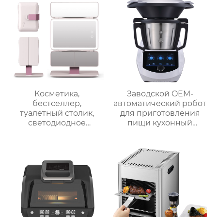
для продажи с
мясорубкой и Wi-Fi
Косметика,
Заводской OEM-
бестселлер,
автоматический робот
туалетный столик,
для приготовления
светодиодное
пищи кухонный
освещение, дорожное
комбайн кухонный
зеркало для макияжа,
робот-миксер с чашей
тройное
объемом 3,5 л робот
увеличительное
для подключения к
зеркало для макияжа
кухне месье
с подсветкой