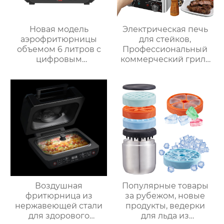
Новая модель
Электрическая печь
аэрофритюрницы
для стейков,
объемом 6 литров с
Профессиональный
цифровым
коммерческий гриль
управлением и 12
для стейков на
предустановленными
столешнице, 10-
функциями Духовка
слойный гриль,
Электрическая
Постоянная
интеллектуальная
температура 800℃,
воздушная
Нержавеющая сталь
фритюрница
Хрустящий Готовит
без масла
Воздушная
Популярные товары
фритюрница из
за рубежом, новые
нержавеющей стали
продукты, ведерки
для здорового
для льда из