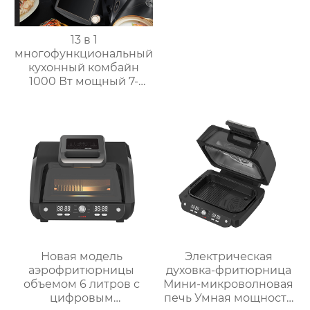
13 в 1
многофункциональный
кухонный комбайн
1000 Вт мощный 7-
дюймовый сенсорный
кухонный комбайн
многофункциональный
кухонный комбайн
Новая модель
Электрическая
аэрофритюрницы
духовка-фритюрница
объемом 6 литров с
Мини-микроволновая
цифровым
печь Умная мощность