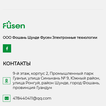
ООО Фошань Шунде Фусен Электронные технологии

КОНТАКТЫ
9-й этаж, корпус 2, Промышленный парк
Гуанъи, улица Синьнань № 9, Южный район,

улица Ронгуй, район Шунде, город Фошань,
провинция Гуандун
478440411@qq.com
