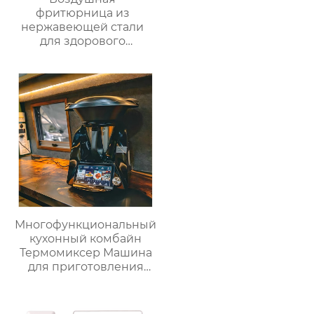
фритюрница из
нержавеющей стали
для здорового
приготовления пищи
с низким
содержанием жира
электрическая
воздушная
фритюрница Тостер
духовка воздушная
фритюрница
Многофункциональный
кухонный комбайн
Термомиксер Машина
для приготовления
пищи Медленное
приготовление