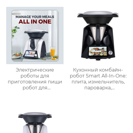
управлением и 12
Безмасляная глубокая
предустановленными
с умной плитой
функциями Духовка
серебристого цвета с
Электрическая
цифровым ЖК-
интеллектуальная
дисплеем объемом 6
воздушная
литров двойной
фритюрница
Хрустящий Готовит
без масла
Электрические
Кухонный комбайн-
роботы для
робот Smart All-In-One:
приготовления пищи
плита, измельчитель,
робот для
пароварка,
приготовления пищи
соковыжималка,
кухня Китай
блендер, кипяток,
высокоскоростной
замешивание,
супница кухонный
взвешивание
комбайн кухонная
техника Термомиксер