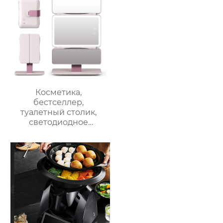
Косметика,
бестселлер,
туалетный столик,
светодиодное
освещение, дорожное
зеркало для макияжа,
тройное
увеличительное
зеркало для макияжа
с подсветкой