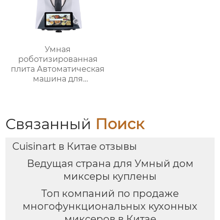
Умная
роботизированная
плита Автоматическая
машина для
приготовления пищи
Интеллектуальный
Робот для
приготовления пищи
Связанный
Поиск
для дома
Cuisinart в Китае отзывы
Ведущая страна для Умный дом
миксеры куплены
Топ компаний по продаже
многофункциональных кухонных
миксеров в Китае