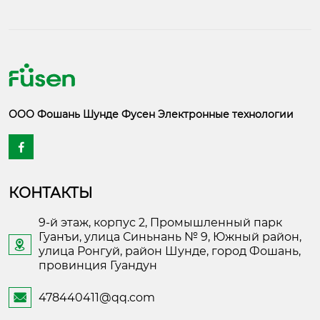
ООО Фошань Шунде Фусен Электронные технологии

КОНТАКТЫ
9-й этаж, корпус 2, Промышленный парк
Гуанъи, улица Синьнань № 9, Южный район,

улица Ронгуй, район Шунде, город Фошань,
провинция Гуандун
478440411@qq.com
