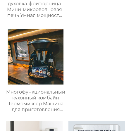
духовка-фритюрница
Мини-микроволновая
печь Умная мощность
Безмасляная глубокая
с умной плитой
серебристого цвета с
цифровым ЖК-
дисплеем объемом 6
литров двойной
Многофункциональный
кухонный комбайн
Термомиксер Машина
для приготовления
пищи Медленное
приготовление