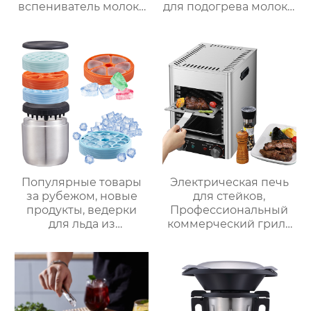
вспениватель молока
для подогрева молока,
новый вспениватель
подогрева шоколада,
молока машина для
корпус из матовой
приготовления
нержавеющей стали,
горячего шоколада
домашний
пароварочный
аппарат для молока
Популярные товары
Электрическая печь
за рубежом, новые
для стейков,
продукты, ведерки
Профессиональный
для льда из
коммерческий гриль
нержавеющей стали,
для стейков на
изоляционные
столешнице, 10-
ведерки,
слойный гриль,
многослойное
Постоянная
приготовление льда,
температура 800℃,
быстрое
Нержавеющая сталь