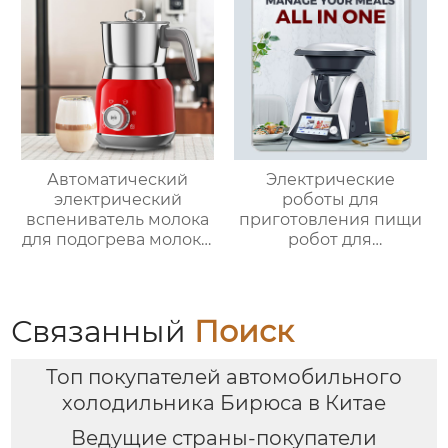
Автоматический
Электрические
электрический
роботы для
вспениватель молока
приготовления пищи
для подогрева молока,
робот для
подогрева шоколада,
приготовления пищи
корпус из матовой
кухня Китай
нержавеющей стали,
высокоскоростной
домашний
супница кухонный
Связанный
Поиск
пароварочный
комбайн кухонная
аппарат для молока
техника Термомиксер
Топ покупателей автомобильного
холодильника Бирюса в Китае
Ведущие страны-покупатели