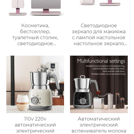
Косметика,
Светодиодное
бестселлер,
зеркало для макияжа
туалетный столик,
с лампой настольное
светодиодное
настольное зеркало
освещение, дорожное
для спальни
зеркало для макияжа,
заполняет свет
тройное
складное
увеличительное
косметическое
зеркало для макияжа
зеркало для
с подсветкой
переодевания
фабрика зеркал
110v 220v
Автоматический
автоматический
электрический
электрический
вспениватель молока