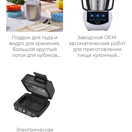
высвобождение,
бытовые
льдогенераторы
Поддон для льда и
Заводской OEM-
ведро для хранения,
автоматический робот
большой круглый
для приготовления
лоток для кубиков
пищи кухонный
льда из пищевого
комбайн кухонный
силикона с крышкой,
робот-миксер с чашей
изготовленный на
объемом 3,5 л робот
заказ
для подключения к
кухне месье
Электрическая