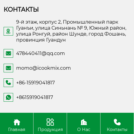
КОНТАКТЫ
9-й этаж, корпус 2, Промышленный парк
Гуанъи, улица Синьнань № 9, Южный район,

улица Ронгуй, район Шунде, город Фошань,
провинция Гуандун
478440411@qq.com

momo@icookmix.com

+86-15919041817

+8615919041817

Copyright ©Foshan Shunde Fusheng Electronic
Technology
Главная
Продукция
О Нас
Контакты