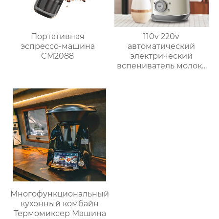
льдогенераторы
без масла
Портативная
110v 220v
эспрессо-машина
автоматический
CM2088
электрический
вспениватель молока
новый вспениватель
молока машина для
приготовления
горячего шоколада
Многофункциональный
кухонный комбайн
Термомиксер Машина