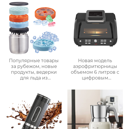
Популярные товары
Новая модель
за рубежом, новые
аэрофритюрницы
продукты, ведерки
объемом 6 литров с
для льда из
цифровым
нержавеющей стали,
управлением и 12
изоляционные
предустановленными
ведерки,
функциями Духовка
многослойное
Электрическая
приготовление льда,
интеллектуальная
быстрое
воздушная
высвобождение,
фритюрница
бытовые
Хрустящий Готовит