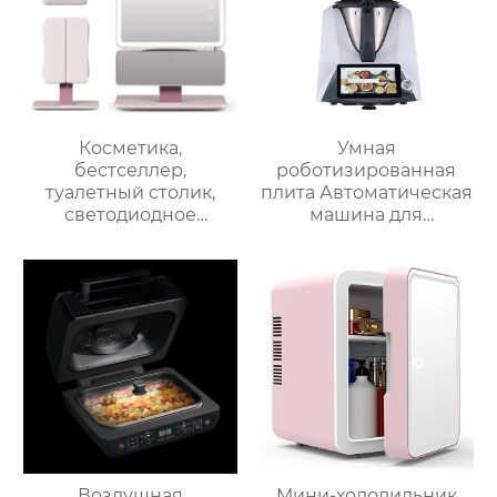
Косметика,
Умная
бестселлер,
роботизированная
туалетный столик,
плита Автоматическая
светодиодное
машина для
освещение, дорожное
приготовления пищи
зеркало для макияжа,
Интеллектуальный
тройное
Робот для
увеличительное
приготовления пищи
зеркало для макияжа
для дома
с подсветкой
Воздушная
Мини-холодильник