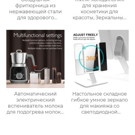
фритюрница из
для хранения
нержавеющей стали
косметики для
для здорового
красоты, Зеркальный
приготовления пищи
Автомобильный офис,
с низким
Фруктовый напиток,
содержанием жира
грудное молоко,
электрическая
автомобильный мини-
воздушная
холодильник
фритюрница Тостер
духовка воздушная
фритюрница
Автоматический
Настольное складное
электрический
гибкое умное зеркало
вспениватель молока
для макияжа со
для подогрева молока,
светодиодной
подогрева шоколада,
подсветкой
корпус из матовой
нержавеющей стали,