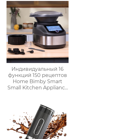
приготовления пищи
3.5л robot cucina tm 6
новый термомиксер t6
Индивидуальный 16
функций 150 рецептов
Home Bimby Smart
Small Kitchen Appliance
Электрический
многофункциональный
кухонный комбайн
Термопроцессор