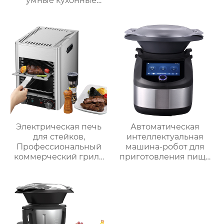
умные кухонные
комбайны
термомиксер Китай
для продажи с
мясорубкой и Wi-Fi
Электрическая печь
Автоматическая
для стейков,
интеллектуальная
Профессиональный
машина-робот для
коммерческий гриль
приготовления пищи
для стейков на
коммерческая
столешнице, 10-
машина для
слойный гриль,
приготовления
Постоянная
овощей Термомиксер
температура 800℃,
Нержавеющая сталь