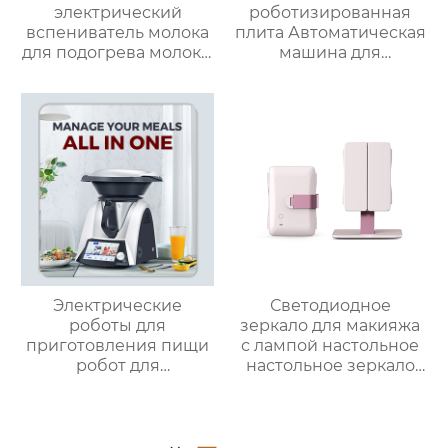
электрический
роботизированная
вспениватель молока
плита Автоматическая
для подогрева молока,
машина для
подогрева шоколада,
приготовления пищи
корпус из матовой
Интеллектуальный
нержавеющей стали,
Робот для
домашний
приготовления пищи
пароварочный
для дома
аппарат для молока
Электрические
Светодиодное
роботы для
зеркало для макияжа
приготовления пищи
с лампой настольное
робот для
настольное зеркало
приготовления пищи
для спальни
кухня Китай
заполняет свет
высокоскоростной
складное
супница кухонный
косметическое