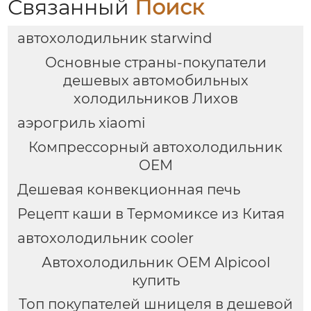
Связанный
Поиск
комбайн кухонная
зеркало для
техника Термомиксер
переодевания
автохолодильник starwind
фабрика зеркал
Основные страны-покупатели
дешевых автомобильных
холодильников Лихов
аэрогриль xiaomi
Компрессорный автохолодильник
OEM
Дешевая конвекционная печь
Рецепт каши в Термомиксе из Китая
автохолодильник cooler
Автохолодильник OEM Alpicool
купить
Топ покупателей шницеля в дешевой