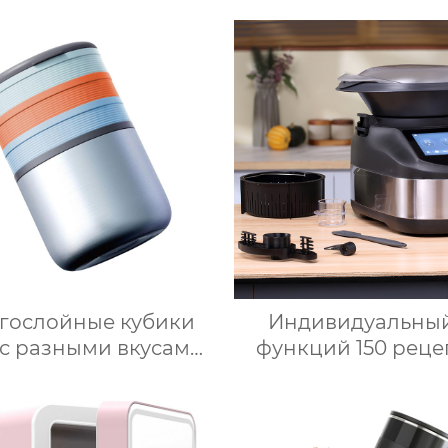
гослойные кубики
Индивидуальный
 с разными вкусами
функций 150 реце
оими руками 2 в 1
Home Bimby Smart 
орма для льда и
Kitchen Applian
ерко для хранения
Электрически