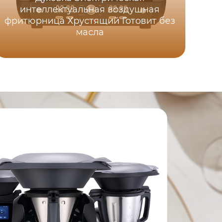
интеллектуальная воздушная
фритюрница Хрустящий Готовит без
масла