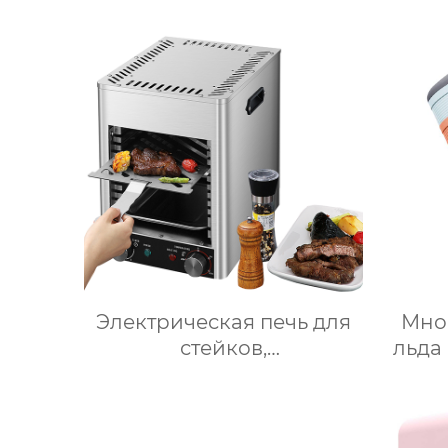
Электрическая печь для
Мно
стейков,
льда
Профессиональный
св
коммерческий гриль для
ф
стейков на столешнице,
вед