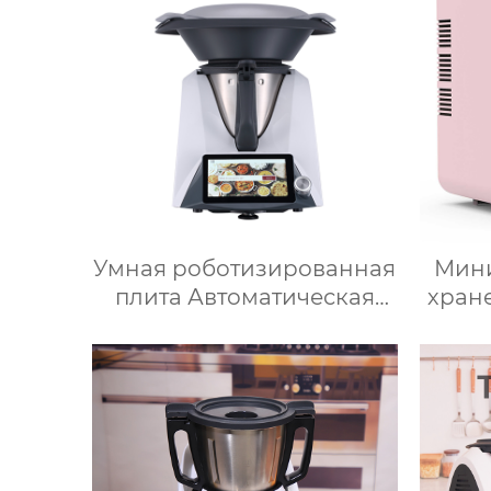
10-слойный гриль,
форм
Постоянная температура
800℃, Нержавеющая
сталь
Умная роботизированная
Мини
плита Автоматическая
хран
машина для
кра
приготовления пищи
Авт
Интеллектуальный Робот
Фр
для приготовления пищи
г
для дома
авт