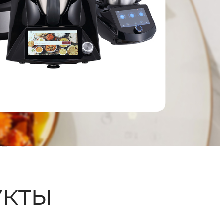
ые
кты