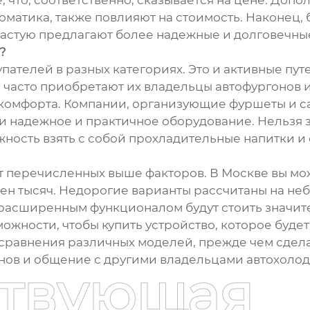
что, соответственно, сказывается на цене. Допо
матика, также повлияют на стоимость. Наконец, 
частую предлагают более надежные и долговечны
?
упателей в разных категориях. Это и активные п
 часто приобретают их владельцы автофургонов и
комфорта. Компании, организующие фуршеты и cat
надежное и практичное оборудование. Нельзя з
жность взять с собой прохладительные напитки и 
от перечисленных выше факторов. В Москве вы мо
тен тысяч. Недорогие варианты рассчитаны на н
 расширенным функционалом будут стоить значит
ожности, чтобы купить устройство, которое буде
 сравнения различных моделей, прежде чем сделат
ов и общение с другими владельцами автохолоди
ствующая