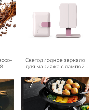
ьный
крышкой, изготовленный
айн
на заказ
ор
ессо-
Светодиодное зеркало
8
для макияжа с лампой
настольное настольное
зеркало для спальни
заполняет свет складное
косметическое зеркало
для переодевания
фабрика зеркал