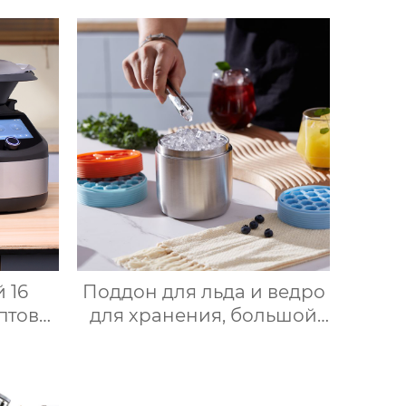
 16
Поддон для льда и ведро
птов
для хранения, большой
Small
круглый лоток для
ce
кубиков льда из
й
пищевого силикона с