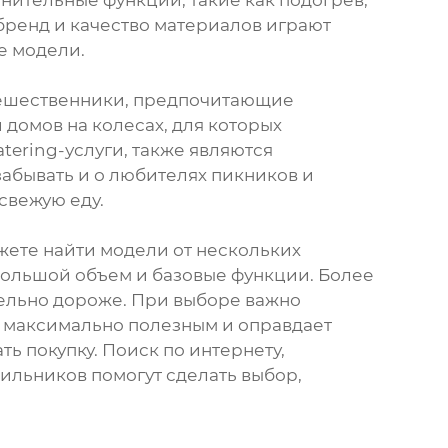
лнительные функции, такие как подогрев,
бренд и качество материалов играют
е модели.
утешественники, предпочитающие
 домов на колесах, для которых
ering-услуги, также являются
абывать и о любителях пикников и
свежую еду.
жете найти модели от нескольких
ебольшой объем и базовые функции. Более
ельно дороже. При выборе важно
т максимально полезным и оправдает
ь покупку. Поиск по интернету,
льников помогут сделать выбор,