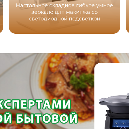
Настольное складное гибкое умное
зеркало для макияжа со
светодиодной подсветкой