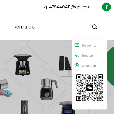
478440411@qq.com

Контакты

Эл. почта
Телефон
WhatsApp