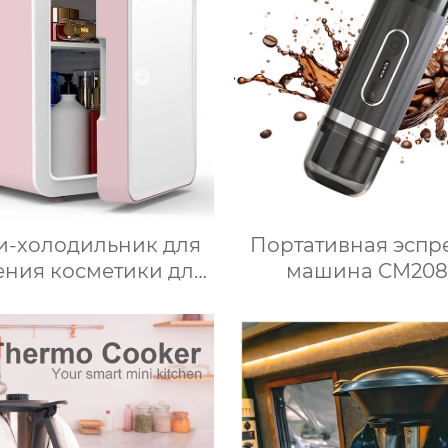
а для ведерка для
многофункционал
льда
кухонный комб
Термопроцесс
-холодильник для
Портативная эспр
ения косметики для
машина CM208
соты, Зеркальный
омобильный офис,
уктовый напиток,
рудное молоко,
омобильный мини-
холодильник