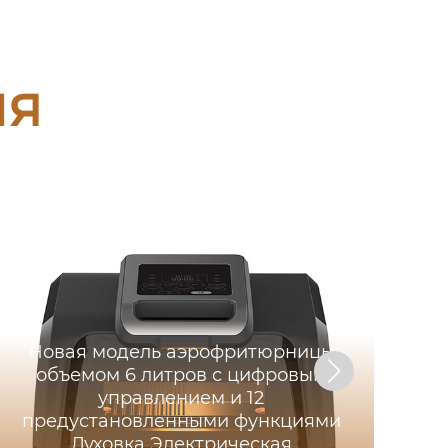
ия
Новая модель аэрофритюрницы
объемом 6 литров с цифровым
управлением и 12
предустановленными функциями
Духовка Электрическая