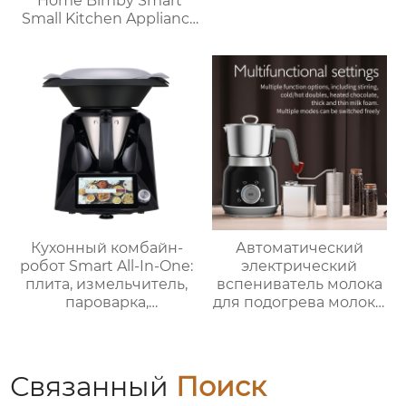
Home Bimby Smart
Small Kitchen Appliance
Электрический
многофункциональный
кухонный комбайн
Термопроцессор
Кухонный комбайн-
Автоматический
робот Smart All-In-One:
электрический
плита, измельчитель,
вспениватель молока
пароварка,
для подогрева молока,
соковыжималка,
подогрева шоколада,
блендер, кипяток,
корпус из матовой
замешивание,
нержавеющей стали,
взвешивание
домашний
Связанный
Поиск
пароварочный