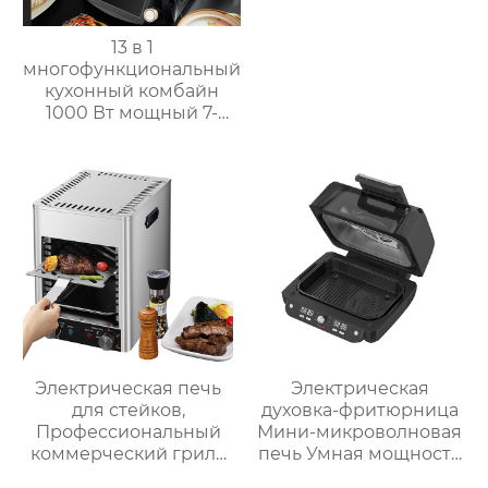
13 в 1
многофункциональный
кухонный комбайн
1000 Вт мощный 7-
дюймовый сенсорный
кухонный комбайн
многофункциональный
кухонный комбайн
Электрическая печь
Электрическая
для стейков,
духовка-фритюрница
Профессиональный
Мини-микроволновая
коммерческий гриль
печь Умная мощность
для стейков на
Безмасляная глубокая