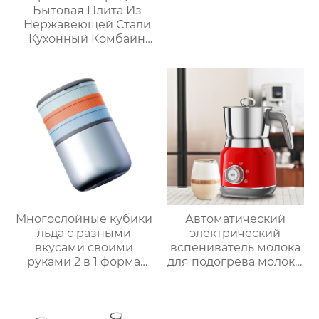
Бытовая Плита Из
Нержавеющей Стали
Кухонный Комбайн
Многофункциональный
Кухонный Комбайн
Робот De Cocina
Многослойные кубики
Автоматический
льда с разными
электрический
вкусами своими
вспениватель молока
руками 2 в 1 форма
для подогрева молока,
для льда и ведерко
подогрева шоколада,
для хранения форма
корпус из матовой
для ведерка для льда
нержавеющей стали,
домашний