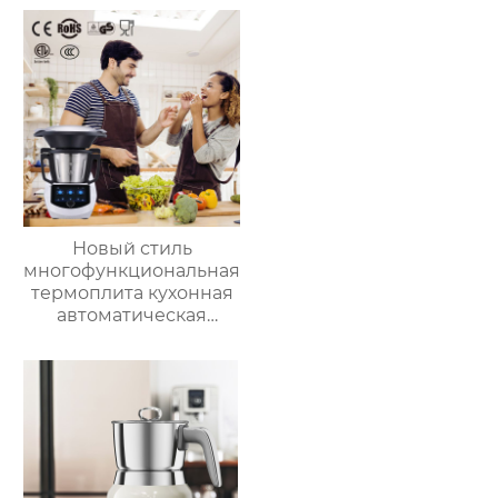
столешнице, 10-
с умной плитой
слойный гриль,
серебристого цвета с
Постоянная
цифровым ЖК-
температура 800℃,
дисплеем объемом 6
Нержавеющая сталь
литров двойной
Новый стиль
многофункциональная
термоплита кухонная
автоматическая
машина для
приготовления пищи
3.5л robot cucina tm 6
новый термомиксер t6