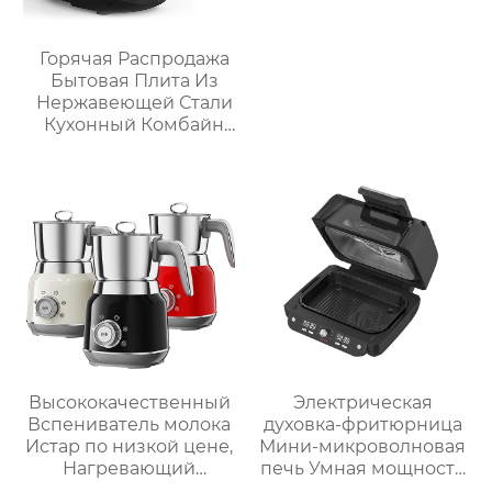
Горячая Распродажа
Бытовая Плита Из
Нержавеющей Стали
Кухонный Комбайн
Многофункциональный
Кухонный Комбайн
Робот De Cocina
Высококачественный
Электрическая
Вспениватель молока
духовка-фритюрница
Истар по низкой цене,
Мини-микроволновая
Нагревающий
печь Умная мощность
молочную кофейную
Безмасляная глубокая