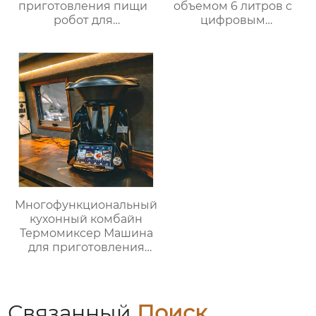
приготовления пищи
объемом 6 литров с
робот для
цифровым
приготовления пищи
управлением и 12
кухня Китай
предустановленными
высокоскоростной
функциями Духовка
супница кухонный
Электрическая
комбайн кухонная
интеллектуальная
техника Термомиксер
воздушная
фритюрница
Хрустящий Готовит
без масла
Многофункциональный
кухонный комбайн
Термомиксер Машина
для приготовления
пищи Медленное
приготовление
Связанный
Поиск