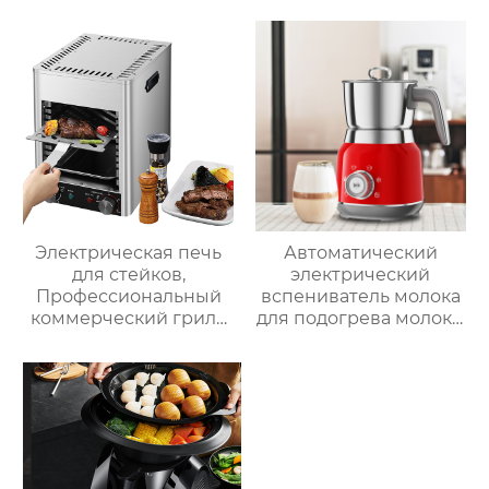
пену, Электрический
с умной плитой
Вспениватель молока
серебристого цвета с
цифровым ЖК-
дисплеем объемом 6
литров двойной
Электрическая печь
Автоматический
для стейков,
электрический
Профессиональный
вспениватель молока
коммерческий гриль
для подогрева молока,
для стейков на
подогрева шоколада,
столешнице, 10-
корпус из матовой
слойный гриль,
нержавеющей стали,
Постоянная
домашний
температура 800℃,
пароварочный
Нержавеющая сталь
аппарат для молока