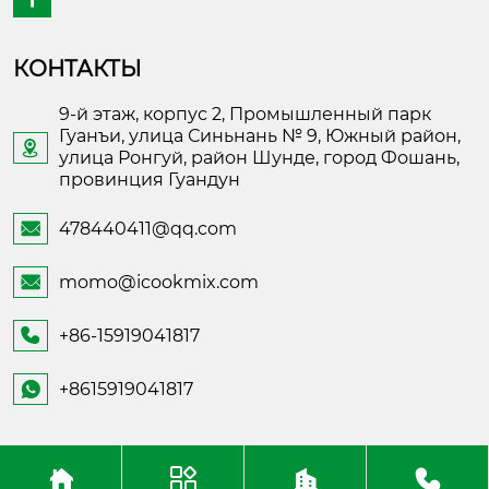
КОНТАКТЫ
9-й этаж, корпус 2, Промышленный парк
Гуанъи, улица Синьнань № 9, Южный район,

улица Ронгуй, район Шунде, город Фошань,
провинция Гуандун
478440411@qq.com

momo@icookmix.com

+86-15919041817

+8615919041817

Copyright ©Foshan Shunde Fusheng Electronic