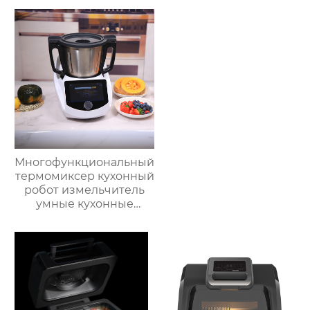
кухня Китай
силикона с крышкой,
высокоскоростной
изготовленный на
супница кухонный
заказ
комбайн кухонная
техника Термомиксер
Многофункциональный
термомиксер кухонный
робот измельчитель
умные кухонные
комбайны
термомиксер Китай
для продажи с
мясорубкой и Wi-Fi