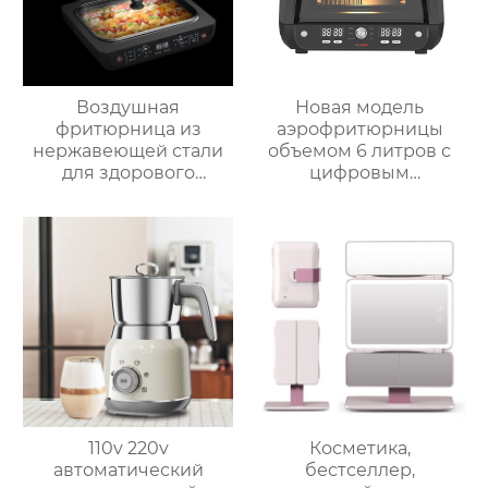
Воздушная
Новая модель
фритюрница из
аэрофритюрницы
нержавеющей стали
объемом 6 литров с
для здорового
цифровым
приготовления пищи
управлением и 12
с низким
предустановленными
содержанием жира
функциями Духовка
электрическая
Электрическая
воздушная
интеллектуальная
фритюрница Тостер
воздушная
духовка воздушная
фритюрница
фритюрница
Хрустящий Готовит
без масла
110v 220v
Косметика,
автоматический
бестселлер,