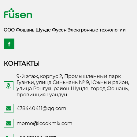
ООО Фошань Шунде Фусен Электронные технологии

КОНТАКТЫ
9-й этаж, корпус 2, Промышленный парк
Гуанъи, улица Синьнань № 9, Южный район,

улица Ронгуй, район Шунде, город Фошань,
провинция Гуандун
478440411@qq.com

momo@icookmix.com
