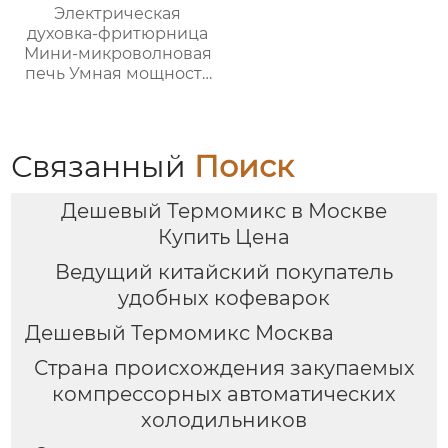
Электрическая
духовка-фритюрница
Мини-микроволновая
печь Умная мощность
Безмасляная глубокая
с умной плитой
серебристого цвета с
цифровым ЖК-
Связанный
Поиск
дисплеем объемом 6
литров двойной
Дешевый Термомикс в Москве
Купить Цена
Ведущий китайский покупатель
удобных кофеварок
Дешевый Термомикс Москва
Страна происхождения закупаемых
компрессорных автоматических
холодильников