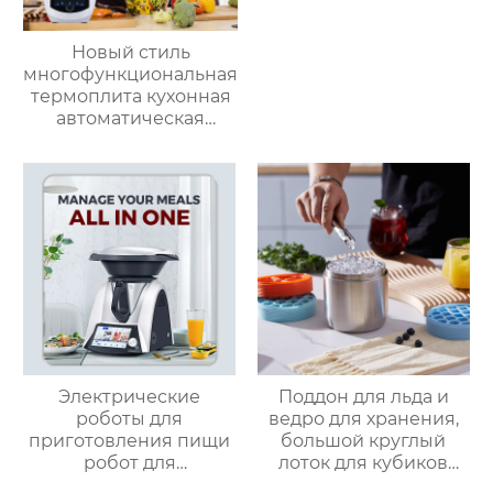
Новый стиль
многофункциональная
термоплита кухонная
автоматическая
машина для
приготовления пищи
3.5л robot cucina tm 6
новый термомиксер t6
Электрические
Поддон для льда и
роботы для
ведро для хранения,
приготовления пищи
большой круглый
робот для
лоток для кубиков
приготовления пищи
льда из пищевого