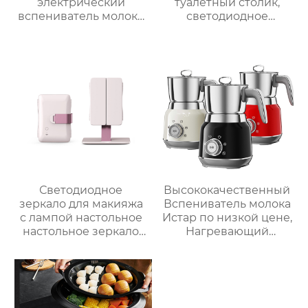
электрический
туалетный столик,
вспениватель молока
светодиодное
новый вспениватель
освещение, дорожное
молока машина для
зеркало для макияжа,
приготовления
тройное
горячего шоколада
увеличительное
зеркало для макияжа
с подсветкой
Светодиодное
Высококачественный
зеркало для макияжа
Вспениватель молока
с лампой настольное
Истар по низкой цене,
настольное зеркало
Нагревающий
для спальни
молочную кофейную
заполняет свет
пену, Электрический
складное
Вспениватель молока
косметическое
зеркало для