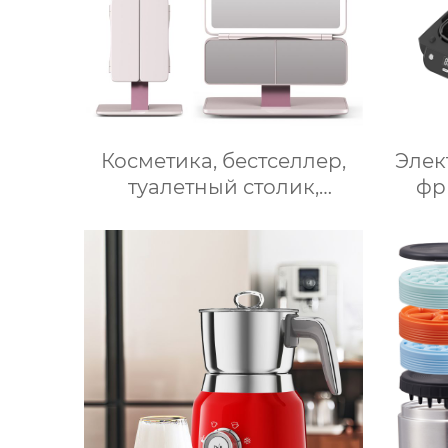
Косметика, бестселлер,
Элек
туалетный столик,
фр
светодиодное освещение,
ми
дорожное зеркало для
У
макияжа, тройное
Безм
увеличительное зеркало
для макияжа с
сер
подсветкой
цифр
о