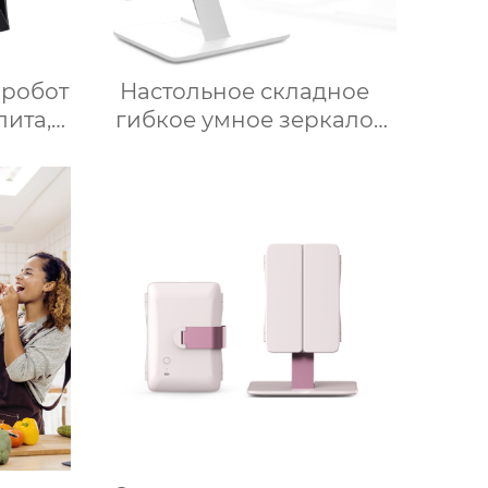
-робот
Настольное складное
лита,
гибкое умное зеркало
варка,
для макияжа со
ендер,
светодиодной подсветкой
ание,