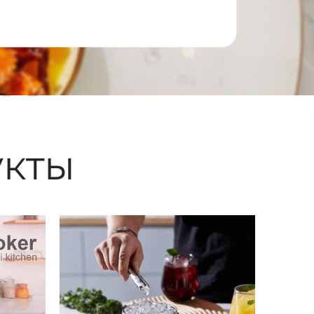
ые
кты