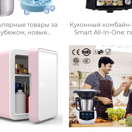
улярные товары за
Кухонный комбайн
рубежом, новые
Smart All-In-One: п
укты, ведерки для
измельчитель, паро
а из нержавеющей
соковыжималка, бл
ли, изоляционные
кипяток, замешив
рки, многослойное
взвешивание
готовление льда,
рое высвобождение,
вые льдогенераторы