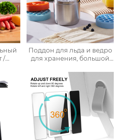
ьный
Поддон для льда и ведро
 /
для хранения, большой
ль /
круглый лоток для
/ 37°C
кубиков льда из
пищевого силикона с
й /
крышкой, изготовленный
ные
на заказ
ер