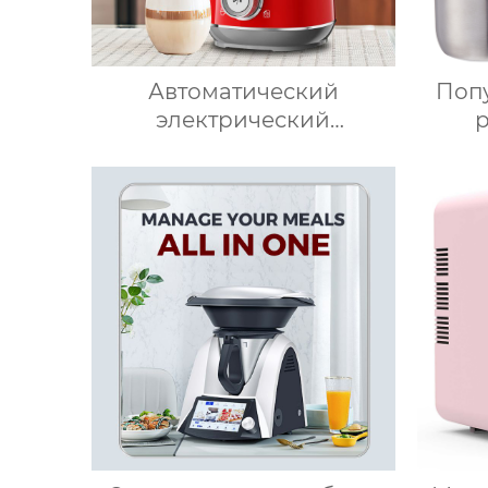
Автоматический
Поп
электрический
вспениватель молока для
прод
подогрева молока,
льд
подогрева шоколада,
ста
корпус из матовой
веде
нержавеющей стали,
при
домашний пароварочный
быст
аппарат для молока
быто