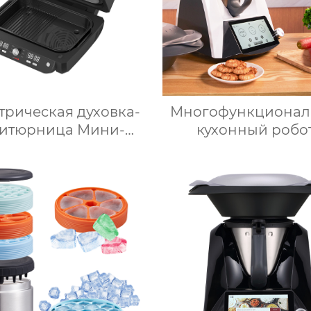
трическая духовка-
Многофункционал
итюрница Мини-
кухонный робот
кроволновая печь
Нержавеющая ста
мная мощность
WLAN / 12 скоростей 
асляная глубокая с
– 160°C /
умной плитой
Программируемы
ебристого цвета с
Предустановлен
овым ЖК-дисплеем
рецепты / Микс
бъемом 6 литров
двойной