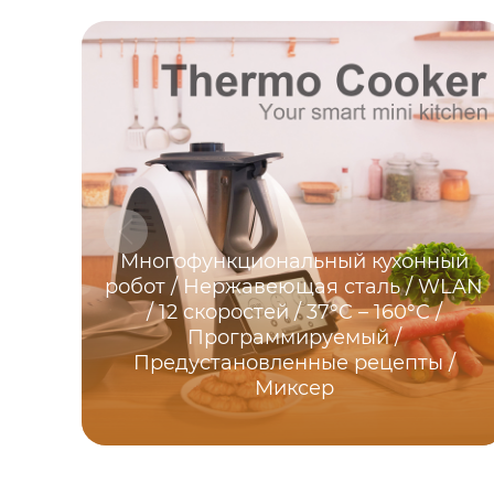
Многофункциональный кухонный
робот / Нержавеющая сталь / WLAN
/ 12 скоростей / 37°C – 160°C /
Программируемый /
Предустановленные рецепты /
Миксер