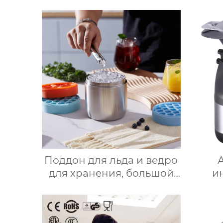
Поддон для льда и ведро
для хранения, большой
и
круглый лоток для
ма
кубиков льда из
при
пищевого силикона с
ком