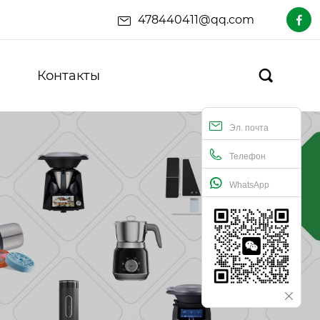
478440411@qq.com

Контакты

Эл. почта
Телефон
WhatsApp