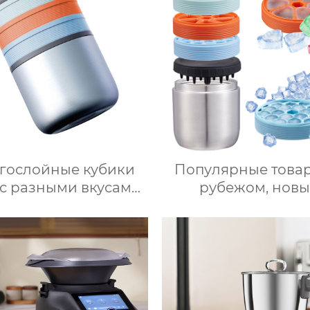
я приготовления
щей Термомиксер
гослойные кубики
Популярные товар
 с разными вкусами
рубежом, новы
оими руками 2 в 1
продукты, ведерк
орма для льда и
льда из нержаве
ерко для хранения
стали, изоляцио
а для ведерка для
ведерки, многосл
льда
приготовление л
быстрое высвобожд