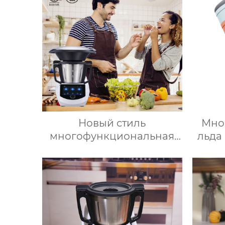
крышкой, изготовленный
дл
на заказ
ово
Новый стиль
Мно
многофункциональная
льда
термоплита кухонная
св
автоматическая машина
ф
для приготовления пищи
вед
3.5л robot cucina tm 6
форм
новый термомиксер t6