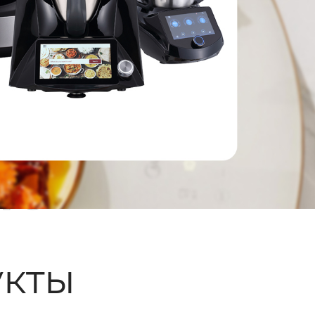
ые
кты