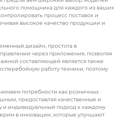
 Мы предлагаем широкий выбор моделей
еального помощника для каждого из ваших
контролировать процесс поставок и
ечивая высокое качество продукции и
еменный дизайн, простота в
 управлении через приложения, позволяя
Важной составляющей является также
есперебойную работу техники, поэтому
онимаем потребности как розничных
пешным, предоставляя качественные и
у и индивидуальный подход к каждому
ерим в инновации, которые улучшают