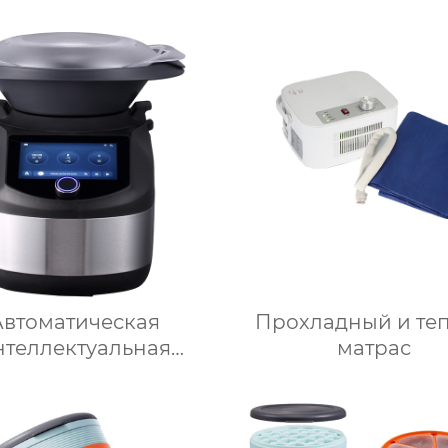
Автоматическая
Прохладный и те
нтеллектуальная
матрас
шина-робот для
готовления пищи
мерческая машина