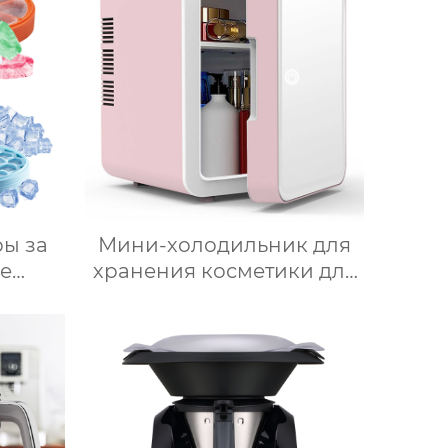
ы за
Мини-холодильник для
е
хранения косметики для
и для
красоты, Зеркальный
ющей
Автомобильный офис,
нные
Фруктовый напиток,
ойное
грудное молоко,
ьда,
автомобильный мини-
ение,
холодильник