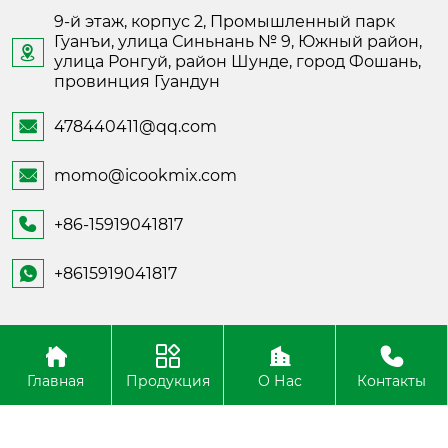
9-й этаж, корпус 2, Промышленный парк
Гуанъи, улица Синьнань № 9, Южный район,

улица Ронгуй, район Шунде, город Фошань,
провинция Гуандун
478440411@qq.com

momo@icookmix.com

+86-15919041817

+8615919041817

Copyright ©Foshan Shunde Fusheng Electronic
Technology
Главная
Продукция
О Нас
Контакты