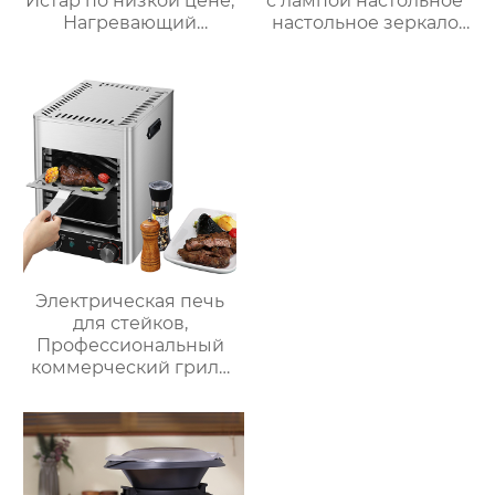
Истар по низкой цене,
с лампой настольное
Нагревающий
настольное зеркало
молочную кофейную
для спальни
пену, Электрический
заполняет свет
Вспениватель молока
складное
косметическое
зеркало для
переодевания
фабрика зеркал
Электрическая печь
для стейков,
Профессиональный
коммерческий гриль
для стейков на
столешнице, 10-
слойный гриль,
Постоянная
температура 800℃,