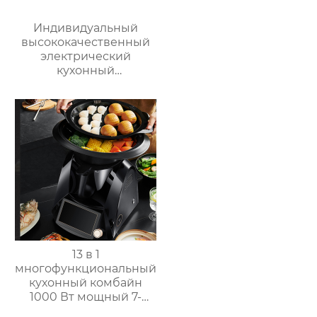
Индивидуальный
высококачественный
электрический
кухонный
многофункциональный
робот для
приготовления пищи,
кухонный комбайн,
блендер, тепловизор
13 в 1
многофункциональный
кухонный комбайн
1000 Вт мощный 7-
дюймовый сенсорный