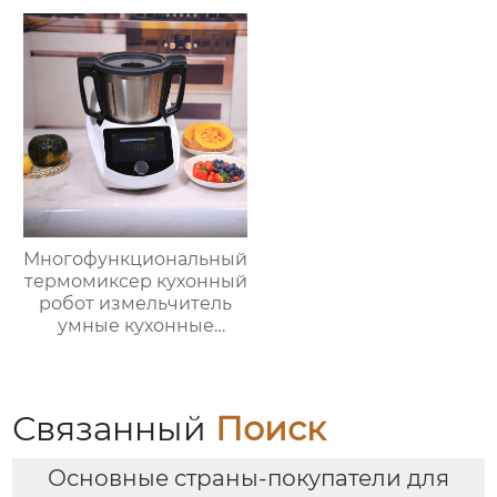
кухонный комбайн
многофункциональный
кухонный комбайн
Многофункциональный
термомиксер кухонный
робот измельчитель
умные кухонные
комбайны
термомиксер Китай
для продажи с
мясорубкой и Wi-Fi
Связанный
Поиск
Основные страны-покупатели для