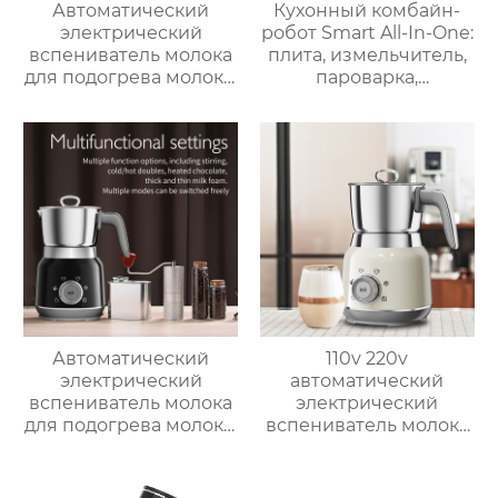
Автоматический
Кухонный комбайн-
электрический
робот Smart All-In-One:
вспениватель молока
плита, измельчитель,
для подогрева молока,
пароварка,
подогрева шоколада,
соковыжималка,
корпус из матовой
блендер, кипяток,
нержавеющей стали,
замешивание,
домашний
взвешивание
пароварочный
аппарат для молока
Автоматический
110v 220v
электрический
автоматический
вспениватель молока
электрический
для подогрева молока,
вспениватель молока
подогрева шоколада,
новый вспениватель
корпус из матовой
молока машина для
нержавеющей стали,
приготовления