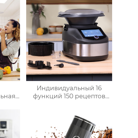
Индивидуальный 16
ьная
функций 150 рецептов
нная
Home Bimby Smart Small
ашина
Kitchen Appliance
 пищи
Электрический
tm 6
многофункциональный
р t6
кухонный комбайн