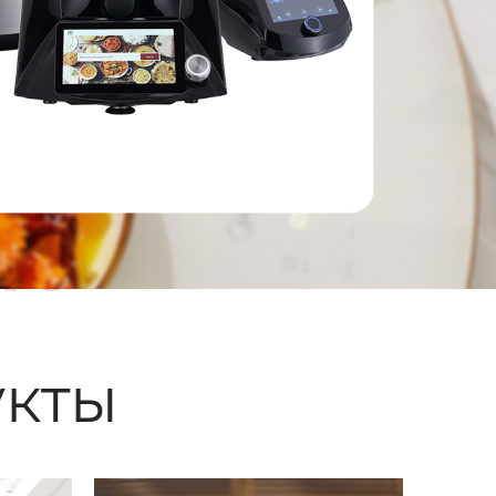
ые
кты