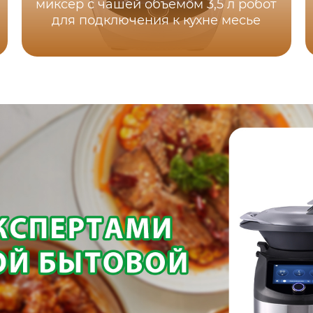
миксер с чашей объемом 3,5 л робот
для подключения к кухне месье