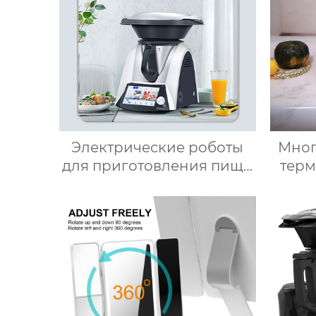
кухонный комбайн
Электрические роботы
Мно
для приготовления пищи
терм
робот для приготовления
ро
пищи кухня Китай
у
высокоскоростной
комб
супница кухонный
Кит
комбайн кухонная
мя
техника Термомиксер