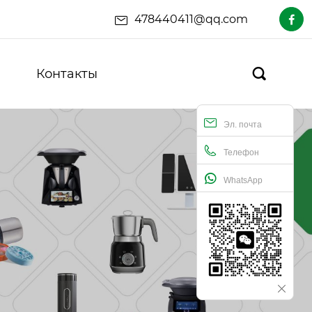
478440411@qq.com

Контакты

Эл. почта
Телефон
WhatsApp