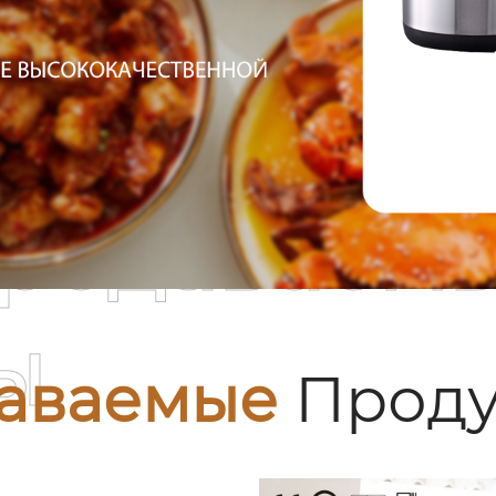
родаваем
ы
аваемые
Проду