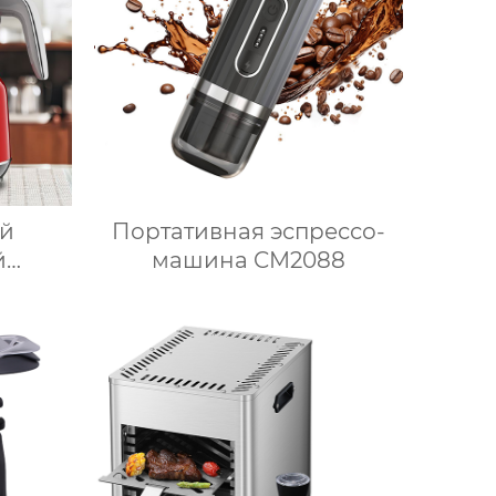
Термопроцессор
ий
Портативная эспрессо-
й
машина CM2088
ка для
ка,
ада,
вой
ли,
очный
ока