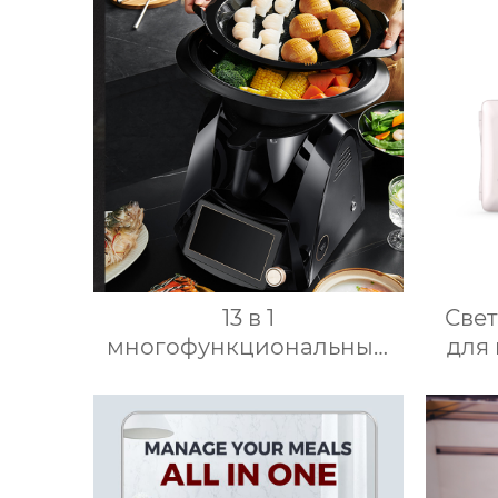
13 в 1
Све
многофункциональный
для
кухонный комбайн 1000
наст
Вт мощный 7-дюймовый
зер
сенсорный кухонный
запо
комбайн
косм
многофункциональный
д