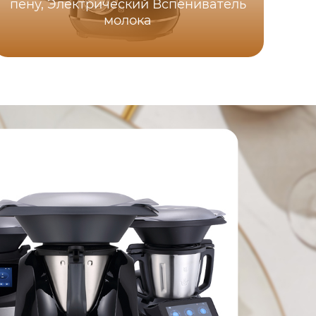
пену, Электрический Вспениватель
молока