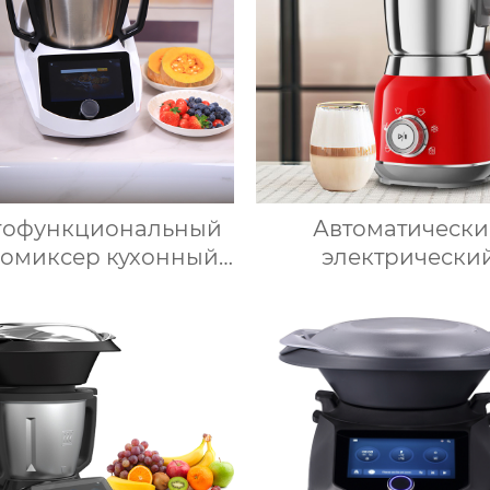
фабрика зеркал
гофункциональный
Автоматическ
омиксер кухонный
электрически
бот измельчитель
вспениватель моло
мные кухонные
подогрева моло
айны термомиксер
подогрева шокол
ай для продажи с
корпус из мато
сорубкой и Wi-Fi
нержавеющей ста
домашний паровар
аппарат для мол