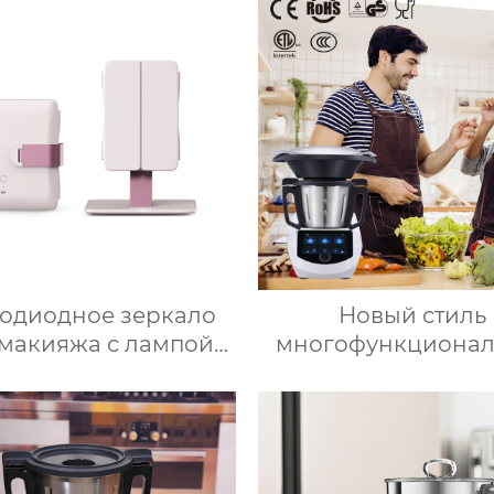
тодиодное зеркало
Новый стиль
 макияжа с лампой
многофункционал
ольное настольное
термоплита кухо
кало для спальни
автоматическая м
лняет свет складное
для приготовления
етическое зеркало
3.5л robot cucina 
ля переодевания
новый термомиксе