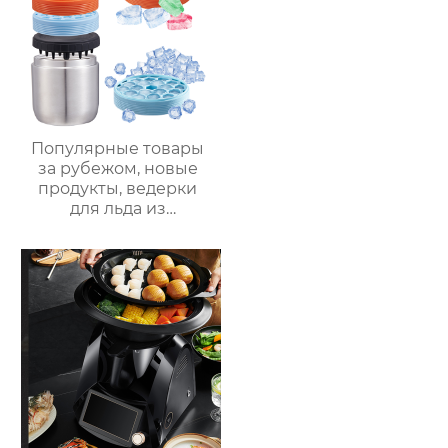
Нержавеющая сталь
аппарат для молока
Популярные товары
за рубежом, новые
продукты, ведерки
для льда из
нержавеющей стали,
изоляционные
ведерки,
многослойное
приготовление льда,
быстрое
высвобождение,
бытовые
льдогенераторы