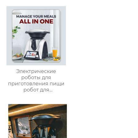
робот для
приготовления пищи,
кухонный комбайн,
блендер, тепловизор
Электрические
роботы для
приготовления пищи
робот для
приготовления пищи
кухня Китай
высокоскоростной
супница кухонный
комбайн кухонная
техника Термомиксер