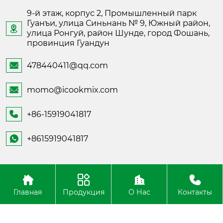
9-й этаж, корпус 2, Промышленный парк
Гуанъи, улица Синьнань № 9, Южный район,

улица Ронгуй, район Шунде, город Фошань,
провинция Гуандун
478440411@qq.com

momo@icookmix.com

+86-15919041817

+8615919041817

Copyright ©Foshan Shunde Fusheng Electronic
Technology
Главная
Продукция
О Нас
Контакты