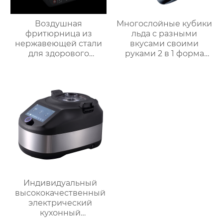
Воздушная
Многослойные кубики
фритюрница из
льда с разными
нержавеющей стали
вкусами своими
для здорового
руками 2 в 1 форма
приготовления пищи
для льда и ведерко
с низким
для хранения форма
содержанием жира
для ведерка для льда
электрическая
воздушная
фритюрница Тостер
духовка воздушная
фритюрница
Индивидуальный
высококачественный
электрический
кухонный
многофункциональный