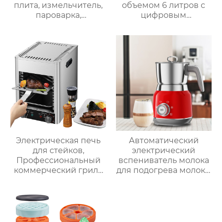
плита, измельчитель,
объемом 6 литров с
пароварка,
цифровым
соковыжималка,
управлением и 12
блендер, кипяток,
предустановленными
замешивание,
функциями Духовка
взвешивание
Электрическая
интеллектуальная
воздушная
фритюрница
Хрустящий Готовит
без масла
Электрическая печь
Автоматический
для стейков,
электрический
Профессиональный
вспениватель молока
коммерческий гриль
для подогрева молока,
для стейков на
подогрева шоколада,
столешнице, 10-
корпус из матовой
слойный гриль,
нержавеющей стали,
Постоянная
домашний
температура 800℃,
пароварочный