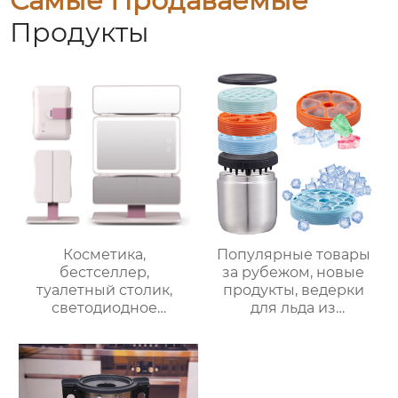
Самые Продаваемые
Продукты
Косметика,
Популярные товары
бестселлер,
за рубежом, новые
туалетный столик,
продукты, ведерки
светодиодное
для льда из
освещение, дорожное
нержавеющей стали,
зеркало для макияжа,
изоляционные
тройное
ведерки,
увеличительное
многослойное
зеркало для макияжа
приготовление льда,