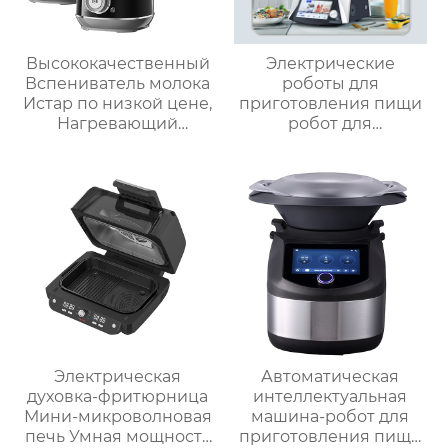
Высококачественный
Электрические
Вспениватель молока
роботы для
Истар по низкой цене,
приготовления пищи
Нагревающий
робот для
молочную кофейную
приготовления пищи
пену, Электрический
кухня Китай
Вспениватель молока
высокоскоростной
супница кухонный
комбайн кухонная
техника Термомиксер
Электрическая
Автоматическая
духовка-фритюрница
интеллектуальная
Мини-микроволновая
машина-робот для
печь Умная мощность
приготовления пищи