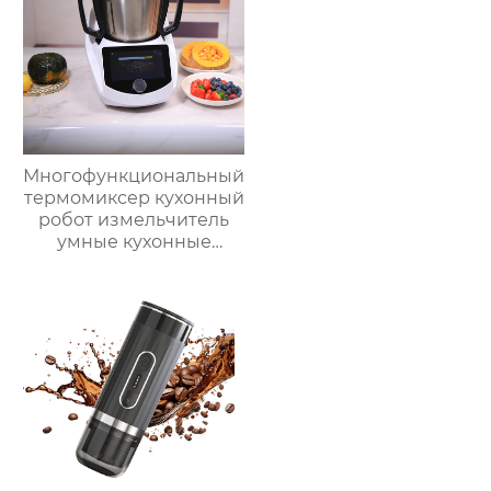
с подсветкой
быстрое
высвобождение,
бытовые
льдогенераторы
Многофункциональный
термомиксер кухонный
робот измельчитель
умные кухонные
комбайны
термомиксер Китай
для продажи с
мясорубкой и Wi-Fi