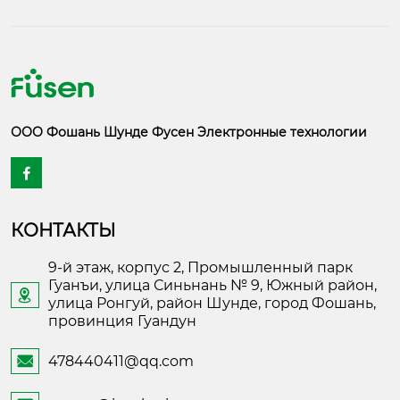
ООО Фошань Шунде Фусен Электронные технологии

КОНТАКТЫ
9-й этаж, корпус 2, Промышленный парк
Гуанъи, улица Синьнань № 9, Южный район,

улица Ронгуй, район Шунде, город Фошань,
провинция Гуандун
478440411@qq.com
