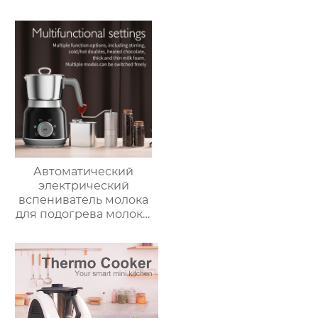
Безмасляная глубокая
коммерческая
с умной плитой
машина для
серебристого цвета с
приготовления
цифровым ЖК-
овощей Термомиксер
дисплеем объемом 6
литров двойной
Автоматический
электрический
вспениватель молока
для подогрева молока,
подогрева шоколада,
корпус из матовой
нержавеющей стали,
домашний
пароварочный
аппарат для молока