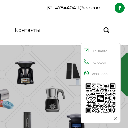
478440411@qq.com

Контакты

Эл. почта
Телефон
WhatsApp