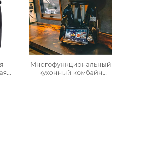
ая
800℃, Нержавеющая
рница
сталь
т без
я
Многофункциональный
ая
кухонный комбайн
для
Термомиксер Машина
пищи
для приготовления пищи
шина
Медленное
ния
приготовление
ксер