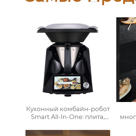
Кухонный комбайн-робот
Smart All-In-One: плита,
мно
измельчитель, пароварка,
кухо
соковыжималка, блендер,
Вт м