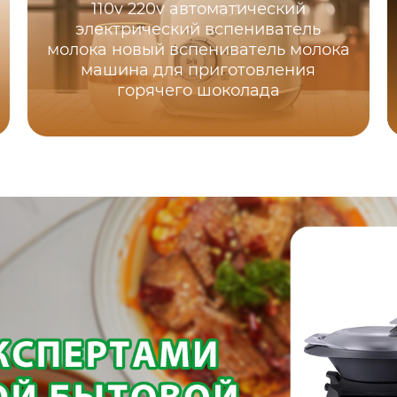
110v 220v автоматический
электрический вспениватель
молока новый вспениватель молока
машина для приготовления
горячего шоколада