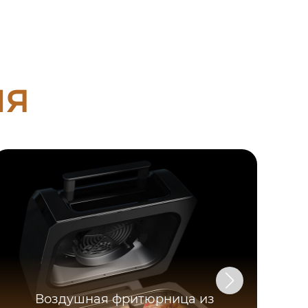
ия
Воздушная фритюрница из