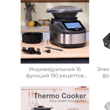
кипяток, замешивание,
сен
взвешивание
мно
ку
Индивидуальный 16
Элек
функций 150 рецептов
фр
Home Bimby Smart Small
ми
Kitchen Appliance
У
Электрический
Безм
многофункциональный
кухонный комбайн
сер