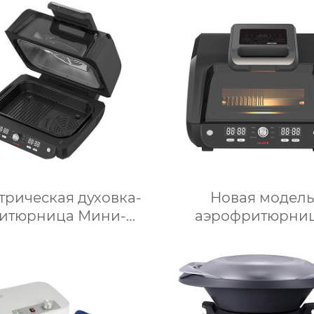
сорный кухонный
Интеллектуальный 
комбайн
для приготовления
гофункциональный
для дома
хонный комбайн
трическая духовка-
Новая модель
итюрница Мини-
аэрофритюрни
кроволновая печь
объемом 6 литро
мная мощность
цифровым управл
асляная глубокая с
и 12 предустановл
умной плитой
функциями Духо
ебристого цвета с
Электрическа