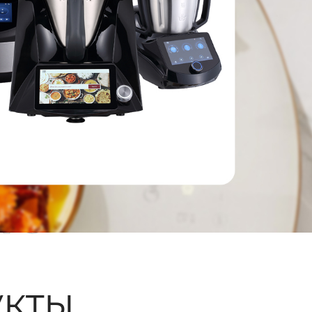
ые
кты