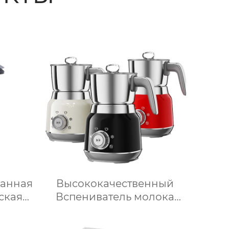
ванная
Высококачественный
ская
Вспениватель молока
Истар по низкой цене,
пищи
Нагревающий молочную