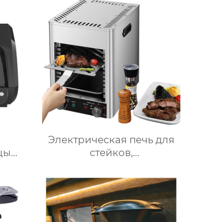
Робот
кофейную пену,
 пищи
Электрический
Вспениватель молока
Электрическая печь для
цы
стейков,
в с
Профессиональный
ением
коммерческий гриль для
енными
стейков на столешнице,
вка
10-слойный гриль,
я
Постоянная температура