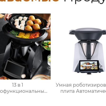
13 в 1
Умная роботизиро
гофункциональный
плита Автоматиче
нный комбайн 1000
машина для
ощный 7-дюймовый
приготовления 