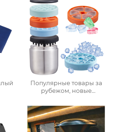
нный
коммерческая машина
для приготовления
ьный
овощей Термомиксер
айн
плый
Популярные товары за
рубежом, новые
продукты, ведерки для
льда из нержавеющей
стали, изоляционные
ведерки, многослойное
приготовление льда,