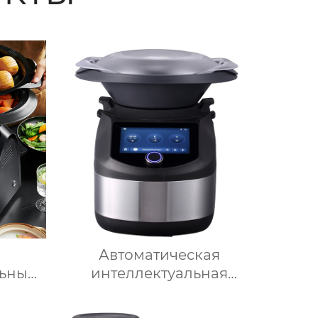
Автоматическая
ьный
интеллектуальная
 1000
машина-робот для
мовый
приготовления пищи