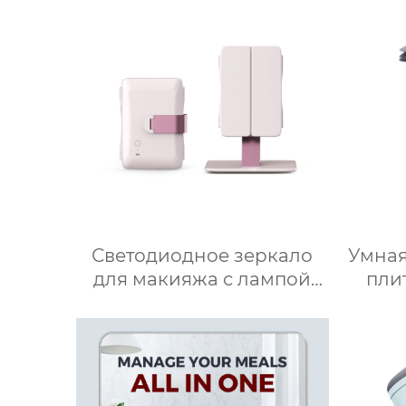
Многофункциональный
для 
Кухонный Комбайн Робот
3.5
De Cocina
нов
Светодиодное зеркало
Умная
для макияжа с лампой
пли
настольное настольное
зеркало для спальни
при
заполняет свет складное
Инте
косметическое зеркало
для 
для переодевания