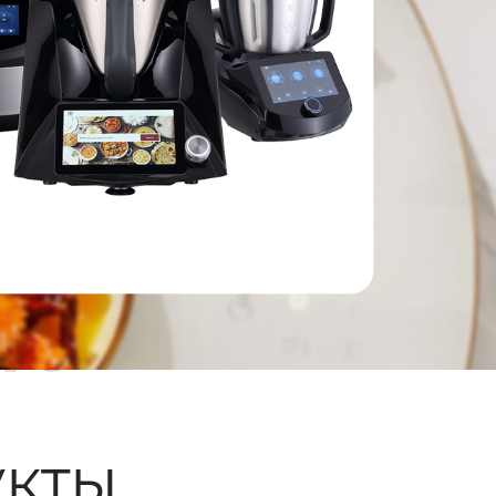
ые
кты