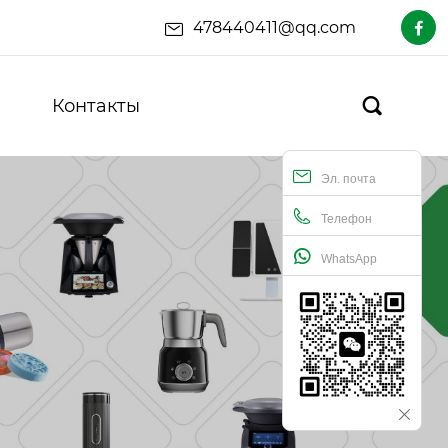
478440411@qq.com

Контакты

Эл. почта
Телефон
WhatsApp