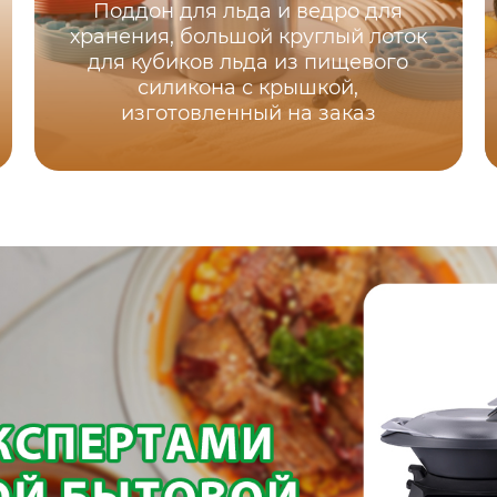
Поддон для льда и ведро для
хранения, большой круглый лоток
для кубиков льда из пищевого
силикона с крышкой,
изготовленный на заказ