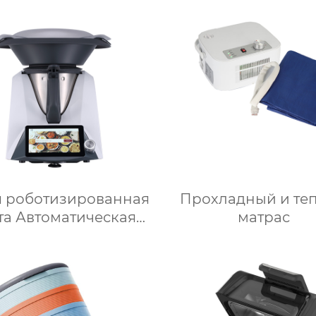
приготовления пищи
сенсорный кухо
л robot cucina tm 6
комбайн
ый термомиксер t6
многофункционал
кухонный комб
 роботизированная
Прохладный и те
та Автоматическая
матрас
машина для
готовления пищи
ллектуальный Робот
приготовления пищи
для дома