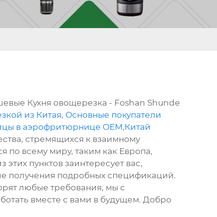
шевые Кухня овощерезка - Foshan Shunde
зкой из Китая
,
Основные покупатели
рицы в аэрофритюрнице OEM
,
Китай
ества, стремящихся к взаимному
 по всему миру, таким как Европа,
з этих пунктов заинтересует вас,
сле получения подробных спецификаций.
орят любые требования, мы с
отать вместе с вами в будущем. Добро