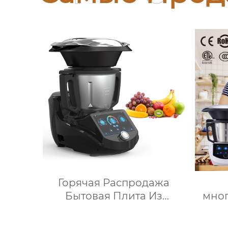
Горячая Распродажа
Бытовая Плита Из
мно
Нержавеющей Стали
тер
Кухонный Комбайн
авто