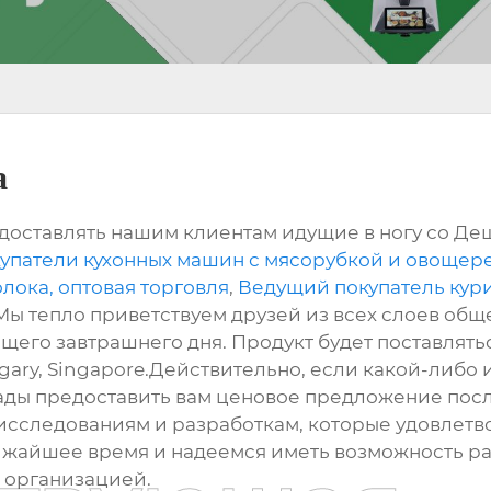
а
доставлять нашим клиентам идущие в ногу со Де
упатели кухонных машин с мясорубкой и овощере
ока, оптовая торговля
,
Ведущий покупатель ку
 Мы тепло приветствуем друзей из всех слоев общ
его завтрашнего дня. Продукт будет поставляться
gary, Singapore.Действительно, если какой-либо и
 рады предоставить вам ценовое предложение по
исследованиям и разработкам, которые удовлетв
жайшее время и надеемся иметь возможность раб
й организацией.