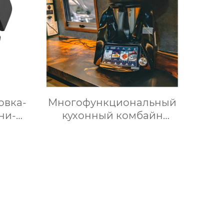
быстрое высвобождение,
бытовые льдогенераторы
овка-
Многофункциональный
ни-
кухонный комбайн
ечь
Термомиксер Машина
ть
для приготовления пищи
кая с
Медленное
приготовление
та с
плеем
ов