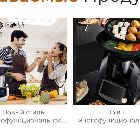
Новый стиль
13 в 1
гофункциональная
многофункционал
моплита кухонная
кухонный комбайн
матическая машина
Вт мощный 7-дюй