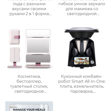
льда с разными
гибкое умное зеркало
вкусами своими
для макияжа со
руками 2 в 1 форма
светодиодной
для льда и ведерко
подсветкой
для хранения форма
для ведерка для льда
Косметика,
Кухонный комбайн-
бестселлер,
робот Smart All-In-One:
туалетный столик,
плита, измельчитель,
светодиодное
пароварка,
освещение, дорожное
соковыжималка,
зеркало для макияжа,
блендер, кипяток,
тройное
замешивание,