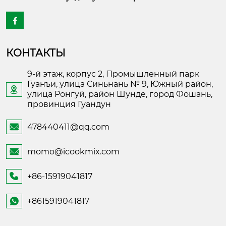

КОНТАКТЫ
9-й этаж, корпус 2, Промышленный парк
Гуанъи, улица Синьнань № 9, Южный район,

улица Ронгуй, район Шунде, город Фошань,
провинция Гуандун
478440411@qq.com

momo@icookmix.com

+86-15919041817

+8615919041817
