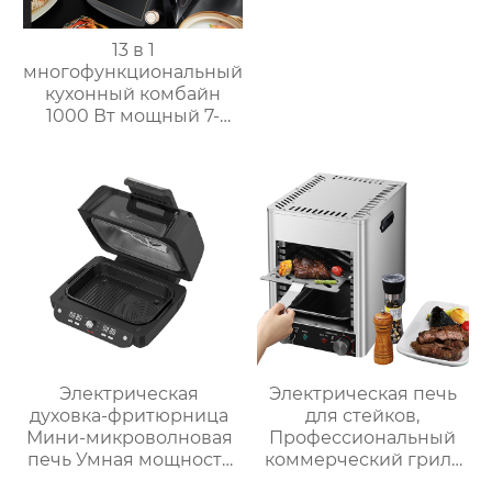
13 в 1
многофункциональный
кухонный комбайн
1000 Вт мощный 7-
дюймовый сенсорный
кухонный комбайн
многофункциональный
кухонный комбайн
Электрическая
Электрическая печь
духовка-фритюрница
для стейков,
Мини-микроволновая
Профессиональный
печь Умная мощность
коммерческий гриль
Безмасляная глубокая
для стейков на