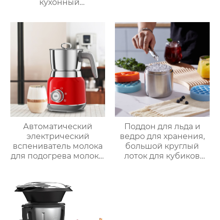
кухонный
многофункциональный
робот для
приготовления пищи,
кухонный комбайн,
блендер, тепловизор
Автоматический
Поддон для льда и
электрический
ведро для хранения,
вспениватель молока
большой круглый
для подогрева молока,
лоток для кубиков
подогрева шоколада,
льда из пищевого
корпус из матовой
силикона с крышкой,
нержавеющей стали,
изготовленный на
домашний
заказ
пароварочный
аппарат для молока