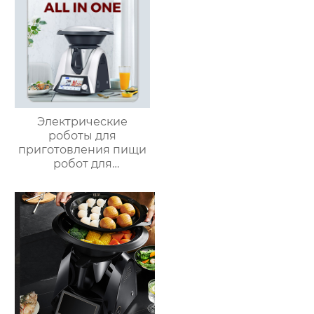
увеличительное
взвешивание
зеркало для макияжа
с подсветкой
Электрические
роботы для
приготовления пищи
робот для
приготовления пищи
кухня Китай
высокоскоростной
супница кухонный
комбайн кухонная
техника Термомиксер