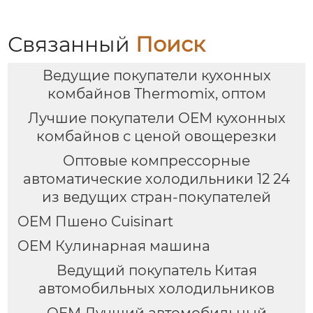
с умной плитой
столешнице, 10-
серебристого цвета с
слойный гриль,
цифровым ЖК-
Постоянная
Связанный
Поиск
дисплеем объемом 6
температура 800℃,
литров двойной
Нержавеющая сталь
Ведущие покупатели кухонных
комбайнов Thermomix, оптом
Лучшие покупатели OEM кухонных
комбайнов с ценой овощерезки
Оптовые компрессорные
автоматические холодильники 12 24
из ведущих стран-покупателей
OEM Пшено Cuisinart
OEM Кулинарная машина
Ведущий покупатель Китая
автомобильных холодильников
OEM Лучший автомобильный