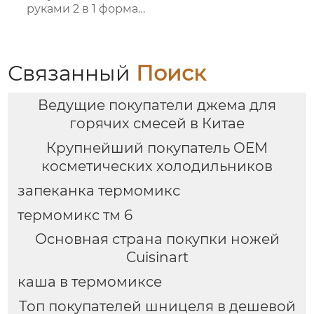
руками 2 в 1 форма
для льда и ведерко
для хранения форма
для ведерка для льда
Связанный
Поиск
Ведущие покупатели джема для
горячих смесей в Китае
Крупнейший покупатель OEM
косметических холодильников
запеканка термомикс
термомикс тм 6
Основная страна покупки ножей
Cuisinart
каша в термомиксе
Топ покупателей шницеля в дешевой