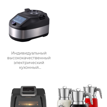
с низким
содержанием жира
электрическая
воздушная
фритюрница Тостер
духовка воздушная
фритюрница
Индивидуальный
высококачественный
электрический
кухонный
многофункциональный
робот для
приготовления пищи,
кухонный комбайн,
блендер, тепловизор