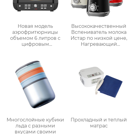
Новая модель
Высококачественный
аэрофритюрницы
Вспениватель молока
объемом 6 литров с
Истар по низкой цене,
цифровым
Нагревающий
управлением и 12
молочную кофейную
предустановленными
пену, Электрический
функциями Духовка
Вспениватель молока
Электрическая
интеллектуальная
воздушная
фритюрница
Хрустящий Готовит
без масла
Многослойные кубики
Прохладный и теплый
льда с разными
матрас
вкусами своими