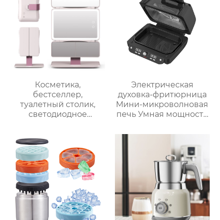
Термопроцессор
Косметика,
Электрическая
бестселлер,
духовка-фритюрница
туалетный столик,
Мини-микроволновая
светодиодное
печь Умная мощность
освещение, дорожное
Безмасляная глубокая
зеркало для макияжа,
с умной плитой
тройное
серебристого цвета с
увеличительное
цифровым ЖК-
зеркало для макияжа
дисплеем объемом 6
с подсветкой
литров двойной