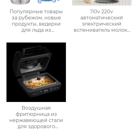
Популярные товары
110v 220v
за рубежом, новые
автоматический
продукты, ведерки
электрический
для льда из
вспениватель молока
нержавеющей стали,
новый вспениватель
изоляционные
молока машина для
ведерки,
приготовления
многослойное
горячего шоколада
приготовление льда,
быстрое
высвобождение,
бытовые
льдогенераторы
Воздушная
фритюрница из
нержавеющей стали
для здорового
приготовления пищи