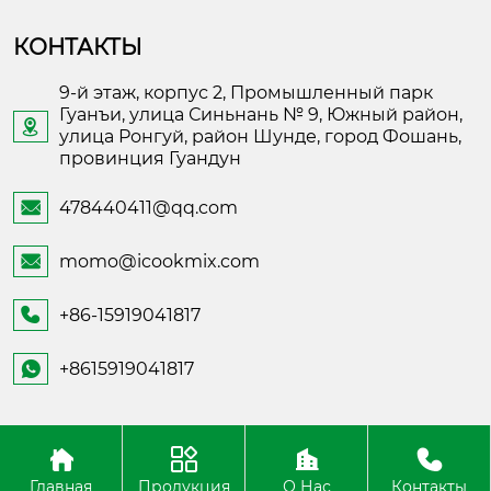
КОНТАКТЫ
9-й этаж, корпус 2, Промышленный парк
Гуанъи, улица Синьнань № 9, Южный район,

улица Ронгуй, район Шунде, город Фошань,
провинция Гуандун
478440411@qq.com

momo@icookmix.com

+86-15919041817

+8615919041817

Copyright ©Foshan Shunde Fusheng Electronic
Technology
Главная
Продукция
О Нас
Контакты