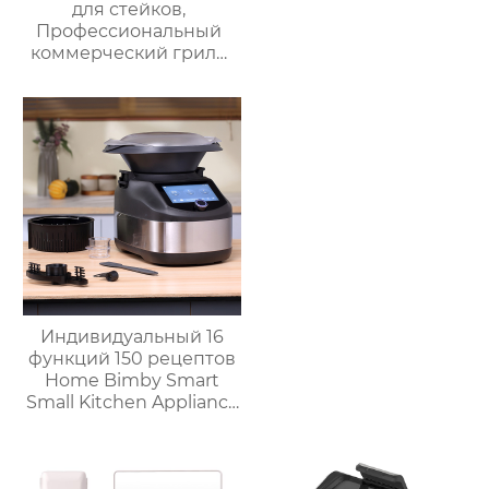
для стейков,
Профессиональный
коммерческий гриль
для стейков на
столешнице, 10-
слойный гриль,
Постоянная
температура 800℃,
Нержавеющая сталь
Индивидуальный 16
функций 150 рецептов
Home Bimby Smart
Small Kitchen Appliance
Электрический
многофункциональный
кухонный комбайн