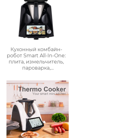
Кухонный комбайн-
робот Smart All-In-One:
плита, измельчитель,
пароварка,
соковыжималка,
блендер, кипяток,
замешивание,
взвешивание