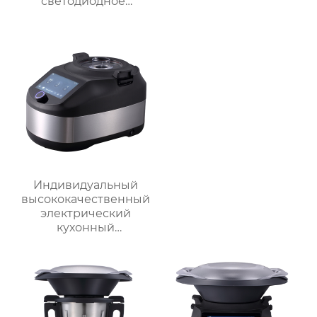
светодиодное
освещение, дорожное
зеркало для макияжа,
тройное
увеличительное
зеркало для макияжа
с подсветкой
Индивидуальный
высококачественный
электрический
кухонный
многофункциональный
робот для
приготовления пищи,
кухонный комбайн,
блендер, тепловизор