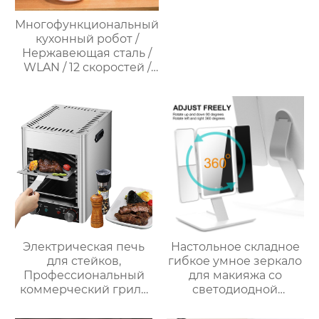
Многофункциональный
кухонный робот /
Нержавеющая сталь /
WLAN / 12 скоростей /
37°C – 160°C /
Программируемый /
Предустановленные
рецепты / Миксер
Электрическая печь
Настольное складное
для стейков,
гибкое умное зеркало
Профессиональный
для макияжа со
коммерческий гриль
светодиодной
для стейков на
подсветкой
столешнице, 10-