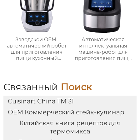
Заводской OEM-
Автоматическая
автоматический робот
интеллектуальная
для приготовления
машина-робот для
пищи кухонный
приготовления пищи
комбайн кухонный
коммерческая
робот-миксер с чашей
машина для
объемом 3,5 л робот
приготовления
для подключения к
овощей Термомиксер
Связанный
Поиск
кухне месье
Cuisinart China TM 31
OEM Коммерческий стейк-кулинар
Китайская книга рецептов для
термомикса