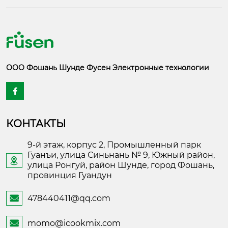
ООО Фошань Шунде Фусен Электронные технологии

КОНТАКТЫ
9-й этаж, корпус 2, Промышленный парк
Гуанъи, улица Синьнань № 9, Южный район,

улица Ронгуй, район Шунде, город Фошань,
провинция Гуандун
478440411@qq.com

momo@icookmix.com
