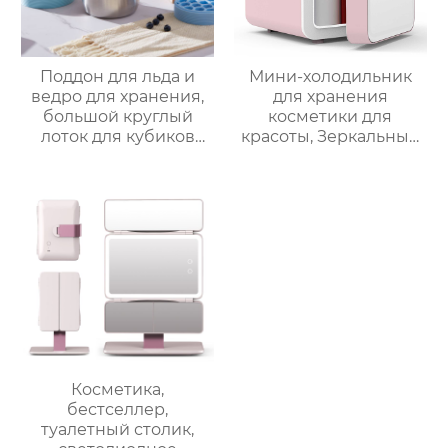
Поддон для льда и
Мини-холодильник
ведро для хранения,
для хранения
большой круглый
косметики для
лоток для кубиков
красоты, Зеркальный
льда из пищевого
Автомобильный офис,
силикона с крышкой,
Фруктовый напиток,
изготовленный на
грудное молоко,
заказ
автомобильный мини-
холодильник
Косметика,
бестселлер,
туалетный столик,