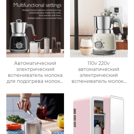
слойный гриль,
Постоянная
температура 800℃,
Нержавеющая сталь
Автоматический
110v 220v
электрический
автоматический
вспениватель молока
электрический
для подогрева молока,
вспениватель молока
подогрева шоколада,
новый вспениватель
корпус из матовой
молока машина для
нержавеющей стали,
приготовления
домашний
горячего шоколада
пароварочный
аппарат для молока