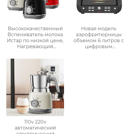
Высококачественный
Новая модель
Вспениватель молока
аэрофритюрницы
Истар по низкой цене,
объемом 6 литров с
Нагревающий
цифровым
молочную кофейную
управлением и 12
пену, Электрический
предустановленными
Вспениватель молока
функциями Духовка
Электрическая
интеллектуальная
воздушная
фритюрница
Хрустящий Готовит
без масла
110v 220v
автоматический
электрический