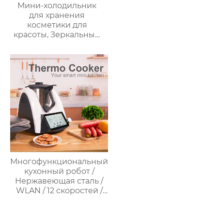
Мини-холодильник
для хранения
косметики для
красоты, Зеркальный
Автомобильный офис,
Фруктовый напиток,
грудное молоко,
автомобильный мини-
холодильник
Многофункциональный
кухонный робот /
Нержавеющая сталь /
WLAN / 12 скоростей /
37°C – 160°C /
Программируемый /