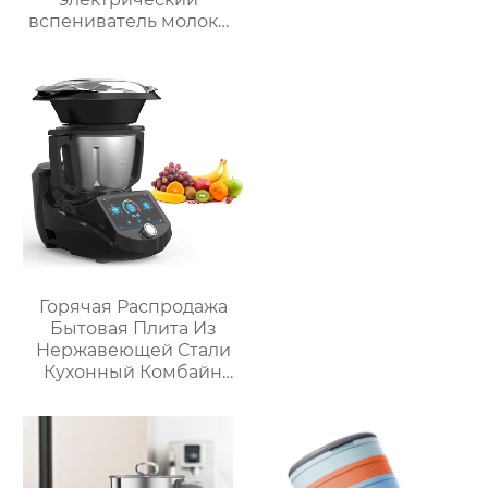
вспениватель молока
новый вспениватель
молока машина для
приготовления
горячего шоколада
Горячая Распродажа
Бытовая Плита Из
Нержавеющей Стали
Кухонный Комбайн
Многофункциональный
Кухонный Комбайн
Робот De Cocina