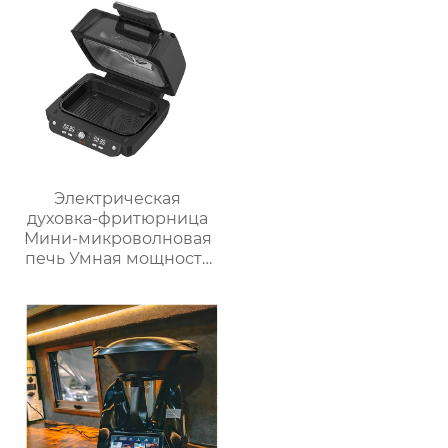
Предустановленные
рецепты / Миксер
Электрическая
духовка-фритюрница
Мини-микроволновая
печь Умная мощность
Безмасляная глубокая
с умной плитой
серебристого цвета с
цифровым ЖК-
дисплеем объемом 6
литров двойной