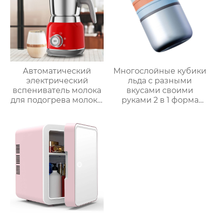
Автоматический
Многослойные кубики
электрический
льда с разными
вспениватель молока
вкусами своими
для подогрева молока,
руками 2 в 1 форма
подогрева шоколада,
для льда и ведерко
корпус из матовой
для хранения форма
нержавеющей стали,
для ведерка для льда
домашний
пароварочный
аппарат для молока