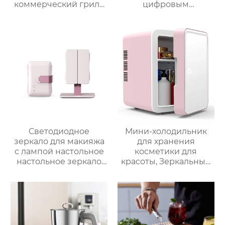
коммерческий гриль
цифровым
для стейков на
управлением и 12
столешнице, 10-
предустановленными
слойный гриль,
функциями Духовка
Постоянная
Электрическая
температура 800℃,
интеллектуальная
Нержавеющая сталь
воздушная
фритюрница
Хрустящий Готовит
без масла
Светодиодное
Мини-холодильник
зеркало для макияжа
для хранения
с лампой настольное
косметики для
настольное зеркало
красоты, Зеркальный
для спальни
Автомобильный офис,
заполняет свет
Фруктовый напиток,
складное
грудное молоко,
косметическое
автомобильный мини-
зеркало для
холодильник
переодевания