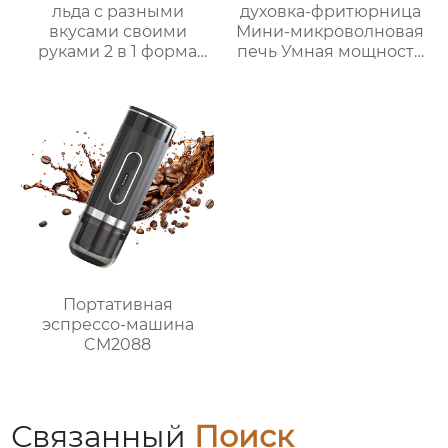
льда с разными
духовка-фритюрница
вкусами своими
Мини-микроволновая
руками 2 в 1 форма
печь Умная мощность
для льда и ведерко
Безмасляная глубокая
для хранения форма
с умной плитой
для ведерка для льда
серебристого цвета с
цифровым ЖК-
дисплеем объемом 6
литров двойной
Портативная
эспрессо-машина
CM2088
Связанный
Поиск