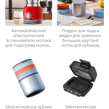
фабрика зеркал
Автоматический
Поддон для льда и
электрический
ведро для хранения,
вспениватель молока
большой круглый
для подогрева молока,
лоток для кубиков
подогрева шоколада,
льда из пищевого
корпус из матовой
силикона с крышкой,
нержавеющей стали,
изготовленный на
домашний
заказ
пароварочный
аппарат для молока
Многослойные кубики
Электрическая