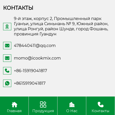
КОНТАКТЫ
9-й этаж, корпус 2, Промышленный парк
Гуанъи, улица Синьнань № 9, Южный район,

улица Ронгуй, район Шунде, город Фошань,
провинция Гуандун
478440411@qq.com

momo@icookmix.com

+86-15919041817

+8615919041817

Copyright ©Foshan Shunde Fusheng Electronic
Technology
Главная
Продукция
О Нас
Контакты