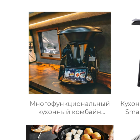
вспениватель молока для
тер
подогрева молока,
авто
подогрева шоколада,
для 
корпус из матовой
3.5
нержавеющей стали,
нов
домашний пароварочный
аппарат для молока
Многофункциональный
Кухон
кухонный комбайн
Smar
Термомиксер Машина
измел
для приготовления пищи
соков
Медленное
кипя