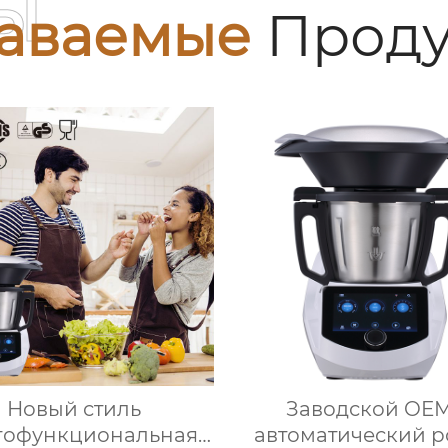
ы
аваемые
Проду
Новый стиль
Заводской OE
гофункциональная
автоматический р