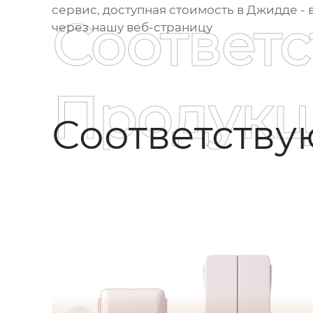
сервис, доступная стоимость в Джидде - 
Соответ
через нашу веб-страницу
Продукц
Соответств