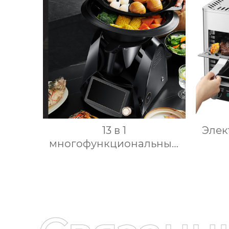
приготовление
13 в 1
Элек
многофункциональный
кухонный комбайн 1000
Пр
Вт мощный 7-дюймовый
комм
сенсорный кухонный
стей
комбайн
1
многофункциональный
Пост
кухонный комбайн
80