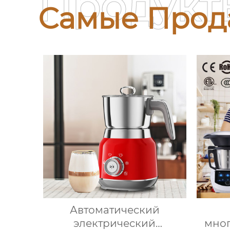
Продукт
Самые Прод
Автоматический
электрический
мно