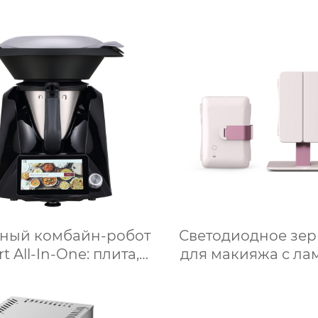
моплита кухонная
для приготовления
матическая машина
кухонный комб
приготовления пищи
кухонный робот-ми
л robot cucina tm 6
чашей объемом 3
ый термомиксер t6
робот для подключ
кухне месье
ный комбайн-робот
Светодиодное зер
t All-In-One: плита,
для макияжа с ла
ьчитель, пароварка,
настольное насто
ыжималка, блендер,
зеркало для спа
ток, замешивание,
заполняет свет скл