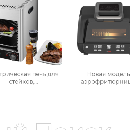
взвешивание
косметическое зе
для переодеван
фабрика зерка
трическая печь для
Новая модель
стейков,
аэрофритюрни
офессиональный
объемом 6 литро
ерческий гриль для
цифровым управл
ков на столешнице,
и 12 предустановл
0-слойный гриль,
функциями Духо
оянная температура
Электрическа
0℃, Нержавеющая
интеллектуальн