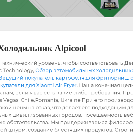
олодильник Alpicool
 технич-еский уровень, чтобы соответствовать
ic Technology,
Обзор автомобильных холодильнико
Ведущий покупатель картофеля для фритюрниц, 
патели для Xiaomi Air Fryer
. Наша конечная цель
 нам, если у вас есть какие-либо требования. Про
s Vegas, Chile,Romania, Ukraine.При его произво
кой цены на отказ, что делает его подходящим 
ьных цивилизованных городов, посещаемость веб
ые обстоятельства. Мы придерживаемся филосо
ой штурм, создание блестящих продуктов. Строги