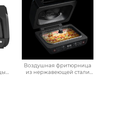
ркало
Китай для продажи с
ия
мясорубкой и Wi-Fi
л
Воздушная фритюрница
цы
из нержавеющей стали
в с
для здорового
ением
приготовления пищи с
енными
низким содержанием
вка
жира электрическая
я
воздушная фритюрница
ая
Тостер духовка