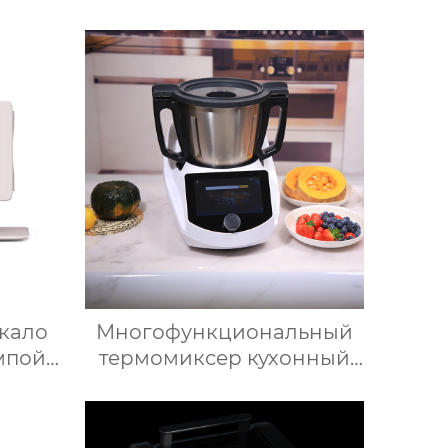
 пищи
красоты, Зеркальный
айн
Автомобильный офис,
ксер с
Фруктовый напиток,
,5 л
грудное молоко,
ения к
автомобильный мини-
холодильник
кало
Многофункциональный
мпой
термомиксер кухонный
льное
робот измельчитель
льни
умные кухонные
адное
комбайны термомиксер