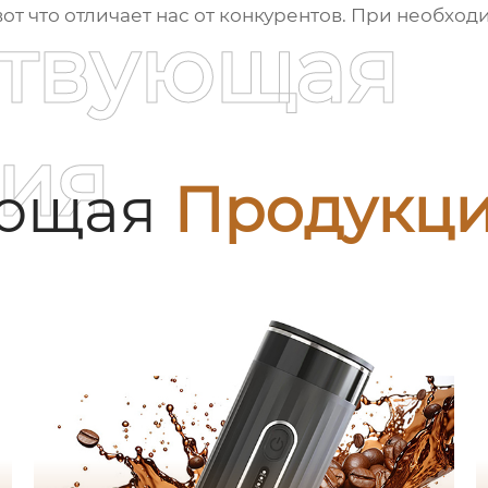
вот что отличает нас от конкурентов. При необход
ствующая
ия
ующая
Продукц