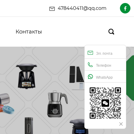
478440411@qq.com

Контакты

Эл. почта
Телефон
WhatsApp