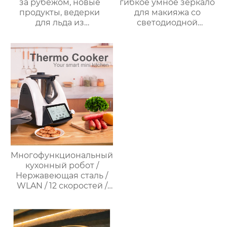
за рубежом, новые
гибкое умное зеркало
продукты, ведерки
для макияжа со
для льда из
светодиодной
нержавеющей стали,
подсветкой
изоляционные
ведерки,
многослойное
приготовление льда,
быстрое
высвобождение,
бытовые
льдогенераторы
Многофункциональный
кухонный робот /
Нержавеющая сталь /
WLAN / 12 скоростей /
37°C – 160°C /
Программируемый /
Предустановленные
рецепты / Миксер