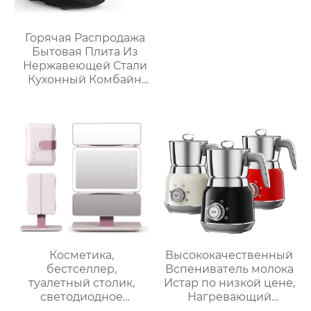
Горячая Распродажа
Бытовая Плита Из
Нержавеющей Стали
Кухонный Комбайн
Многофункциональный
Кухонный Комбайн
Робот De Cocina
Косметика,
Высококачественный
бестселлер,
Вспениватель молока
туалетный столик,
Истар по низкой цене,
светодиодное
Нагревающий
освещение, дорожное
молочную кофейную