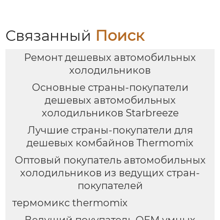
зеркало для макияжа,
пену, Электрический
тройное
Вспениватель молока
увеличительное
Связанный
Поиск
зеркало для макияжа
с подсветкой
Ремонт дешевых автомобильных
холодильников
Основные страны-покупатели
дешевых автомобильных
холодильников Starbreeze
Лучшие страны-покупатели для
дешевых комбайнов Thermomix
Оптовый покупатель автомобильных
холодильников из ведущих стран-
покупателей
термомикс thermomix
Ведущий покупатель OEM умных