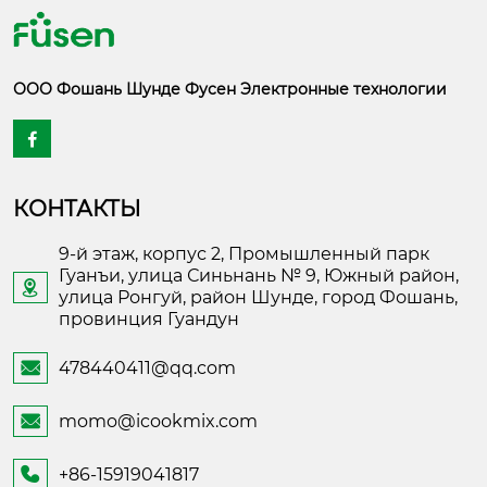
ООО Фошань Шунде Фусен Электронные технологии

КОНТАКТЫ
9-й этаж, корпус 2, Промышленный парк
Гуанъи, улица Синьнань № 9, Южный район,

улица Ронгуй, район Шунде, город Фошань,
провинция Гуандун
478440411@qq.com

momo@icookmix.com

+86-15919041817
