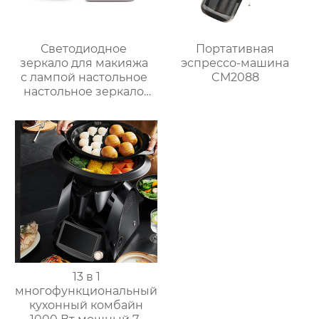
Светодиодное
Портативная
зеркало для макияжа
эспрессо-машина
с лампой настольное
CM2088
настольное зеркало
для спальни
заполняет свет
складное
косметическое
зеркало для
переодевания
фабрика зеркал
13 в 1
многофункциональный
кухонный комбайн