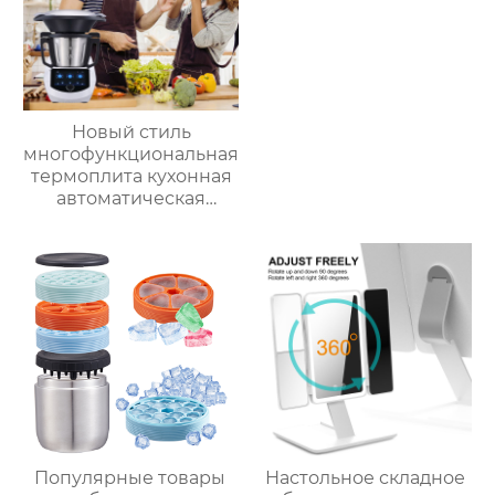
Новый стиль
многофункциональная
термоплита кухонная
автоматическая
машина для
приготовления пищи
3.5л robot cucina tm 6
новый термомиксер t6
Популярные товары
Настольное складное