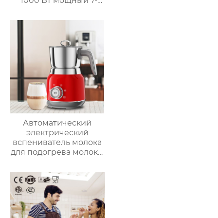
1000 Вт мощный 7-
дюймовый сенсорный
кухонный комбайн
многофункциональный
кухонный комбайн
Автоматический
электрический
вспениватель молока
для подогрева молока,
подогрева шоколада,
корпус из матовой
нержавеющей стали,
домашний
пароварочный
аппарат для молока