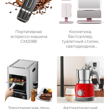
фабрика зеркал
фритюрница
Хрустящий Готовит
без масла
Портативная
Косметика,
эспрессо-машина
бестселлер,
CM2088
туалетный столик,
светодиодное
освещение, дорожное
зеркало для макияжа,
тройное
увеличительное
зеркало для макияжа
с подсветкой
Электрическая печь
Автоматический