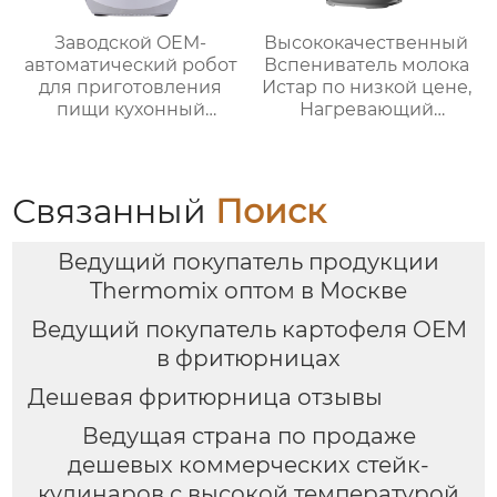
Заводской OEM-
Высококачественный
автоматический робот
Вспениватель молока
для приготовления
Истар по низкой цене,
пищи кухонный
Нагревающий
комбайн кухонный
молочную кофейную
робот-миксер с чашей
пену, Электрический
объемом 3,5 л робот
Вспениватель молока
для подключения к
Связанный
Поиск
кухне месье
Ведущий покупатель продукции
Thermomix оптом в Москве
Ведущий покупатель картофеля OEM
в фритюрницах
Дешевая фритюрница отзывы
Ведущая страна по продаже
дешевых коммерческих стейк-
кулинаров с высокой температурой