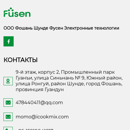
ООО Фошань Шунде Фусен Электронные технологии

КОНТАКТЫ
9-й этаж, корпус 2, Промышленный парк
Гуанъи, улица Синьнань № 9, Южный район,

улица Ронгуй, район Шунде, город Фошань,
провинция Гуандун
478440411@qq.com

momo@icookmix.com
