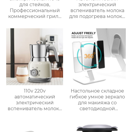
для стейков,
электрический
Профессиональный
вспениватель молока
коммерческий гриль
для подогрева молока,
для стейков на
подогрева шоколада,
столешнице, 10-
корпус из матовой
слойный гриль,
нержавеющей стали,
Постоянная
домашний
температура 800℃,
пароварочный
Нержавеющая сталь
аппарат для молока
110v 220v
Настольное складное
автоматический
гибкое умное зеркало
электрический
для макияжа со
вспениватель молока
светодиодной
новый вспениватель
подсветкой
молока машина для
приготовления