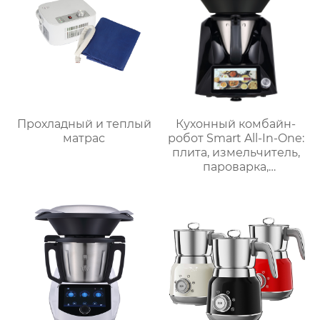
горячего шоколада
Прохладный и теплый
Кухонный комбайн-
матрас
робот Smart All-In-One:
плита, измельчитель,
пароварка,
соковыжималка,
блендер, кипяток,
замешивание,
взвешивание