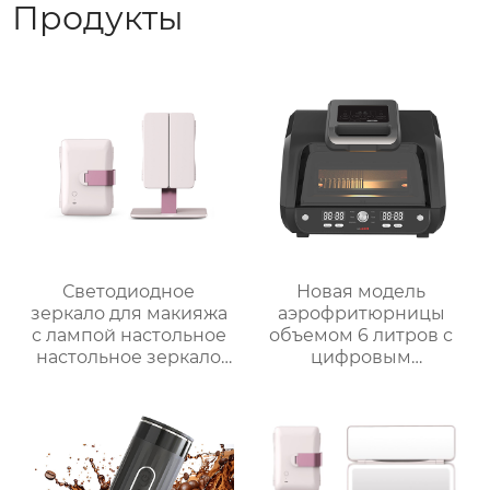
Продукты
Светодиодное
Новая модель
зеркало для макияжа
аэрофритюрницы
с лампой настольное
объемом 6 литров с
настольное зеркало
цифровым
для спальни
управлением и 12
заполняет свет
предустановленными
складное
функциями Духовка
косметическое
Электрическая
зеркало для
интеллектуальная
переодевания
воздушная