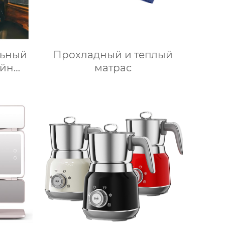
ьный
Прохладный и теплый
айн
матрас
шина
 пищи
е