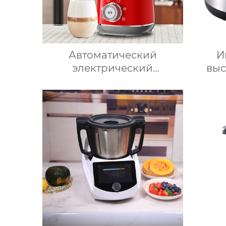
Автоматический
И
электрический
выс
вспениватель молока для
элек
подогрева молока,
мно
подогрева шоколада,
робот
корпус из матовой
пищи,
нержавеющей стали,
бле
домашний пароварочный
аппарат для молока