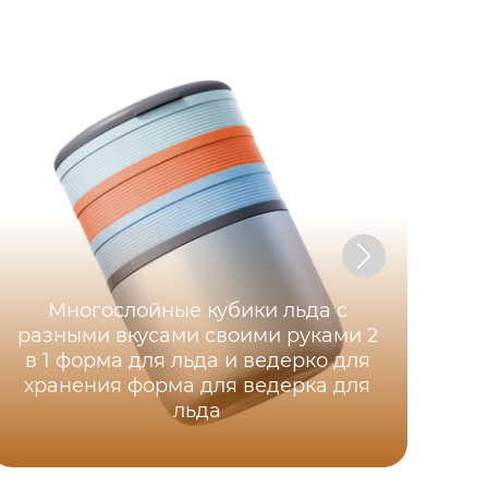
Многослойные кубики льда с
У
разными вкусами своими руками 2
в 1 форма для льда и ведерко для
хранения форма для ведерка для
льда