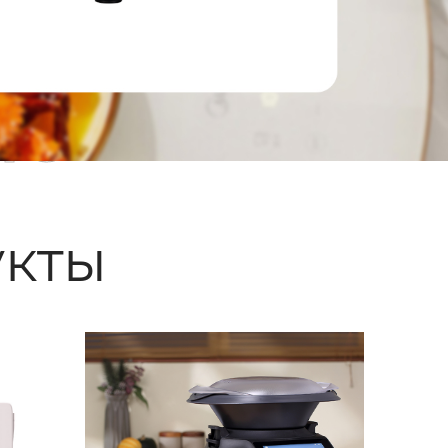
ые
кты