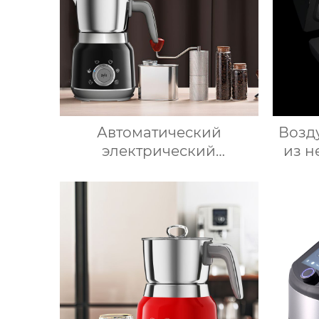
Автоматический
Возд
электрический
из н
вспениватель молока для
подогрева молока,
при
подогрева шоколада,
низ
корпус из матовой
жи
нержавеющей стали,
возд
домашний пароварочный
аппарат для молока
возд