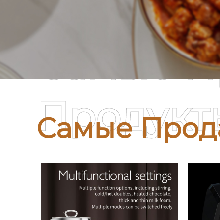
Самые П
Продукт
Самые Прод