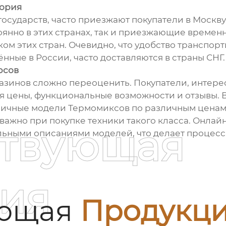
тория
государств, часто приезжают покупатели в Москв
оянно в этих странах, так и приезжающие времен
ом этих стран. Очевидно, что удобство транспор
нные в России, часто доставляются в страны СНГ.
рсов
азинов сложно переоценить. Покупатели, интер
я цены, функциональные возможности и отзывы. 
ичные модели Термомиксов по различным ценам.
 важно при покупке техники такого класса. Онла
ствующая
альными описаниями моделей, что делает процесс
ия
ующая
Продукц