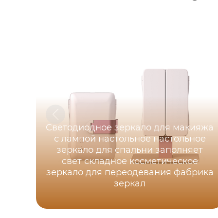
Светодиодное зеркало для макияжа
с лампой настольное настольное
зеркало для спальни заполняет
свет складное косметическое
зеркало для переодевания фабрика
зеркал