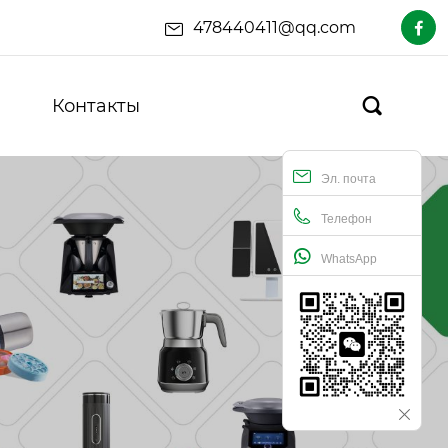
478440411@qq.com

Контакты

Эл. почта
Телефон
WhatsApp