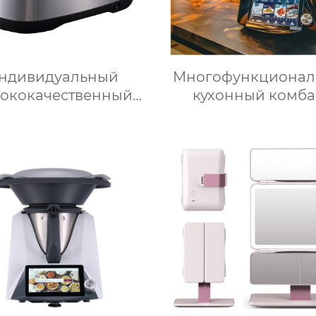
ндивидуальный
Многофункционал
ококачественный
кухонный комб
трический кухонный
Термомиксер Ма
гофункциональный
для приготовления
 для приготовления
Медленное
 кухонный комбайн,
приготовлени
ндер, тепловизор