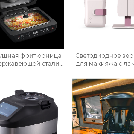
ушная фритюрница
Светодиодное зер
ержавеющей стали
для макияжа с ла
для здорового
настольное насто
готовления пищи с
зеркало для спа
ким содержанием
заполняет свет скл
ра электрическая
косметическое зе
ушная фритюрница
для переодеван
Тостер духовка
фабрика зерка
ушная фритюрница