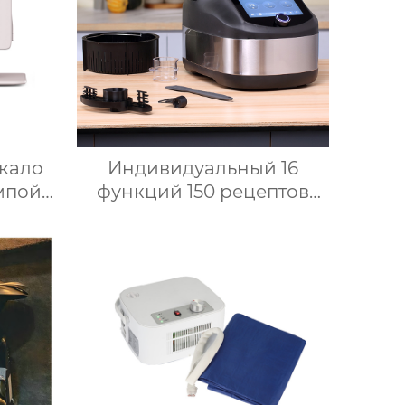
кало
Индивидуальный 16
мпой
функций 150 рецептов
льное
Home Bimby Smart Small
льни
Kitchen Appliance
адное
Электрический
ркало
многофункциональный
ия
кухонный комбайн
л
Термопроцессор