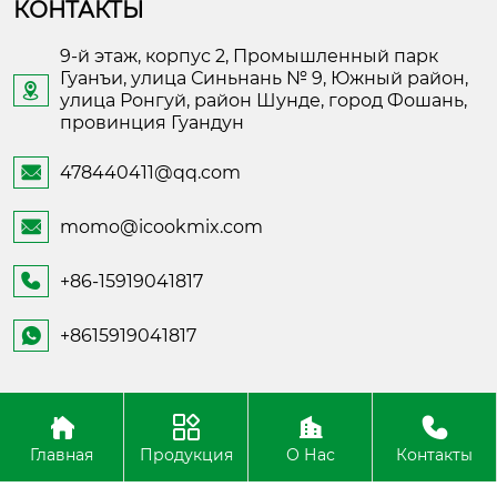
КОНТАКТЫ
9-й этаж, корпус 2, Промышленный парк
Гуанъи, улица Синьнань № 9, Южный район,

улица Ронгуй, район Шунде, город Фошань,
провинция Гуандун
478440411@qq.com

momo@icookmix.com

+86-15919041817

+8615919041817

Copyright ©Foshan Shunde Fusheng Electronic
Technology
Главная
Продукция
О Нас
Контакты