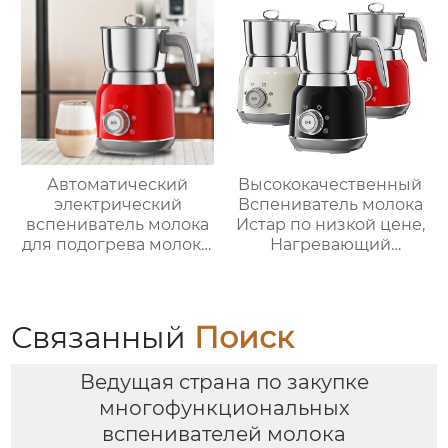
Постоянная
температура 800℃,
Нержавеющая сталь
Автоматический
Высококачественный
электрический
Вспениватель молока
вспениватель молока
Истар по низкой цене,
для подогрева молока,
Нагревающий
подогрева шоколада,
молочную кофейную
корпус из матовой
пену, Электрический
нержавеющей стали,
Вспениватель молока
домашний
Связанный
Поиск
пароварочный
аппарат для молока
Ведущая страна по закупке
многофункциональных
вспенивателей молока