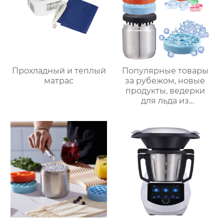
Прохладный и теплый
Популярные товары
матрас
за рубежом, новые
продукты, ведерки
для льда из
нержавеющей стали,
изоляционные
ведерки,
многослойное
приготовление льда,
быстрое
высвобождение,
бытовые
льдогенераторы