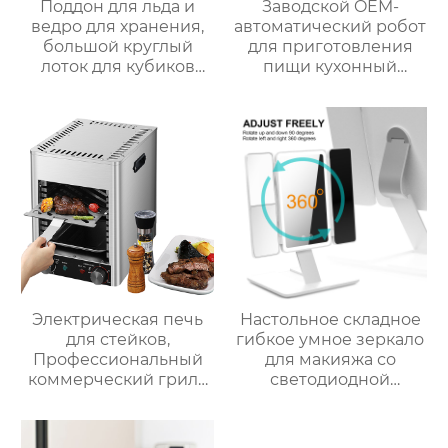
Поддон для льда и
Заводской OEM-
ведро для хранения,
автоматический робот
большой круглый
для приготовления
лоток для кубиков
пищи кухонный
льда из пищевого
комбайн кухонный
силикона с крышкой,
робот-миксер с чашей
изготовленный на
объемом 3,5 л робот
заказ
для подключения к
кухне месье
Электрическая печь
Настольное складное
для стейков,
гибкое умное зеркало
Профессиональный
для макияжа со
коммерческий гриль
светодиодной
для стейков на
подсветкой
столешнице, 10-
слойный гриль,