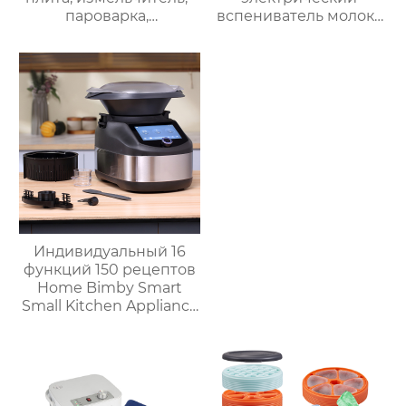
пароварка,
вспениватель молока
соковыжималка,
новый вспениватель
блендер, кипяток,
молока машина для
замешивание,
приготовления
взвешивание
горячего шоколада
Индивидуальный 16
функций 150 рецептов
Home Bimby Smart
Small Kitchen Appliance
Электрический
многофункциональный
кухонный комбайн
Термопроцессор