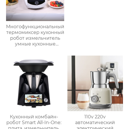
Многофункциональный
термомиксер кухонный
робот измельчитель
умные кухонные
комбайны
термомиксер Китай
для продажи с
мясорубкой и Wi-Fi
Кухонный комбайн-
110v 220v
робот Smart All-In-One:
автоматический
плита, измельчитель,
электрический