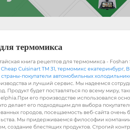
 для термомикса
тайская книга рецептов для термомикса - Foshan 
heap Cuisinart TM 31
,
термомикс екатеринбург
,
В
 страны-покупатели автомобильных холодильник
оизводства и лучший сервис. Мы надеемся сотру
д. Продукт будет поставляться по всему миру, та
ladelphia.При его производстве использовался ос
 что делает его подходящим для выбора покупате
ванных городов, посещаемость веб-сайта очень 
льства. Мы придерживаемся философии компании
м, создание блестящих продуктов. Строгий контр