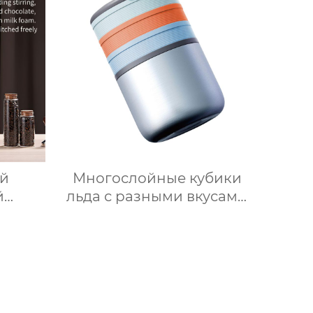
о,
Китай для продажи с
ини-
мясорубкой и Wi-Fi
ий
Многослойные кубики
й
льда с разными вкусами
ка для
своими руками 2 в 1
ка,
форма для льда и
ада,
ведерко для хранения
вой
форма для ведерка для
ли,
льда
очный