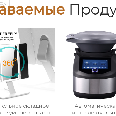
ы
аваемые
Проду
тольное складное
Автоматическа
кое умное зеркало
интеллектуальн