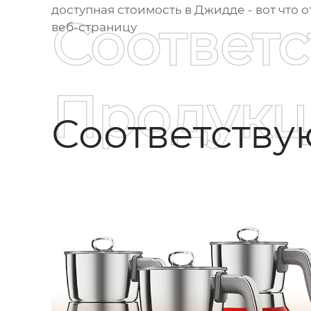
доступная стоимость в Джидде - вот что 
Соответ
веб-страницу
Продукц
Соответств