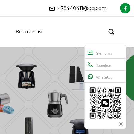
478440411@qq.com

Контакты

Эл. почта
Телефон
WhatsApp