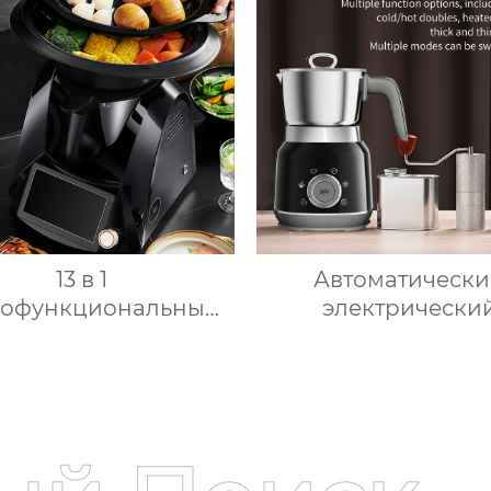
рки, многослойное
грудное молок
готовление льда,
автомобильный м
рое высвобождение,
холодильник
вые льдогенераторы
13 в 1
Автоматическ
гофункциональный
электрически
нный комбайн 1000
вспениватель моло
ощный 7-дюймовый
подогрева моло
сорный кухонный
подогрева шокол
комбайн
корпус из мато
гофункциональный
нержавеющей ста
хонный комбайн
домашний паровар