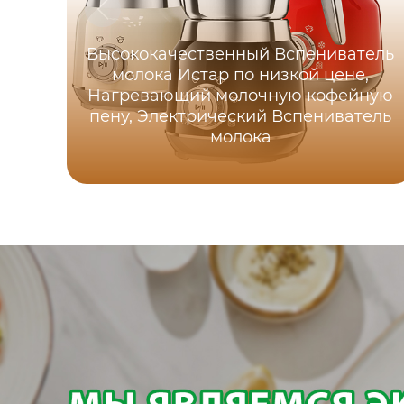
Высококачественный Вспениватель
молока Истар по низкой цене,
Нагревающий молочную кофейную
пену, Электрический Вспениватель
молока