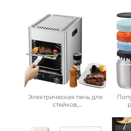
робот для приготовления
пищи кухня Китай
свето
высокоскоростной
супница кухонный
комбайн кухонная
техника Термомиксер
Электрическая печь для
Поп
стейков,
Профессиональный
прод
коммерческий гриль для
льд
стейков на столешнице,
ста