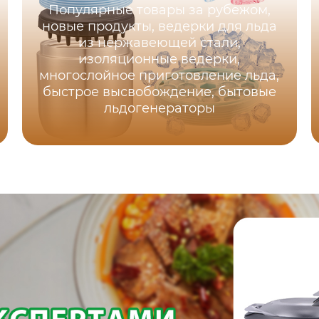
Популярные товары за рубежом,
новые продукты, ведерки для льда
из нержавеющей стали,
изоляционные ведерки,
многослойное приготовление льда,
быстрое высвобождение, бытовые
льдогенераторы