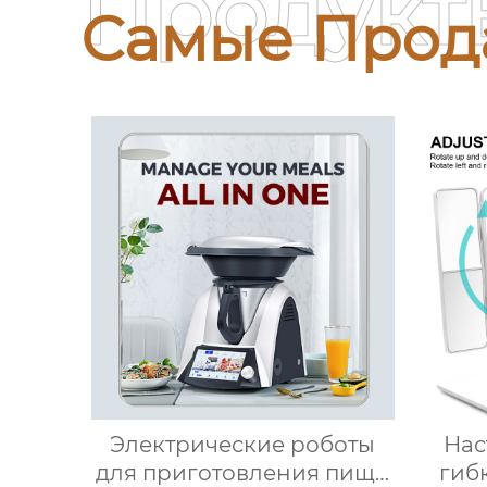
Продукт
Самые Прод
Электрические роботы
Нас
для приготовления пищи
гиб