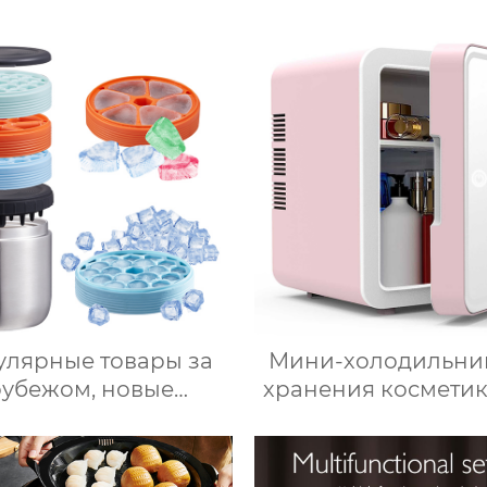
для макияжа со
машина-робот 
диодной подсветкой
приготовления 
коммерческая ма
для приготовле
овощей Термоми
улярные товары за
Мини-холодильни
рубежом, новые
хранения косметик
укты, ведерки для
красоты, Зеркал
а из нержавеющей
Автомобильный о
ли, изоляционные
Фруктовый напит