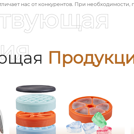
отличает нас от конкурентов. При необходимости,
ствующая
ия
ующая
Продукц