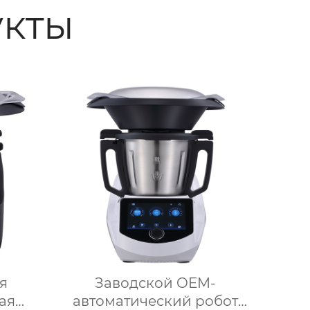
кты
я
Заводской OEM-
ая
автоматический робот