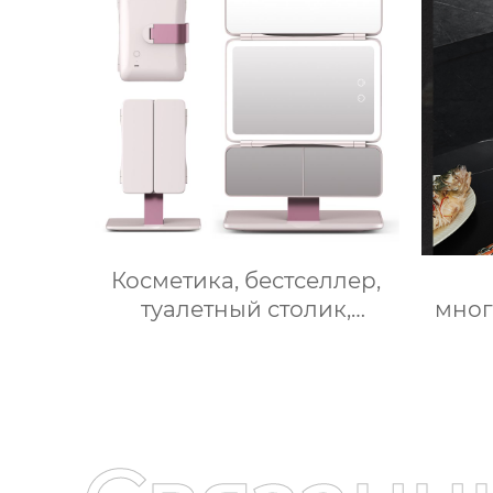
10-слойный гриль,
веде
Постоянная температура
при
800℃, Нержавеющая
быст
сталь
быто
Косметика, бестселлер,
туалетный столик,
мно
светодиодное освещение,
кухо
дорожное зеркало для
Вт м
макияжа, тройное
сен
увеличительное зеркало
для макияжа с
мно
подсветкой
ку