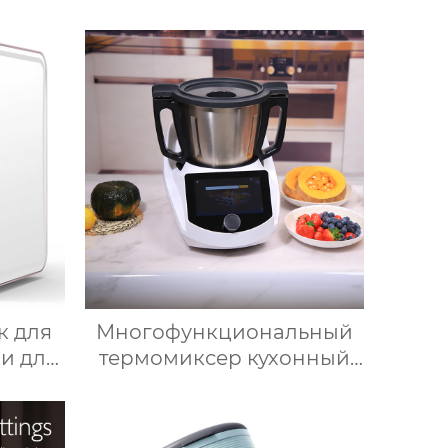
для
для приготовления пищи
пищи
кухонный комбайн
шина
кухонный робот-миксер с
ния
чашей объемом 3,5 л
ксер
робот для подключения к
кухне месье
к для
Многофункциональный
и для
термомиксер кухонный
ьный
робот измельчитель
фис,
умные кухонные
ок,
комбайны термомиксер