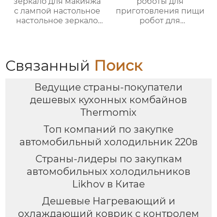
зеркало для макияжа
роботы для
с лампой настольное
приготовления пищи
настольное зеркало
робот для
для спальни
приготовления пищи
заполняет свет
кухня Китай
складное
высокоскоростной
косметическое
супница кухонный
Связанный
Поиск
зеркало для
комбайн кухонная
переодевания
техника Термомиксер
Ведущие страны-покупатели
фабрика зеркал
дешевых кухонных комбайнов
Thermomix
Топ компаний по закупке
автомобильный холодильник 220в
Страны-лидеры по закупкам
автомобильных холодильников
Likhov в Китае
Дешевые Нагревающий и
охлаждающий коврик с контролем