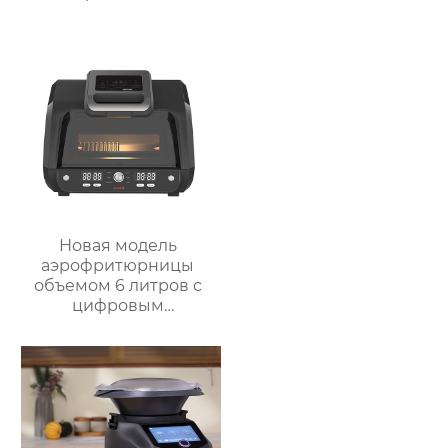
пищи Медленное
приготовление
Новая модель
аэрофритюрницы
объемом 6 литров с
цифровым
управлением и 12
предустановленными
функциями Духовка
Электрическая
интеллектуальная
воздушная
фритюрница