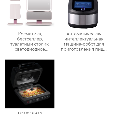
Косметика,
Автоматическая
бестселлер,
интеллектуальная
туалетный столик,
машина-робот для
светодиодное
приготовления пищи
освещение, дорожное
коммерческая
зеркало для макияжа,
машина для
тройное
приготовления
увеличительное
овощей Термомиксер
зеркало для макияжа
с подсветкой
Воздушная