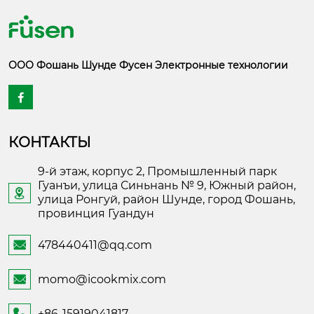
ООО Фошань Шунде Фусен Электронные технологии

КОНТАКТЫ
9-й этаж, корпус 2, Промышленный парк
Гуанъи, улица Синьнань № 9, Южный район,

улица Ронгуй, район Шунде, город Фошань,
провинция Гуандун
478440411@qq.com

momo@icookmix.com

+86-15919041817
