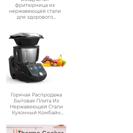
фритюрница из
нержавеющей стали
для здорового
приготовления пищи
с низким
содержанием жира
электрическая
воздушная
фритюрница Тостер
духовка воздушная
фритюрница
Горячая Распродажа
Бытовая Плита Из
Нержавеющей Стали
Кухонный Комбайн
Многофункциональный
Кухонный Комбайн
Робот De Cocina