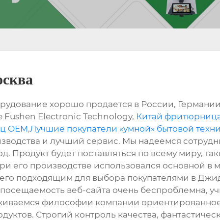
осква
рудование хорошо продается в России, Германии,
Fushen Electronic Technology,
Китай фритюрница 
иц OEM
,
Лучшие покупатели «умной» бытовой техни
зводства и лучший сервис. Мы надеемся сотрудн
д. Продукт будет поставляться по всему миру, та
n.При его производстве использовался основной 
ет его подходящим для выбора покупателями в Дж
посещаемость веб-сайта очень беспроблемна, у
живаемся философии компании ориентированное 
дуктов. Строгий контроль качества, фантастическ