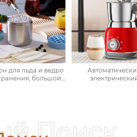
ржавеющей стали,
серебристого цве
шний пароварочный
цифровым ЖК-дис
парат для молока
объемом 6 литр
двойной
н для льда и ведро
Автоматическ
хранения, большой
электрически
углый лоток для
вспениватель моло
кубиков льда из
подогрева моло
евого силикона с
подогрева шокол
ой, изготовленный
корпус из мато
на заказ
нержавеющей ста
ый Поиск
домашний паровар
аппарат для мол