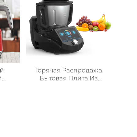
та с
для переодевания
плеем
фабрика зеркал
ов
ий
Горячая Распродажа
й
Бытовая Плита Из
ка для
Нержавеющей Стали
ка,
Кухонный Комбайн
ада,
Многофункциональный
вой
Кухонный Комбайн Робот
ли,
De Cocina
очный
ока