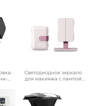
ce
для приготовления пищи
й
Медленное
ьный
приготовление
айн
ор
овка-
Светодиодное зеркало
ни-
для макияжа с лампой
ечь
настольное настольное
ть
зеркало для спальни
кая с
заполняет свет складное
косметическое зеркало