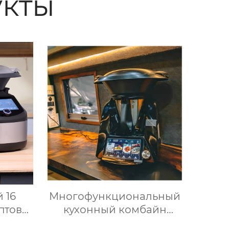
кты
 16
Многофункциональный
птов
кухонный комбайн
Small
Термомиксер Машина