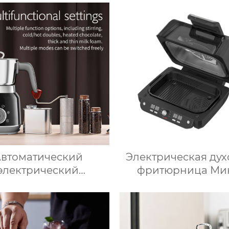
а из нержавеющей
Kitchen Applian
ли, изоляционные
Электрически
рки, многослойное
многофункционал
готовление льда,
кухонный комб
рое высвобождение,
Термопроцесс
вые льдогенераторы
втоматический
Электрическая дух
электрический
фритюрница Ми
иватель молока для
микроволновая п
догрева молока,
Умная мощнос
огрева шоколада,
Безмасляная глубо
рпус из матовой
умной плитой