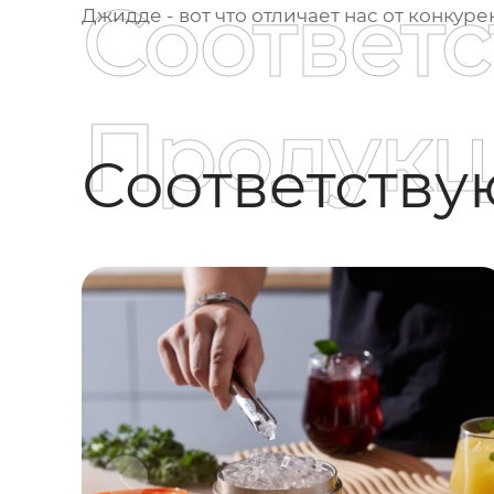
Соответ
Джидде - вот что отличает нас от конкур
Продукц
Соответств