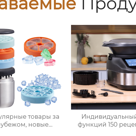
аваемые
Проду
улярные товары за
Индивидуальный
рубежом, новые
функций 150 реце
укты, ведерки для
Home Bimby Smart 