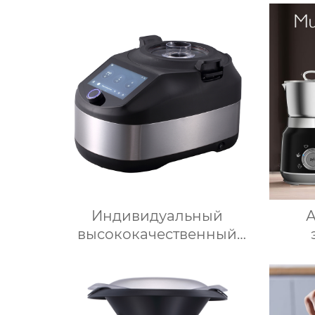
WLAN / 12 скоростей / 37°C
льд
– 160°C /
ста
Программируемый /
веде
Предустановленные
при
рецепты / Миксер
быст
быто
Индивидуальный
А
высококачественный
электрический кухонный
вспен
многофункциональный
по
робот для приготовления
под
пищи, кухонный комбайн,
ко