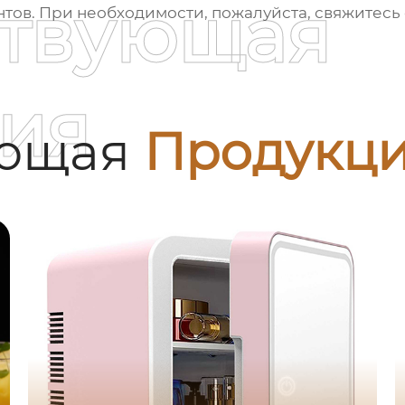
ствующая
ентов. При необходимости, пожалуйста, свяжитесь
ия
ующая
Продукц