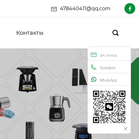
478440411@qq.com

Контакты

Эл. почта
Телефон
WhatsApp