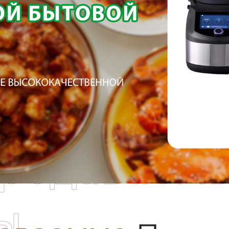
родаваем
ы