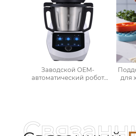
блендер, тепловизор
не
дома
ап
Заводской OEM-
Поддо
автоматический робот
для 
для приготовления пищи
кр
кухонный комбайн
кухонный робот-миксер с
пищ
чашей объемом 3,5 л
крышк
робот для подключения к
Связанн
кухне месье