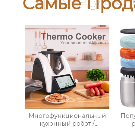
Самые Прод
Многофункциональный
Поп
кухонный робот /
Нержавеющая сталь /
прод