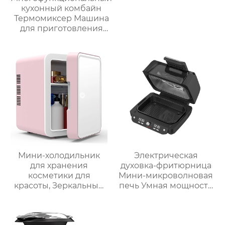
кухонный комбайн
Термомиксер Машина
для приготовления
пищи Медленное
приготовление
Мини-холодильник
Электрическая
для хранения
духовка-фритюрница
косметики для
Мини-микроволновая
красоты, Зеркальный
печь Умная мощность
Автомобильный офис,
Безмасляная глубокая
Фруктовый напиток,
с умной плитой
грудное молоко,
серебристого цвета с