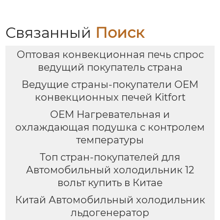
молока машина для
блендер, кипяток,
приготовления
замешивание,
горячего шоколада
взвешивание
Связанный
Поиск
Оптовая конвекционная печь спрос
ведущий покупатель страна
Ведущие страны-покупатели OEM
конвекционных печей Kitfort
OEM Нагревательная и
охлаждающая подушка с контролем
температуры
Топ стран-покупателей для
Автомобильный холодильник 12
вольт купить в Китае
Китай Автомобильный холодильник
льдогенератор