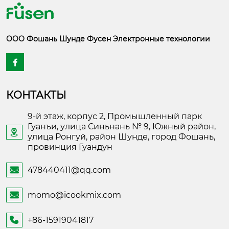
ООО Фошань Шунде Фусен Электронные технологии

КОНТАКТЫ
9-й этаж, корпус 2, Промышленный парк
Гуанъи, улица Синьнань № 9, Южный район,

улица Ронгуй, район Шунде, город Фошань,
провинция Гуандун
478440411@qq.com

momo@icookmix.com

+86-15919041817
