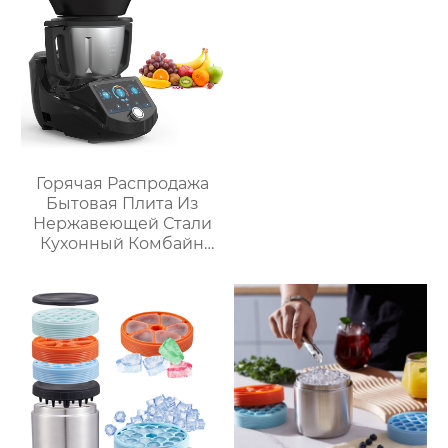
автомобильный мини-
цифровым ЖК-
холодильник
дисплеем объемом 6
литров двойной
Горячая Распродажа
Бытовая Плита Из
Нержавеющей Стали
Кухонный Комбайн
Многофункциональный
Кухонный Комбайн
Робот De Cocina