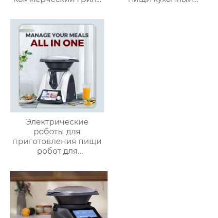
для стейков на
комбайн кухонный
столешнице, 10-
робот-миксер с чашей
слойный гриль,
объемом 3,5 л робот
Постоянная
для подключения к
температура 800℃,
кухне месье
Нержавеющая сталь
Электрические
роботы для
приготовления пищи
робот для
приготовления пищи
кухня Китай
высокоскоростной
супница кухонный
комбайн кухонная
техника Термомиксер