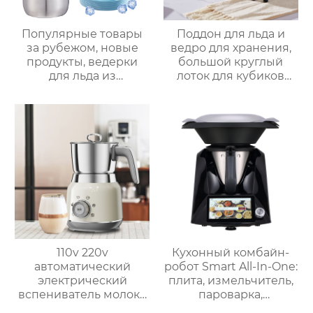
Популярные товары
Поддон для льда и
за рубежом, новые
ведро для хранения,
продукты, ведерки
большой круглый
для льда из
лоток для кубиков
нержавеющей стали,
льда из пищевого
изоляционные
силикона с крышкой,
ведерки,
изготовленный на
многослойное
заказ
приготовление льда,
быстрое
высвобождение,
бытовые
льдогенераторы
110v 220v
Кухонный комбайн-
автоматический
робот Smart All-In-One:
электрический
плита, измельчитель,
вспениватель молока
пароварка,
новый вспениватель
соковыжималка,