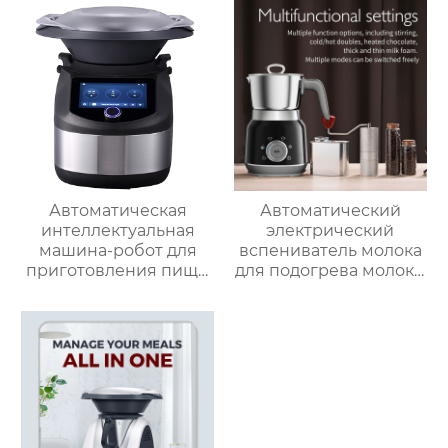
Автоматическая
Автоматический
интеллектуальная
электрический
машина-робот для
вспениватель молока
приготовления пищи
для подогрева молока,
коммерческая
подогрева шоколада,
машина для
корпус из матовой
приготовления
нержавеющей стали,
овощей Термомиксер
домашний
пароварочный
аппарат для молока