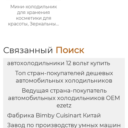
Мини-холодильник
для хранения
косметики для
красоты, Зеркальный
Автомобильный офис,
Фруктовый напиток,
грудное молоко,
автомобильный мини-
Связанный
Поиск
холодильник
автохолодильники 12 вольт купить
Топ стран-покупателей дешевых
автомобильных холодильников
Ведущая страна-покупатель
автомобильных холодильников OEM
ezetz
Фабрика Bimby Cuisinart Китай
Завод по производству умных машин