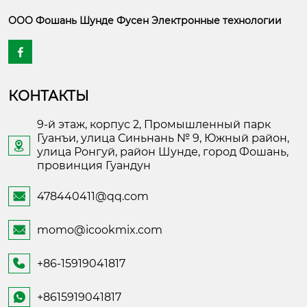
ООО Фошань Шунде Фусен Электронные технологии

КОНТАКТЫ
9-й этаж, корпус 2, Промышленный парк
Гуанъи, улица Синьнань № 9, Южный район,

улица Ронгуй, район Шунде, город Фошань,
провинция Гуандун
478440411@qq.com

momo@icookmix.com

+86-15919041817

+8615919041817
