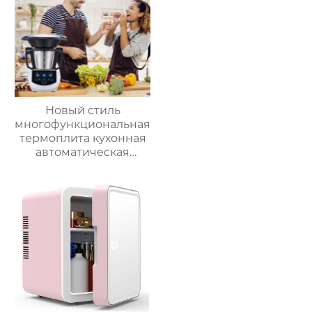
Новый стиль
многофункциональная
термоплита кухонная
автоматическая
машина для
приготовления пищи
3.5л robot cucina tm 6
новый термомиксер t6