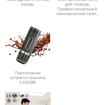
матрас
для стейков,
Профессиональный
коммерческий гриль
для стейков на
столешнице, 10-
слойный гриль,
Постоянная
температура 800℃,
Нержавеющая сталь
Портативная
эспрессо-машина
CM2088