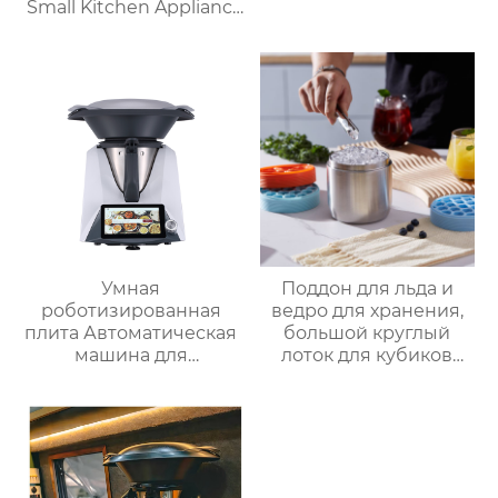
Small Kitchen Appliance
Электрический
многофункциональный
кухонный комбайн
Термопроцессор
Умная
Поддон для льда и
роботизированная
ведро для хранения,
плита Автоматическая
большой круглый
машина для
лоток для кубиков
приготовления пищи
льда из пищевого
Интеллектуальный
силикона с крышкой,
Робот для
изготовленный на
приготовления пищи
заказ
для дома