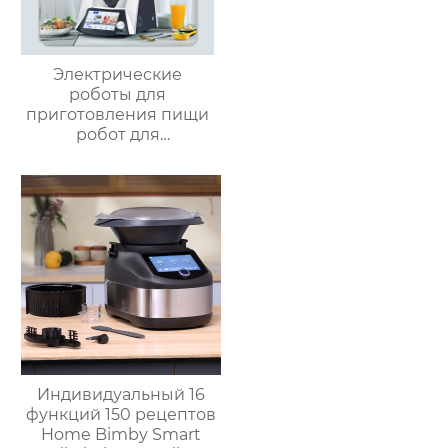
Электрические
роботы для
приготовления пищи
робот для
приготовления пищи
кухня Китай
высокоскоростной
супница кухонный
комбайн кухонная
техника Термомиксер
Индивидуальный 16
функций 150 рецептов
Home Bimby Smart