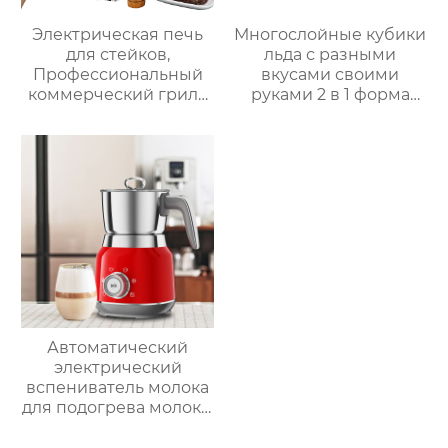
Электрическая печь
Многослойные кубики
для стейков,
льда с разными
Профессиональный
вкусами своими
коммерческий гриль
руками 2 в 1 форма
для стейков на
для льда и ведерко
столешнице, 10-
для хранения форма
слойный гриль,
для ведерка для льда
Постоянная
температура 800℃,
Нержавеющая сталь
Автоматический
электрический
вспениватель молока
для подогрева молока,
подогрева шоколада,
корпус из матовой