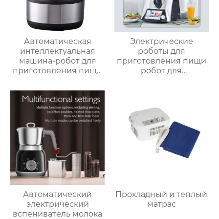
Автоматическая
Электрические
интеллектуальная
роботы для
машина-робот для
приготовления пищи
приготовления пищи
робот для
коммерческая
приготовления пищи
машина для
кухня Китай
приготовления
высокоскоростной
овощей Термомиксер
супница кухонный
комбайн кухонная
техника Термомиксер
Автоматический
Прохладный и теплый
электрический
матрас
вспениватель молока