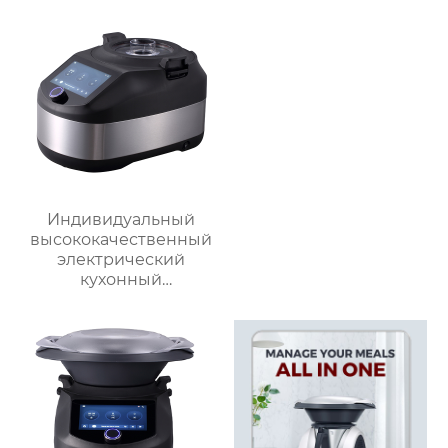
нержавеющей стали,
домашний
пароварочный
аппарат для молока
Индивидуальный
высококачественный
электрический
кухонный
многофункциональный
робот для
приготовления пищи,
кухонный комбайн,
блендер, тепловизор