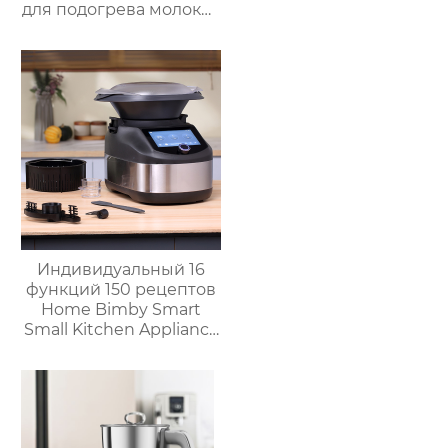
для подогрева молока,
подогрева шоколада,
корпус из матовой
нержавеющей стали,
домашний
пароварочный
аппарат для молока
Индивидуальный 16
функций 150 рецептов
Home Bimby Smart
Small Kitchen Appliance
Электрический
многофункциональный
кухонный комбайн
Термопроцессор