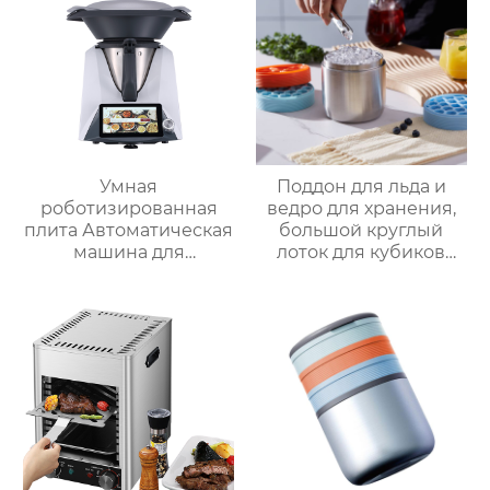
Умная
Поддон для льда и
роботизированная
ведро для хранения,
плита Автоматическая
большой круглый
машина для
лоток для кубиков
приготовления пищи
льда из пищевого
Интеллектуальный
силикона с крышкой,
Робот для
изготовленный на
приготовления пищи
заказ
для дома