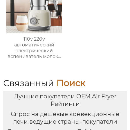
110v 220v
автоматический
электрический
вспениватель молока
новый вспениватель
молока машина для
приготовления
горячего шоколада
Связанный
Поиск
Лучшие покупатели OEM Air Fryer
Рейтинги
Спрос на дешевые конвекционные
печи ведущие страны-покупатели