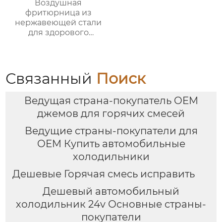
Воздушная
фритюрница из
нержавеющей стали
для здорового
приготовления пищи
с низким
содержанием жира
электрическая
Связанный
Поиск
воздушная
фритюрница Тостер
Ведущая страна-покупатель OEM
духовка воздушная
фритюрница
джемов для горячих смесей
Ведущие страны-покупатели для
OEM Купить автомобильные
холодильники
Дешевые Горячая смесь исправить
Дешевый автомобильный
холодильник 24v Основные страны-
покупатели