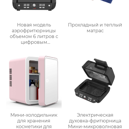
Новая модель
Прохладный и теплый
аэрофритюрницы
матрас
объемом 6 литров с
цифровым
управлением и 12
предустановленными
функциями Духовка
Электрическая
интеллектуальная
воздушная
фритюрница
Хрустящий Готовит
без масла
Мини-холодильник
Электрическая
для хранения
духовка-фритюрница
косметики для
Мини-микроволновая