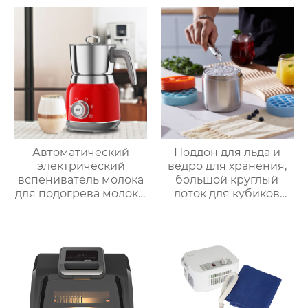
многофункциональный
кухонный комбайн
Термопроцессор
Автоматический
Поддон для льда и
электрический
ведро для хранения,
вспениватель молока
большой круглый
для подогрева молока,
лоток для кубиков
подогрева шоколада,
льда из пищевого
корпус из матовой
силикона с крышкой,
нержавеющей стали,
изготовленный на
домашний
заказ
пароварочный
аппарат для молока