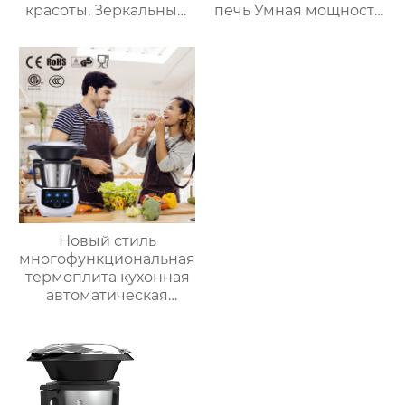
красоты, Зеркальный
печь Умная мощность
Автомобильный офис,
Безмасляная глубокая
Фруктовый напиток,
с умной плитой
грудное молоко,
серебристого цвета с
автомобильный мини-
цифровым ЖК-
холодильник
дисплеем объемом 6
литров двойной
Новый стиль
многофункциональная
термоплита кухонная
автоматическая
машина для
приготовления пищи
3.5л robot cucina tm 6
новый термомиксер t6