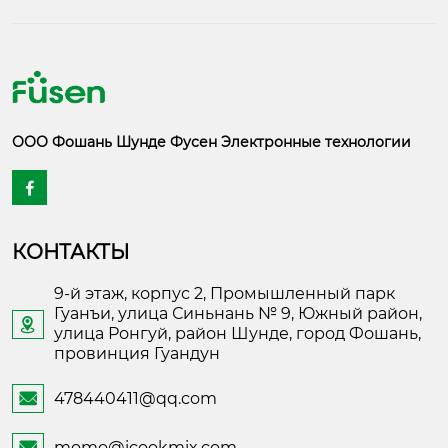
ООО Фошань Шунде Фусен Электронные технологии

КОНТАКТЫ
9-й этаж, корпус 2, Промышленный парк
Гуанъи, улица Синьнань № 9, Южный район,

улица Ронгуй, район Шунде, город Фошань,
провинция Гуандун
478440411@qq.com

momo@icookmix.com
