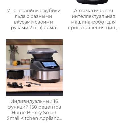
Многослойные кубики
Автоматическая
льда с разными
интеллектуальная
вкусами своими
машина-робот для
руками 2 в 1 форма
приготовления пищи
для льда и ведерко
коммерческая
для хранения форма
машина для
для ведерка для льда
приготовления
овощей Термомиксер
Индивидуальный 16
функций 150 рецептов
Home Bimby Smart
Small Kitchen Appliance
Электрический