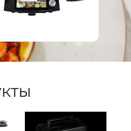
ые
кты