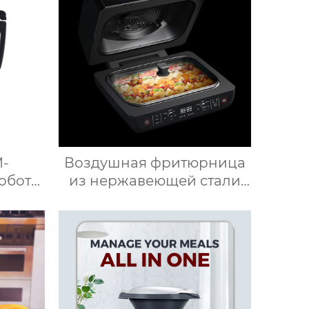
M-
Воздушная фритюрница
обот
из нержавеющей стали
 пищи
для здорового
айн
приготовления пищи с
ксер с
низким содержанием
,5 л
жира электрическая
ения к
воздушная фритюрница
Тостер духовка
воздушная фритюрница