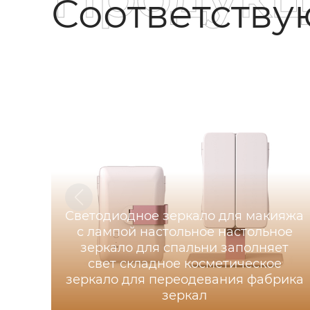
Соответств
Светодиодное зеркало для макияжа
с лампой настольное настольное
зеркало для спальни заполняет
свет складное косметическое
зеркало для переодевания фабрика
зеркал