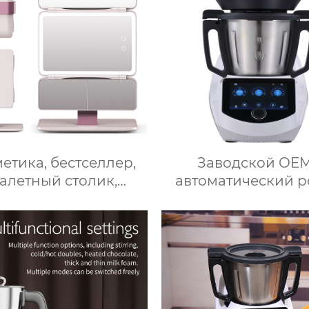
етика, бестселлер,
Заводской OE
уалетный столик,
автоматический р
диодное освещение,
для приготовления
ожное зеркало для
кухонный комб
акияжа, тройное
кухонный робот-ми
ичительное зеркало
чашей объемом 3
для макияжа с
робот для подключ
подсветкой
кухне месье