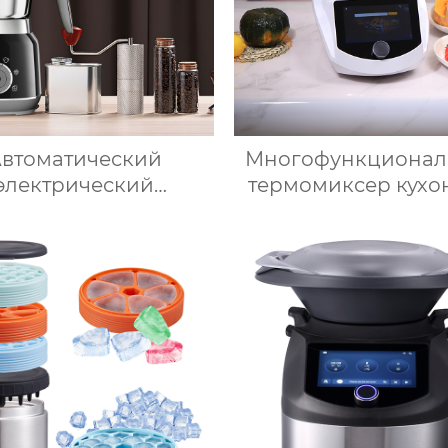
втоматический
Многофункционал
электрический
термомиксер кух
иватель молока для
робот измельчит
догрева молока,
умные кухонн
огрева шоколада,
комбайны термом
рпус из матовой
Китай для прода
ржавеющей стали,
мясорубкой и Wi
шний пароварочный
парат для молока