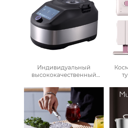
Индивидуальный
Косм
высококачественный
т
электрический кухонный
свето
многофункциональный
дор
робот для приготовления
м
пищи, кухонный комбайн,
увел
блендер, тепловизор