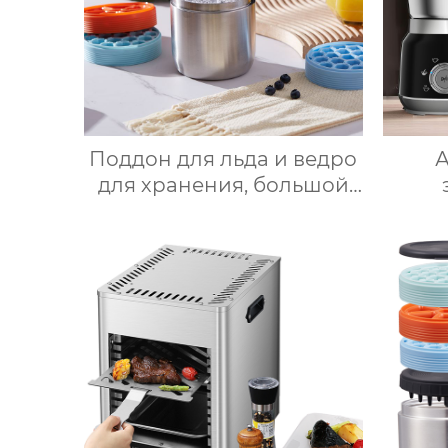
Поддон для льда и ведро
А
для хранения, большой
круглый лоток для
вспен
кубиков льда из
по
пищевого силикона с
под
крышкой, изготовленный
ко
на заказ
не
дома
ап