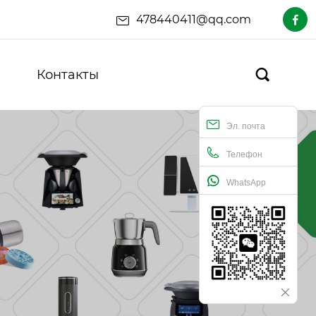
478440411@qq.com

Контакты

Эл. почта
Телефон
WhatsApp