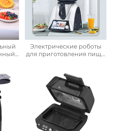
ьный
Электрические роботы
онный
для приготовления пищи
ель
робот для приготовления
ые
пищи кухня Китай
иксер
высокоскоростной
жи с
супница кухонный
-Fi
комбайн кухонная
техника Термомиксер