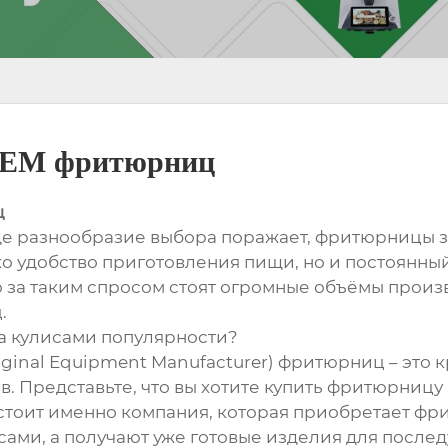
OEM фритюрниц
ц
де разнообразие выбора поражает, фритюрницы за
ко удобство приготовления пищи, но и постоянны
о за таким спросом стоят огромные объёмы произ
.
за кулисами популярности?
iginal Equipment Manufacturer) фритюрниц – это 
. Представьте, что вы хотите купить фритюрницу 
 стоит именно компания, которая приобретает ф
сами, а получают уже готовые изделия для посл