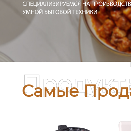
Самые П
Продукт
Самые Прод