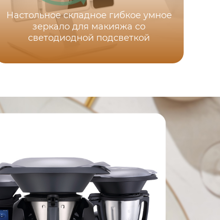
Настольное складное гибкое умное
зеркало для макияжа со
светодиодной подсветкой