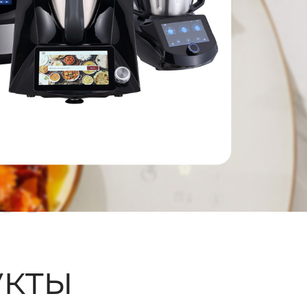
ые
кты