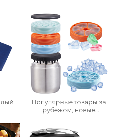
плый
Популярные товары за
рубежом, новые
продукты, ведерки для
льда из нержавеющей
стали, изоляционные