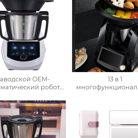
упница кухонный
омбайн кухонная
ника Термомиксер
аводской OEM-
13 в 1
оматический робот
многофункционал
приготовления пищи
кухонный комбайн
хонный комбайн
Вт мощный 7-дюй
ный робот-миксер с
сенсорный кухо
ей объемом 3,5 л
комбайн
 для подключения к
многофункционал
кухне месье
кухонный комб