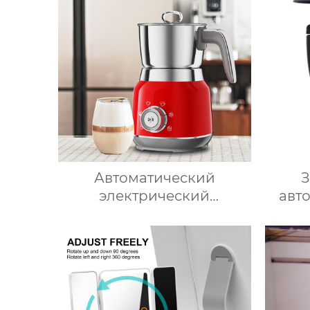
форма для ведерка для
с
льда
к
тех
Автоматический
З
электрический
авт
вспениватель молока для
для 
подогрева молока,
ку
подогрева шоколада,
кухон
корпус из матовой
чаш
нержавеющей стали,
робот
домашний пароварочный