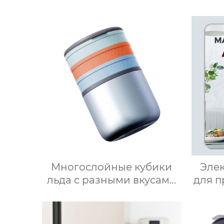
Многослойные кубики
Эле
льда с разными вкусами
для 
своими руками 2 в 1
робот
форма для льда и
п
ведерко для хранения
вы