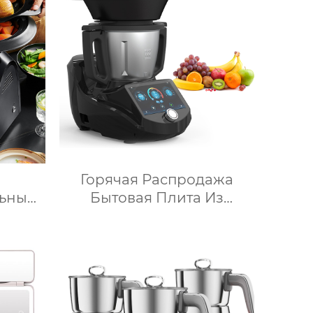
ведерки, многослойное
приготовление льда,
быстрое высвобождение,
бытовые льдогенераторы
Горячая Распродажа
ьный
Бытовая Плита Из
 1000
Нержавеющей Стали
мовый
Кухонный Комбайн
нный
Многофункциональный
Кухонный Комбайн Робот
ьный
De Cocina
айн