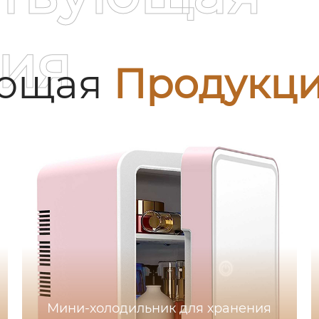
ия
ующая
Продукц
Мини-холодильник для хранения