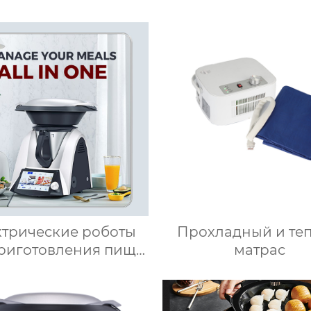
ктрические роботы
Прохладный и те
приготовления пищи
матрас
 для приготовления
ищи кухня Китай
сокоскоростной