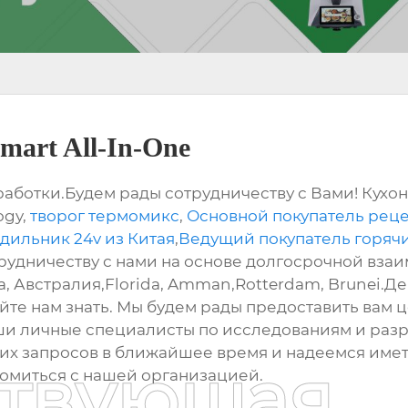
art All-In-One
отки.Будем рады сотрудничеству с Вами! Кухонн
ogy,
творог термомикс
,
Основной покупатель реце
ильник 24v из Китая
,
Ведущий покупатель горячи
трудничеству с нами на основе долгосрочной взаи
а, Австралия,Florida, Amman,Rotterdam, Brunei.Д
дайте нам знать. Мы будем рады предоставить ва
ши личные специалисты по исследованиям и разр
их запросов в ближайшее время и надеемся иметь
ствующая
комиться с нашей организацией.