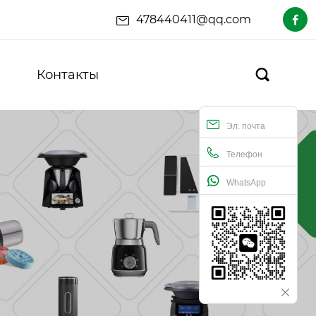
478440411@qq.com

Контакты

Эл. почта
Телефон
WhatsApp