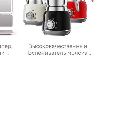
ллер,
Высококачественный
к,
Вспениватель молока
щение,
Истар по низкой цене,
 для
Нагревающий молочную
ое
кофейную пену,
ркало
Электрический
с
Вспениватель молока