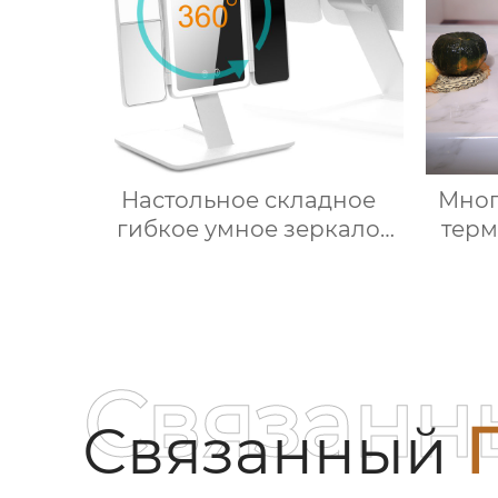
аппарат для молока
Настольное складное
Мно
гибкое умное зеркало
терм
для макияжа со
ро
светодиодной подсветкой
у
комб
Кит
мя
Связанн
Связанный