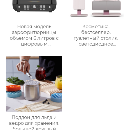
Новая модель
Косметика,
аэрофритюрницы
бестселлер,
объемом 6 литров с
туалетный столик,
цифровым
светодиодное
управлением и 12
освещение, дорожное
предустановленными
зеркало для макияжа,
функциями Духовка
тройное
Электрическая
увеличительное
интеллектуальная
зеркало для макияжа
воздушная
с подсветкой
фритюрница
Хрустящий Готовит
без масла
Поддон для льда и
ведро для хранения,
большой круглый