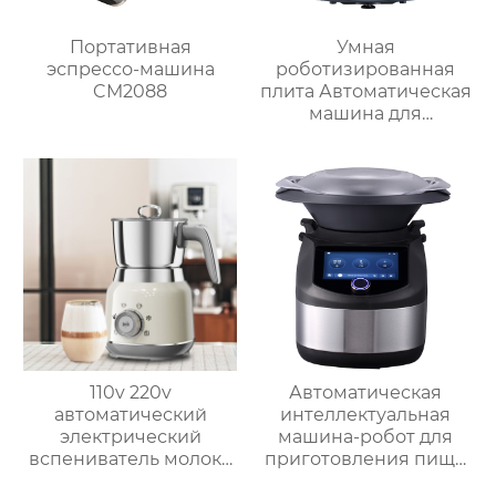
Портативная
Умная
эспрессо-машина
роботизированная
CM2088
плита Автоматическая
машина для
приготовления пищи
Интеллектуальный
Робот для
приготовления пищи
для дома
110v 220v
Автоматическая
автоматический
интеллектуальная
электрический
машина-робот для
вспениватель молока
приготовления пищи
новый вспениватель
коммерческая