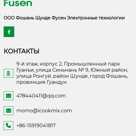
ООО Фошань Шунде Фусен Электронные технологии

КОНТАКТЫ
9-й этаж, корпус 2, Промышленный парк
Гуанъи, улица Синьнань № 9, Южный район,

улица Ронгуй, район Шунде, город Фошань,
провинция Гуандун
478440411@qq.com

momo@icookmix.com

+86-15919041817
