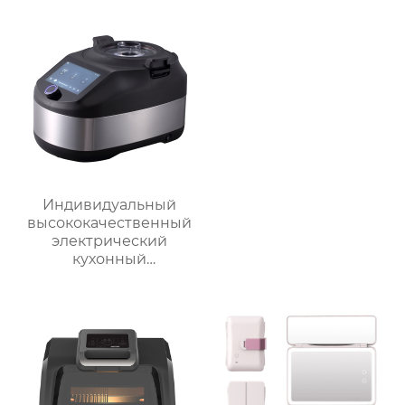
молока машина для
машина для
приготовления
приготовления
горячего шоколада
овощей Термомиксер
Индивидуальный
высококачественный
электрический
кухонный
многофункциональный
робот для
приготовления пищи,
кухонный комбайн,
блендер, тепловизор