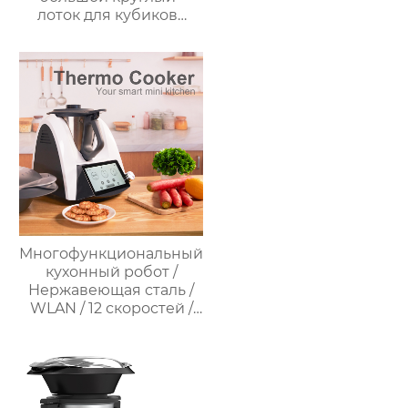
лоток для кубиков
льда из пищевого
силикона с крышкой,
изготовленный на
заказ
Многофункциональный
кухонный робот /
Нержавеющая сталь /
WLAN / 12 скоростей /
37°C – 160°C /
Программируемый /
Предустановленные
рецепты / Миксер