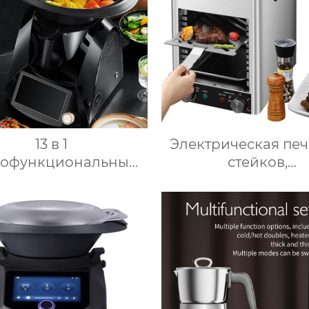
интеллектуальн
воздушная фритю
Хрустящий Готови
масла
13 в 1
Электрическая печ
гофункциональный
стейков,
нный комбайн 1000
Профессиональ
ощный 7-дюймовый
коммерческий грил
сорный кухонный
стейков на столеш
комбайн
10-слойный грил
гофункциональный
Постоянная темпер
хонный комбайн
800℃, Нержавею
сталь