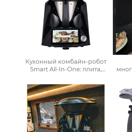
цифровым ЖК-дисплеем
объемом 6 литров
двойной
Кухонный комбайн-робот
Smart All-In-One: плита,
мно
измельчитель, пароварка,
кухо
соковыжималка, блендер,
Вт м
кипяток, замешивание,
сен
взвешивание
мно
ку