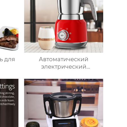
ая
Термопроцессор
рница
т без
ь для
Автоматический
электрический
ный
вспениватель молока для
ь для
подогрева молока,
нице,
подогрева шоколада,
ь,
корпус из матовой
атура
нержавеющей стали,
щая
домашний пароварочный
аппарат для молока