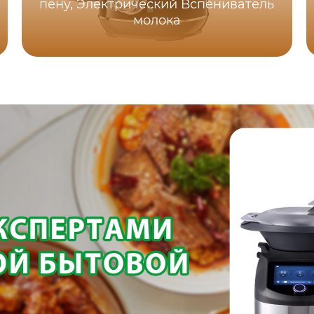
пену, Электрический Вспениватель
молока