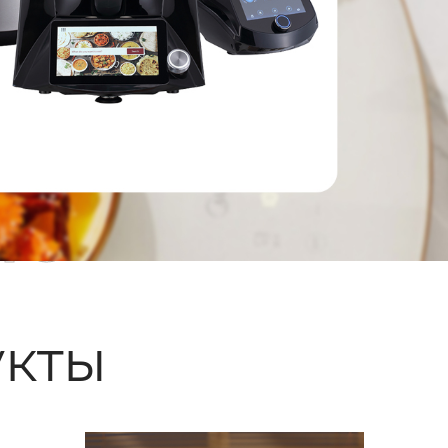
ые
кты