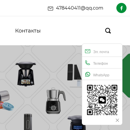
478440411@qq.com

Контакты

Эл. почта
Телефон
WhatsApp