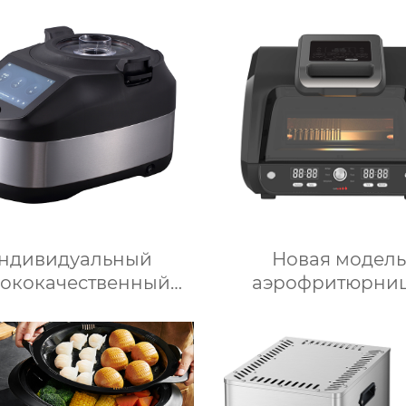
ндивидуальный
Новая модель
ококачественный
аэрофритюрни
трический кухонный
объемом 6 литро
гофункциональный
цифровым управл
 для приготовления
и 12 предустановл
 кухонный комбайн,
функциями Духо
ндер, тепловизор
Электрическа