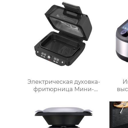
Электрическая духовка-
И
фритюрница Мини-
выс
микроволновая печь
элек
Умная мощность
мно
Безмасляная глубокая с
робот
умной плитой
пищи,
серебристого цвета с
бле