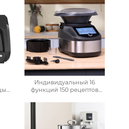
Индивидуальный 16
цы
функций 150 рецептов
в с
Home Bimby Smart Small
ением
Kitchen Appliance
енными
Электрический
вка
многофункциональный
я
кухонный комбайн