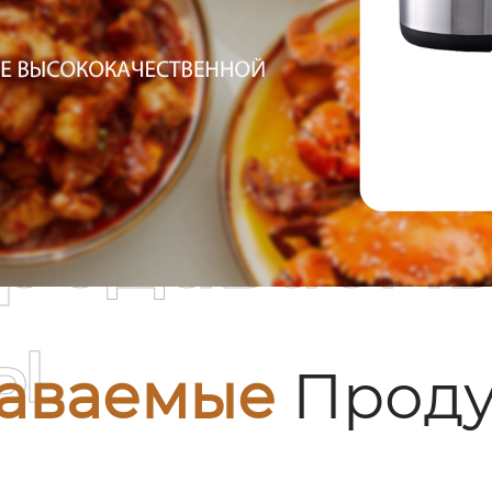
родаваем
ы
аваемые
Проду