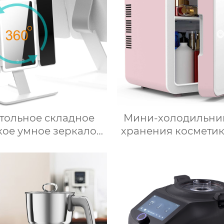
тольное складное
Мини-холодильни
кое умное зеркало
хранения косметик
для макияжа со
красоты, Зеркал
диодной подсветкой
Автомобильный о
Фруктовый напит
грудное молок
автомобильный м
холодильник