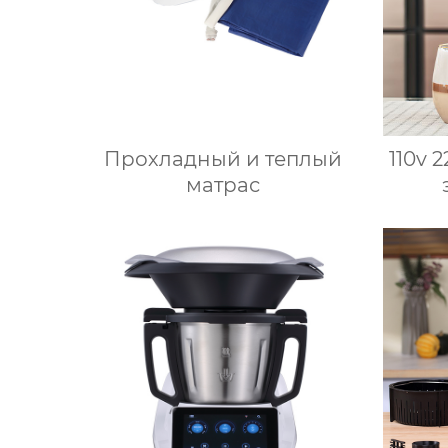
двойной
Прохладный и теплый
110v 
матрас
всп
но
мо
приг