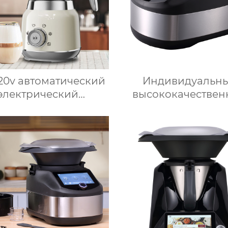
220v автоматический
Индивидуальн
электрический
высококачестве
ениватель молока
электрический кух
вый вспениватель
многофункционал
лока машина для
робот для пригото
отовления горячего
пищи, кухонный ко
шоколада
блендер, теплов