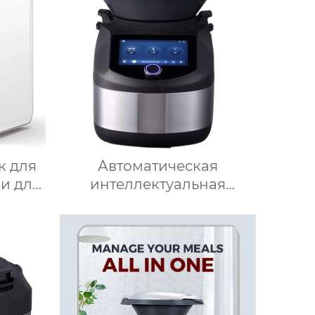
к для
Автоматическая
и для
интеллектуальная
ьный
машина-робот для
фис,
приготовления пищи
ок,
коммерческая машина
о,
для приготовления
ини-
овощей Термомиксер