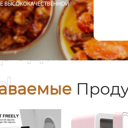
родаваем
ы
аваемые
Проду