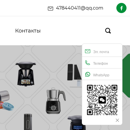
478440411@qq.com

Контакты

Эл. почта
Телефон
WhatsApp