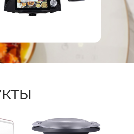
ые
кты