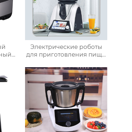
ый
Электрические роботы
нный
для приготовления пищи
онный
робот для приготовления
ьный
пищи кухня Китай
вления
высокоскоростной
мбайн,
супница кухонный
изор
комбайн кухонная
техника Термомиксер