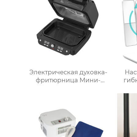
Электрическая духовка-
Нас
фритюрница Мини-
гиб
микроволновая печь
Умная мощность
свето
Безмасляная глубокая с
умной плитой
серебристого цвета с
цифровым ЖК-дисплеем
объемом 6 литров