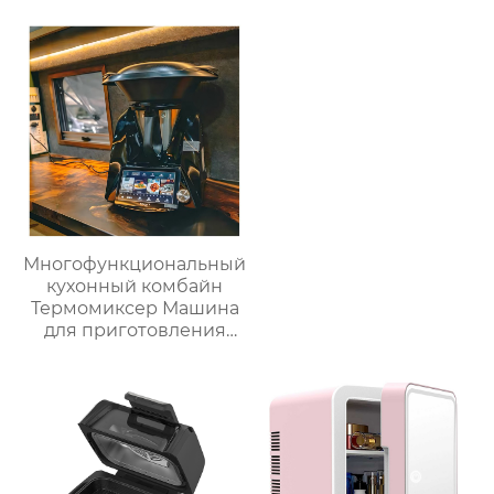
заполняет свет
изоляционные
складное
ведерки,
косметическое
многослойное
зеркало для
приготовление льда,
переодевания
быстрое
фабрика зеркал
высвобождение,
бытовые
льдогенераторы
Многофункциональный
кухонный комбайн
Термомиксер Машина
для приготовления
пищи Медленное
приготовление