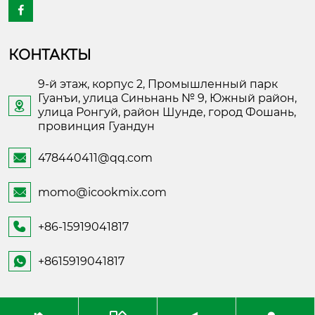

КОНТАКТЫ
9-й этаж, корпус 2, Промышленный парк
Гуанъи, улица Синьнань № 9, Южный район,

улица Ронгуй, район Шунде, город Фошань,
провинция Гуандун
478440411@qq.com

momo@icookmix.com

+86-15919041817

+8615919041817
