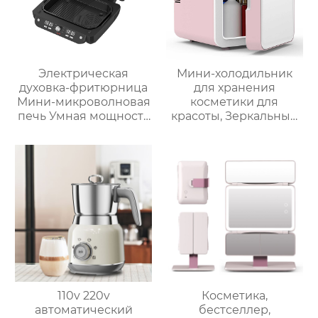
Электрическая
Мини-холодильник
духовка-фритюрница
для хранения
Мини-микроволновая
косметики для
печь Умная мощность
красоты, Зеркальный
Безмасляная глубокая
Автомобильный офис,
с умной плитой
Фруктовый напиток,
серебристого цвета с
грудное молоко,
цифровым ЖК-
автомобильный мини-
дисплеем объемом 6
холодильник
литров двойной
110v 220v
Косметика,
автоматический
бестселлер,