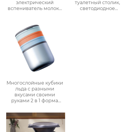
электрический
туалетный столик,
вспениватель молока
светодиодное
новый вспениватель
освещение, дорожное
молока машина для
зеркало для макияжа,
приготовления
тройное
горячего шоколада
увеличительное
зеркало для макияжа
с подсветкой
Многослойные кубики
льда с разными
вкусами своими
руками 2 в 1 форма
для льда и ведерко
для хранения форма
для ведерка для льда