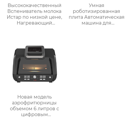
Высококачественный
Умная
Вспениватель молока
роботизированная
Истар по низкой цене,
плита Автоматическая
Нагревающий
машина для
молочную кофейную
приготовления пищи
пену, Электрический
Интеллектуальный
Вспениватель молока
Робот для
приготовления пищи
для дома
Новая модель
аэрофритюрницы
объемом 6 литров с
цифровым
управлением и 12
предустановленными