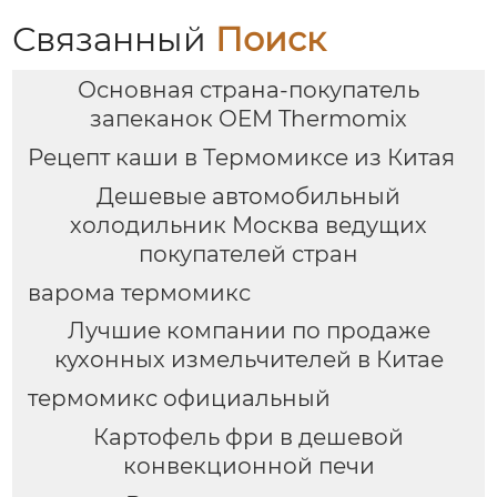
функциями Духовка
Электрическая
Связанный
Поиск
интеллектуальная
воздушная
Основная страна-покупатель
фритюрница
Хрустящий Готовит
запеканок OEM Thermomix
без масла
Рецепт каши в Термомиксе из Китая
Дешевые автомобильный
холодильник Москва ведущих
покупателей стран
варома термомикс
Лучшие компании по продаже
кухонных измельчителей в Китае
термомикс официальный
Картофель фри в дешевой
конвекционной печи