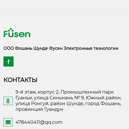
ООО Фошань Шунде Фусен Электронные технологии

КОНТАКТЫ
9-й этаж, корпус 2, Промышленный парк
Гуанъи, улица Синьнань № 9, Южный район,

улица Ронгуй, район Шунде, город Фошань,
провинция Гуандун
478440411@qq.com
