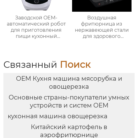
Заводской OEM-
Воздушная
автоматический робот
фритюрница из
для приготовления
нержавеющей стали
пищи кухонный
для здорового
комбайн кухонный
приготовления пищи
робот-миксер с чашей
с низким
объемом 3,5 л робот
содержанием жира
для подключения к
электрическая
Связанный
Поиск
кухне месье
воздушная
фритюрница Тостер
OEM Кухня машина мясорубка и
духовка воздушная
фритюрница
овощерезка
Основные страны-покупатели умных
устройств и систем OEM
кухонная машина овощерезка
Китайский картофель в
аэрофритюрнице