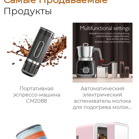
Продукты
Портативная
Автоматический
эспрессо-машина
электрический
CM2088
вспениватель молока
для подогрева молока,
подогрева шоколада,
корпус из матовой
нержавеющей стали,
домашний
пароварочный