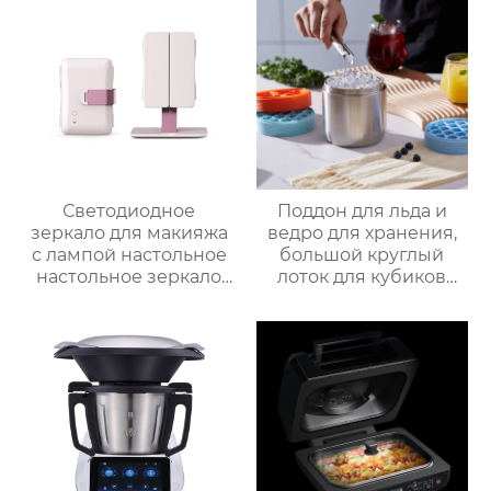
горячего шоколада
Светодиодное
Поддон для льда и
зеркало для макияжа
ведро для хранения,
с лампой настольное
большой круглый
настольное зеркало
лоток для кубиков
для спальни
льда из пищевого
заполняет свет
силикона с крышкой,
складное
изготовленный на
косметическое
заказ
зеркало для
переодевания
фабрика зеркал