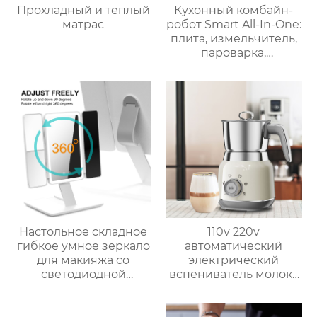
Прохладный и теплый
Кухонный комбайн-
матрас
робот Smart All-In-One:
плита, измельчитель,
пароварка,
соковыжималка,
блендер, кипяток,
замешивание,
взвешивание
Настольное складное
110v 220v
гибкое умное зеркало
автоматический
для макияжа со
электрический
светодиодной
вспениватель молока
подсветкой
новый вспениватель
молока машина для
приготовления