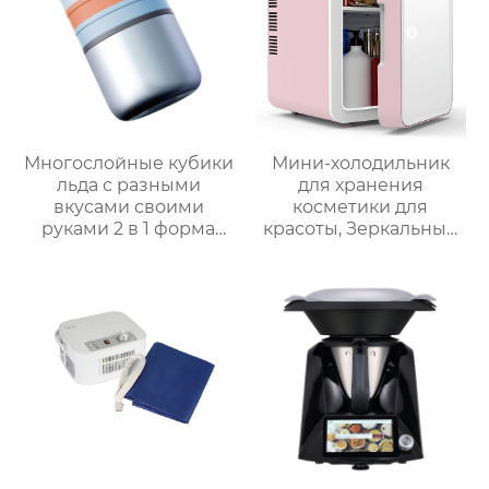
аппарат для молока
Многослойные кубики
Мини-холодильник
льда с разными
для хранения
вкусами своими
косметики для
руками 2 в 1 форма
красоты, Зеркальный
для льда и ведерко
Автомобильный офис,
для хранения форма
Фруктовый напиток,
для ведерка для льда
грудное молоко,
автомобильный мини-
холодильник