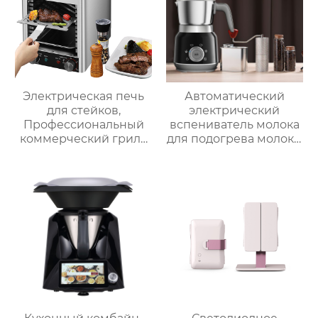
Электрическая печь
Автоматический
для стейков,
электрический
Профессиональный
вспениватель молока
коммерческий гриль
для подогрева молока,
для стейков на
подогрева шоколада,
столешнице, 10-
корпус из матовой
слойный гриль,
нержавеющей стали,
Постоянная
домашний
температура 800℃,
пароварочный
Нержавеющая сталь
аппарат для молока