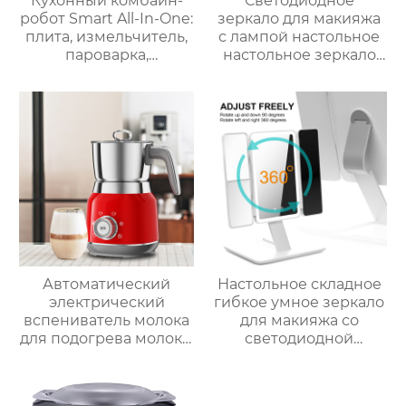
Кухонный комбайн-
Светодиодное
робот Smart All-In-One:
зеркало для макияжа
плита, измельчитель,
с лампой настольное
пароварка,
настольное зеркало
соковыжималка,
для спальни
блендер, кипяток,
заполняет свет
замешивание,
складное
взвешивание
косметическое
зеркало для
переодевания
фабрика зеркал
Автоматический
Настольное складное
электрический
гибкое умное зеркало
вспениватель молока
для макияжа со
для подогрева молока,
светодиодной
подогрева шоколада,
подсветкой
корпус из матовой
нержавеющей стали,