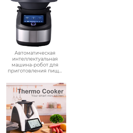
домашний
пароварочный
аппарат для молока
Автоматическая
интеллектуальная
машина-робот для
приготовления пищи
коммерческая
машина для
приготовления
овощей Термомиксер