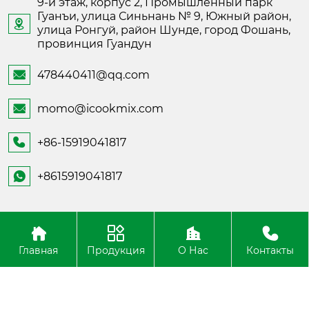
9-й этаж, корпус 2, Промышленный парк
Гуанъи, улица Синьнань № 9, Южный район,

улица Ронгуй, район Шунде, город Фошань,
провинция Гуандун
478440411@qq.com

momo@icookmix.com

+86-15919041817

+8615919041817

Copyright ©Foshan Shunde Fusheng Electronic
Technology
Главная
Продукция
О Нас
Контакты