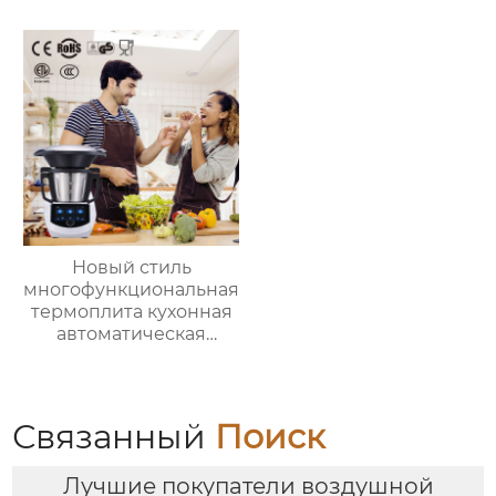
комбайны
термомиксер Китай
для продажи с
мясорубкой и Wi-Fi
Новый стиль
многофункциональная
термоплита кухонная
автоматическая
машина для
приготовления пищи
3.5л robot cucina tm 6
новый термомиксер t6
Связанный
Поиск
Лучшие покупатели воздушной