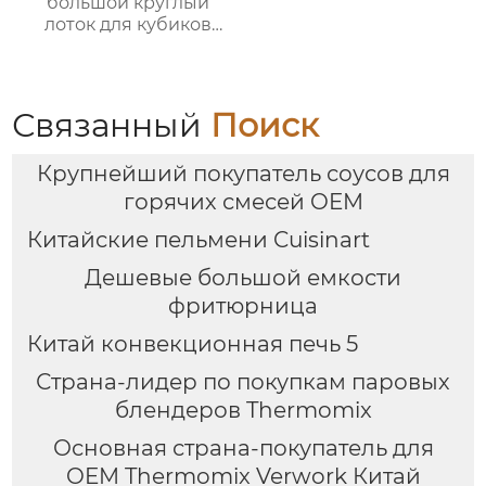
большой круглый
лоток для кубиков
льда из пищевого
силикона с крышкой,
изготовленный на
заказ
Связанный
Поиск
Крупнейший покупатель соусов для
горячих смесей OEM
Китайские пельмени Cuisinart
Дешевые большой емкости
фритюрница
Китай конвекционная печь 5
Страна-лидер по покупкам паровых
блендеров Thermomix
Основная страна-покупатель для
OEM Thermomix Verwork Китай