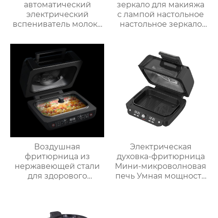
автоматический
зеркало для макияжа
электрический
с лампой настольное
вспениватель молока
настольное зеркало
новый вспениватель
для спальни
молока машина для
заполняет свет
приготовления
складное
горячего шоколада
косметическое
зеркало для
переодевания
фабрика зеркал
Воздушная
Электрическая
фритюрница из
духовка-фритюрница
нержавеющей стали
Мини-микроволновая
для здорового
печь Умная мощность
приготовления пищи
Безмасляная глубокая
с низким
с умной плитой
содержанием жира
серебристого цвета с
электрическая
цифровым ЖК-