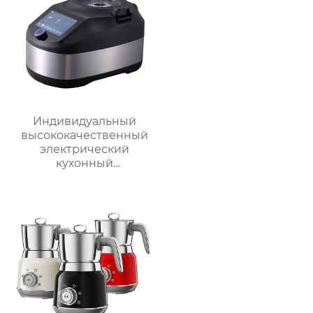
воздушная
дисплеем объемом 6
фритюрница Тостер
литров двойной
духовка воздушная
фритюрница
Индивидуальный
высококачественный
электрический
кухонный
многофункциональный
робот для
приготовления пищи,
кухонный комбайн,
блендер, тепловизор