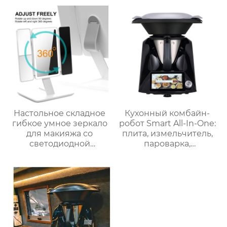
многофункциональный
кухонный комбайн
Термопроцессор
Настольное складное
Кухонный комбайн-
гибкое умное зеркало
робот Smart All-In-One:
для макияжа со
плита, измельчитель,
светодиодной
пароварка,
подсветкой
соковыжималка,
блендер, кипяток,
замешивание,
взвешивание