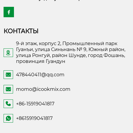

КОНТАКТЫ
9-й этаж, корпус 2, Промышленный парк
Гуанъи, улица Синьнань № 9, Южный район,

улица Ронгуй, район Шунде, город Фошань,
провинция Гуандун
478440411@qq.com

momo@icookmix.com

+86-15919041817

+8615919041817
